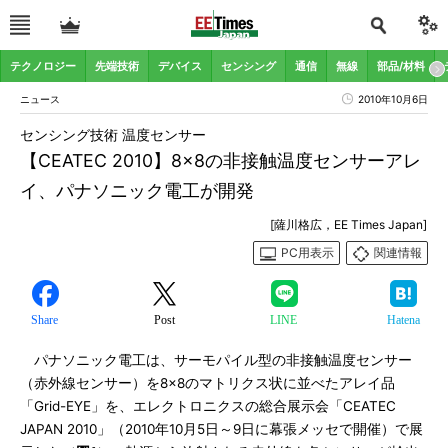
テクノロジー
先端技術
デバイス
センシング
通信
無線
部品/材料
ニュース
2010年10月6日
センシング技術 温度センサー
【CEATEC 2010】8×8の非接触温度センサーアレ
イ、パナソニック電工が開発
[薩川格広，EE Times Japan]
PC用表示
関連情報
Share
Post
LINE
Hatena
パナソニック電工は、サーモパイル型の非接触温度センサー
（赤外線センサー）を8×8のマトリクス状に並べたアレイ品
「Grid-EYE」を、エレクトロニクスの総合展示会「CEATEC
JAPAN 2010」（2010年10月5日～9日に幕張メッセで開催）で展