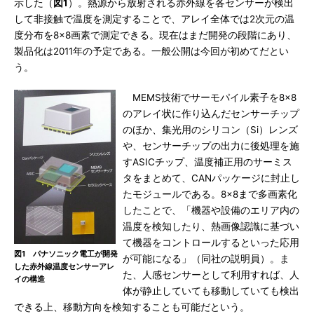
示した（
図1
）。熱源から放射される赤外線を各センサーが検出
して非接触で温度を測定することで、アレイ全体では2次元の温
度分布を8×8画素で測定できる。現在はまだ開発の段階にあり、
製品化は2011年の予定である。一般公開は今回が初めてだとい
う。
MEMS技術でサーモパイル素子を8×8
のアレイ状に作り込んだセンサーチップ
のほか、集光用のシリコン（Si）レンズ
や、センサーチップの出力に後処理を施
すASICチップ、温度補正用のサーミス
タをまとめて、CANパッケージに封止し
たモジュールである。8×8まで多画素化
したことで、「機器や設備のエリア内の
温度を検知したり、熱画像認識に基づい
て機器をコントロールするといった応用
図1 パナソニック電工が開発
が可能になる」（同社の説明員）。ま
した赤外線温度センサーアレ
た、人感センサーとして利用すれば、人
イの構造
体が静止していても移動していても検出
できる上、移動方向を検知することも可能だという。