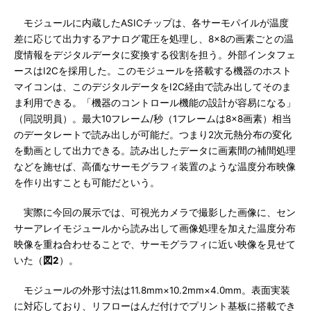
モジュールに内蔵したASICチップは、各サーモパイルが温度
差に応じて出力するアナログ電圧を処理し、8×8の画素ごとの温
度情報をデジタルデータに変換する役割を担う。外部インタフェ
ースはI2Cを採用した。このモジュールを搭載する機器のホスト
マイコンは、このデジタルデータをI2C経由で読み出してそのま
ま利用できる。「機器のコントロール機能の設計が容易になる」
（同説明員）。最大10フレーム/秒（1フレームは8×8画素）相当
のデータレートで読み出しが可能だ。つまり2次元熱分布の変化
を動画として出力できる。読み出したデータに画素間の補間処理
などを施せば、高価なサーモグラフィ装置のような温度分布映像
を作り出すことも可能だという。
実際に今回の展示では、可視光カメラで撮影した画像に、セン
サーアレイモジュールから読み出して画像処理を加えた温度分布
映像を重ね合わせることで、サーモグラフィに近い映像を見せて
いた（
図2
）。
モジュールの外形寸法は11.8mm×10.2mm×4.0mm。表面実装
に対応しており、リフローはんだ付けでプリント基板に搭載でき