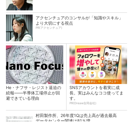
アクセンチュアのコンサルが「知識やスキル」
より大切にする視点
PR(アクセンチュア)
He・ナフサ・レジスト逼迫の
SNSアカウントを着実に成
続報――半導体工場停止が回
長。実はみんなココ使ってま
避できている理由
す。
PR(Dreaw合同会社)
村田製作所、26年度1Qは売上高が過去最高
データセンター関連は81％増