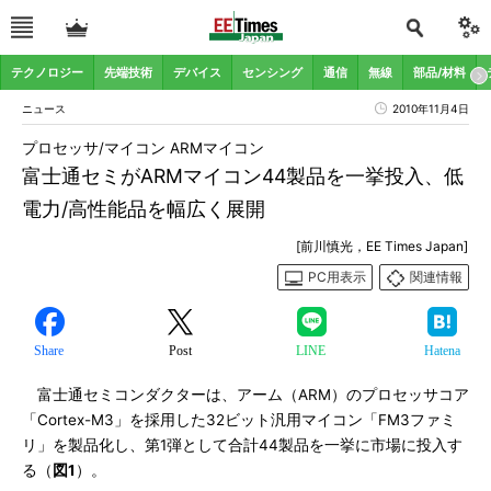
テクノロジー
先端技術
デバイス
センシング
通信
無線
部品/材料
ニュース
2010年11月4日
プロセッサ/マイコン ARMマイコン
富士通セミがARMマイコン44製品を一挙投入、低
電力/高性能品を幅広く展開
[前川慎光，EE Times Japan]
PC用表示
関連情報
Share
Post
LINE
Hatena
富士通セミコンダクターは、アーム（ARM）のプロセッサコア
「Cortex-M3」を採用した32ビット汎用マイコン「FM3ファミ
リ」を製品化し、第1弾として合計44製品を一挙に市場に投入す
る（
図1
）。