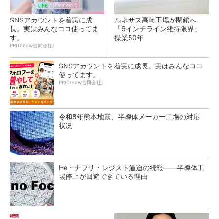
SNSアカウントを着実に成
ルネサス高崎工場が閉鎖へ
長。実はみんなココ使ってま
「6インチライン維持限界」
す。
操業50年
PR(Dreaw合同会社)
SNSアカウントを着実に成長。実はみんなココ
使ってます。
PR(Dreaw合同会社)
令和8年熊本地震、半導体メーカー工場の対応
状況
He・ナフサ・レジスト逼迫の続報――半導体工
場停止が回避できている理由