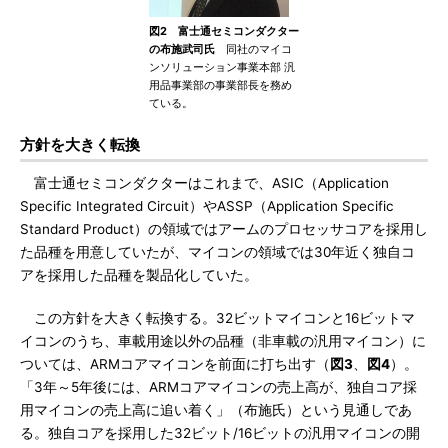
図2 富士通セミコンダクター
の布施武司氏
同社のマイコ
ンソリューション事業本部 汎
用品事業部の事業部長を務め
ている。
方針を大きく転換
富士通セミコンダクターはこれまで、ASIC（Application
Specific Integrated Circuit）やASSP（Application Specific
Standard Product）の領域ではアームのプロセッサコアを採用し
た品種を用意していたが、マイコンの領域では30年近く独自コ
アを採用した品種を製品化していた。
この方針を大きく転換する。32ビットマイコンと16ビットマ
イコンのうち、車載用途以外の品種（非車載の汎用マイコン）に
ついては、ARMコアマイコンを前面に打ち出す（
図3
、
図4
）。
「3年～5年後には、ARMコアマイコンの売上高が、独自コア採
用マイコンの売上高に追い着く」（布施氏）という見通しであ
る。独自コアを採用した32ビット/16ビットの汎用マイコンの開