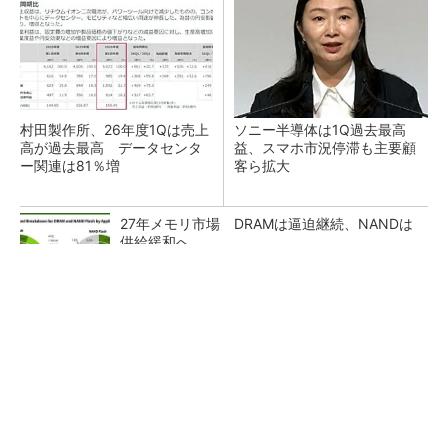
村田製作所、26年度1Qは売上
ソニー半導体は1Q過去最高
高が過去最高 データセンタ
益、スマホ市況停滞も主要顧
ー関連は81％増
客ら拡大
27年メモリ市場 DRAMは逼迫継続、NANDは
供給緩和へ
マイクロン、AI需要で広島工場増強へ起工式
1.5兆円投資
ルネサス、26年2Qは増収増益 データセンタ