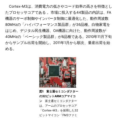
Cortex-M3は、消費電力の低さやコード効率の高さを特徴とし
たプロセッサコアである 。市場に投入する44製品の内訳は、FA
機器のサーボ制御やインバータ制御に最適化した、動作周波数
80MHzの「ハイパフォーマンス製品群」が36品種。白物家電を
はじめ、デジタル民生機器、OA機器に向けた、動作周波数が
40MHzの「ベーシック製品群」が8品種である。2010年11月下旬
からサンプル出荷を開始し、2011年1月から順次、量産出荷を始
める。
図1 富士通セミコンダクター
の32ビットARMコアマイコ
ン
富士通セミコンダクター
は、アームのプロセッサコア
「Cortex-M3」を採用した32
ビットマイコン「FM3ファミ