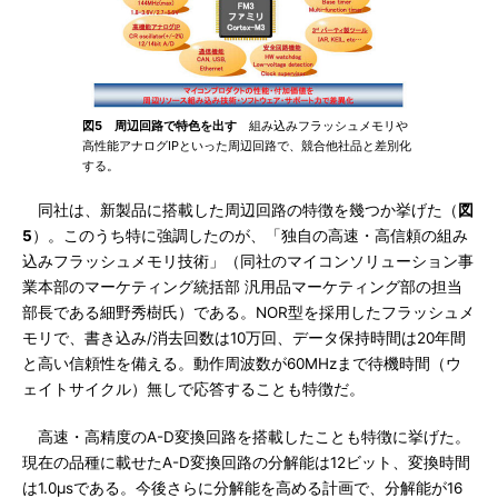
図5 周辺回路で特色を出す
組み込みフラッシュメモリや
高性能アナログIPといった周辺回路で、競合他社品と差別化
する。
同社は、新製品に搭載した周辺回路の特徴を幾つか挙げた（
図
5
）。このうち特に強調したのが、「独自の高速・高信頼の組み
込みフラッシュメモリ技術」（同社のマイコンソリューション事
業本部のマーケティング統括部 汎用品マーケティング部の担当
部長である細野秀樹氏）である。NOR型を採用したフラッシュメ
モリで、書き込み/消去回数は10万回、データ保持時間は20年間
と高い信頼性を備える。動作周波数が60MHzまで待機時間（ウ
ェイトサイクル）無しで応答することも特徴だ。
高速・高精度のA-D変換回路を搭載したことも特徴に挙げた。
現在の品種に載せたA-D変換回路の分解能は12ビット、変換時間
は1.0μsである。今後さらに分解能を高める計画で、分解能が16