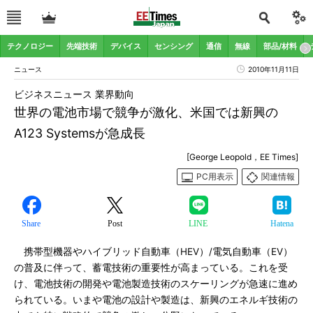
テクノロジー
先端技術
デバイス
センシング
通信
無線
部品/材料
ニュース
2010年11月11日
ビジネスニュース 業界動向
世界の電池市場で競争が激化、米国では新興の
A123 Systemsが急成長
[George Leopold，EE Times]
PC用表示
関連情報
Share
Post
LINE
Hatena
携帯型機器やハイブリッド自動車（HEV）/電気自動車（EV）
の普及に伴って、蓄電技術の重要性が高まっている。これを受
け、電池技術の開発や電池製造技術のスケーリングが急速に進め
られている。いまや電池の設計や製造は、新興のエネルギ技術の