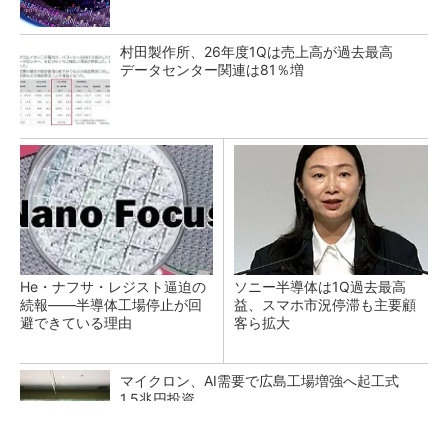
村田製作所、26年度1Qは売上高が過去最高
データセンター関連は81％増
He・ナフサ・レジスト逼迫の
ソニー半導体は1Q過去最高
続報――半導体工場停止が回
益、スマホ市況停滞も主要顧
避できている理由
客ら拡大
マイクロン、AI需要で広島工場増強へ起工式
1.5兆円投資