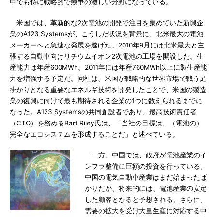
中でも特に戦略的で競争の激しい分野になっている。
米国では、革新的な2次電池の開発で注目を集めていた新興企
業のA123 Systemsが、こうした状況を背景に、北米最大の電池
メーカーへと急速な発展を遂げた。2010年9月には北米最大と主
張する自動車向けリチウムイオン2次電池の工場を開設した。生
産能力は年産600MWh。2011年には年産760MWh以上に製生産能
力を増強する予定だ。同社は、米国が戦略的な世界市場で戦う足
掛かりとなる重要なエネルギ技術を開発したことで、米国の製造
業の復興に向けて最も期待される企業の1つに数えられるまでに
なった。A123 Systemsの共同創設者であり、最高技術責任者
（CTO）を務めるBart Riley氏は、「当社の目標は、（電池の）
完全なエコシステムを形成することだ」と述べている。
一方、中国では、政府が電池産業のイ
ンフラ整備に巨額の投資を行っている。
中国の電気自動車産業はまだ始まったば
かりだが、将来的には、電池産業の安定
した顧客となると予想される。さらに、
需要の拡大を受け大量生産に対応する中