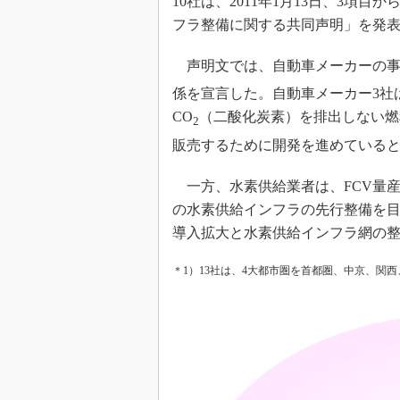
10社は、2011年1月13日、3
光伝送技
フラ整備に関する共同声明」を発
“異端児
改革、執
声明文では、自動車メーカーの事
イノベー
係を宣言した。自動車メーカー3社は
JASA発
CO
（二酸化炭素）を排出しない燃
2
IHSア
販売するために開発を進めている
「英語に
ための新
一方、水素供給業者は、FCV量産車
の水素供給インフラの先行整備を目
導入拡大と水素供給インフラ網の
＊1）13社は、4大都市圏を首都圏、中京、関