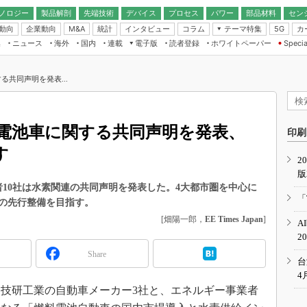
ノロジー
製品解剖
先端技術
デバイス
プロセス
パワー
部品材料
セン
動向
企業動向
統計
インタビュー
コラム
テーマ特集
カ
M&A
5G
ギー
ナログ
無線
集
ニュース
海外
国内
連載
電子版
読者登録
ホワイトペーパー
Specia
フィジカルAI
IoT・エッジコ
モリ
EXPO
Microchip情報
ストレージ通信
EE Times Japan×EDN Japan統合電
エッジAI
子版
I
SEMICON Japan
る共同声明を発表...
デバイス通信
パワーエレクトロニクス
電子ブックレット
イコン
CEATEC
のナノフォーカス
半導体後工程
GA
EdgeTech＋
業界スコープ
料電池車に関する共同声明を発表、
読者調査（EE Times Research）
印刷
TECHNO-FRONT
のエレ・組み込みプレイバ
す
カーボンニュートラル
2
人とくるま展
版
IoT
直前エンジニアの社会人大
10社は水素関連の共同声明を発表した。4大都市圏を中心に
電源設計（EDN Japan）
「
の先行整備を目指す。
数字」で回してみよう
エレクトロニクス入門（EDN
[畑陽一郎，
EE Times Japan
]
A
Japan）
ード ～Behind the
2
rd
Share
年で起こったこと、次の10年
台
こと
4
技研工業の自動車メーカー3社と、エネルギー事業者
で探るアジアの新トレンド