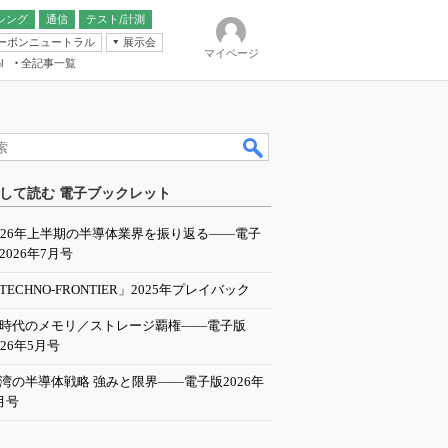
シング
通信
テスト/計測
ーボンニュートラル
展示会
マイページ
全記事一覧
l
ンピューティング
して読む 電子ブックレット
IER
026年上半期の半導体業界を振り返る――電子
2026年7月号
TECHNO-FRONTIER」2025年プレイバック
I時代のメモリ／ストレージ覇権――電子版
026年5月号
湾の半導体戦略 強みと限界――電子版2026年
月号