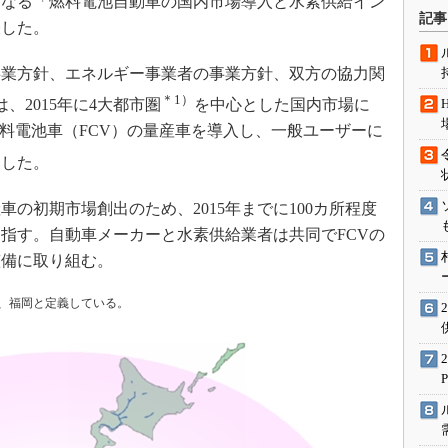
項目からなる「燃料電池自動車の国内市場導入と水素供給イン
術を知る
記事
表した。
エンジニア”が仕掛けた社内
念の180日
業方針、エネルギー事業者の事業方針、双方の協力関
ションは日本を救うのか
＊1）
、2015年に4大都市圏
を中心とした国内市場に
IoT通信
料電池車（FCV）の量産車を導入し、一般ユーザーに
ナリスト「未来展望」
とした。
愛されないエンジニア」の
行動論
の初期市場創出のため、2015年までに100カ所程度
指す。自動車メーカーと水素供給業者は共同でFCVの
整備に取り組む。
西、福岡と定義している。