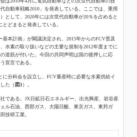
会は2010年4月に電気自動車などの次世代自動車の技
代自動車戦略2010」を発表している。ここでは、乗用
として、2020年には次世代自動車が20％を占めると
下にとどまると発表している。
ー基本計画」が閣議決定され、2015年からのFCV普及
、水素の取り扱いなどの主要な規制を2012年度までに
への道筋が付いた。今回の共同声明は国の後押しに応
いう宣言である。
とに分科会を設立し、FCV量産時に必要な水素供給イ
とした（
図1
）。
社である。JX日鉱日石エネルギー、出光興産、岩谷産
シェル石油、西部ガス、大陽日酸、東京ガス、東邦ガ
本田技研工業。