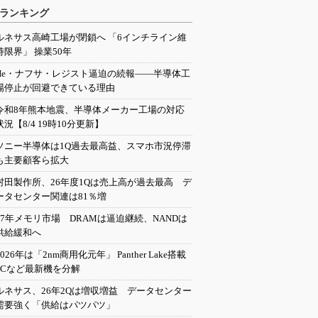
ランキング
ルネサス高崎工場が閉鎖へ 「6インチライン維
持限界」 操業50年
He・ナフサ・レジスト逼迫の続報――半導体工
場停止が回避できている理由
令和8年熊本地震、半導体メーカー工場の対応
状況【8/4 19時10分更新】
ソニー半導体は1Q過去最高益、スマホ市況停滞
も主要顧客ら拡大
村田製作所、26年度1Qは売上高が過去最高 デ
ータセンター関連は81％増
27年メモリ市場 DRAMは逼迫継続、NANDは
供給緩和へ
2026年は「2nm商用化元年」 Panther Lake搭載
PCなど最新機を分解
ルネサス、26年2Qは増収増益 データセンター
需要強く「供給はパツパツ」