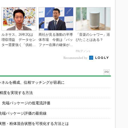
ルネサス、26年2Qは
商社が見る激動の半導
「音楽のシャワー」浴
増収増益 データセン
体市場 今後は「バッ
びたことはある？
ター需要強く「供給は
ファー在庫の確保が重
パツパツ」
要に」
PR(デノン)
Recommended by
PR
チャンネルを構成、位相マッチングが容易に
の精度を実現する方法
 先端パッケージの低電流評価
先端パッケージ評価の最前線
状態・粉体混合状態を可視化する方法とは