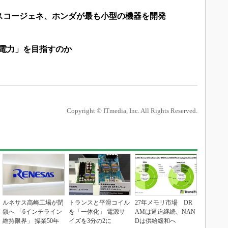
スコージェネ、ホンダが最も小型の機器を開発
タ電力」を目指すのか
Copyright © ITmedia, Inc. All Rights Reserved.
ルネサス高崎工場が閉
トランスと平滑コイル
27年メモリ市場 DR
鎖へ 「6インチライン
を「一体化」 電源サ
AMは逼迫継続、NAN
維持限界」 操業50年
イズを3分の2に
Dは供給緩和へ