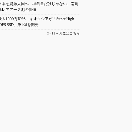
日本を資源大国へ 埋蔵量だけじゃない、南鳥
島レアアース泥の価値
最大1000万IOPS キオクシアが「Super High
IOPS SSD」第1弾を開発
≫
11～30位はこちら