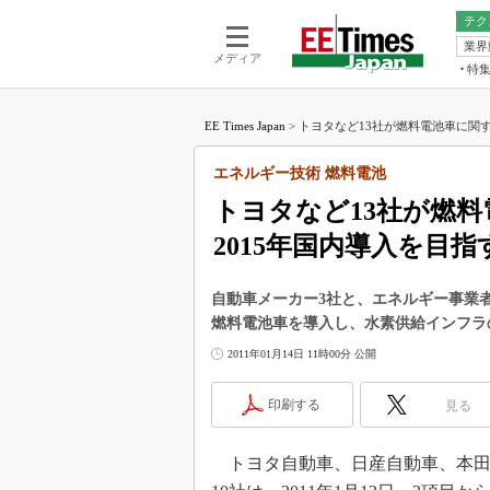
テク
業界
電池／エネル
ア
メディア
特
メ
福田昭の
LS
EE Times Japan
>
トヨタなど13社が燃料電池車に関す
福田昭の
マ
湯之上隆
エネルギー技術 燃料電池
FP
大山聡の
トヨタなど13社が燃
大原雄介
2015年国内導入を目指
ック
リタイア
学漂流記
自動車メーカー3社と、エネルギー事業者
燃料電池車を導入し、水素供給インフラ
世界を「
2011年01月14日 11時00分 公開
踊るバズワ
Buzzwo
印刷する
見る
この10
で起こる
トヨタ自動車、日産自動車、本田
製品分解