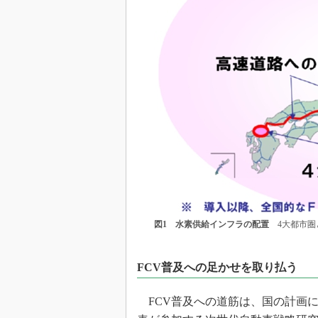
図1 水素供給インフラの配置
4大都市圏
FCV普及への足かせを取り払う
FCV普及への道筋は、国の計画