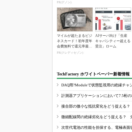
PR(デノン)
マイルが超たまるビジ
AIサーバ向け「生産
ネスカード！初年度年
キャパシティー超える
会費無料で還元率最大
受注」ローム
1.125%
PR(クレディセゾン)
TechFactory ホワイトペーパー新着情報
DAQ用?Moduleで状態監視用の絶縁
計測器アプリケーションにおいて7.5桁
接合部の微小な抵抗変化をどう捉える？
微細配線間の絶縁劣化をどう捉える？ 
次世代電池の性能を担保する、電極表面