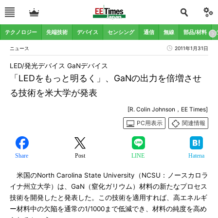
テクノロジー
先端技術
デバイス
センシング
通信
無線
部品/材料
ニュース
2011年1月31日
LED/発光デバイス GaNデバイス
「LEDをもっと明るく」、GaNの出力を倍増させ
る技術を米大学が発表
[R. Colin Johnson，EE Times]
PC用表示
関連情報
Share
Post
LINE
Hatena
米国のNorth Carolina State University（NCSU：ノースカロラ
イナ州立大学）は、GaN（窒化ガリウム）材料の新たなプロセス
技術を開発したと発表した。この技術を適用すれば、高エネルギ
ー材料中の欠陥を通常の1/1000まで低減でき、材料の純度を高め