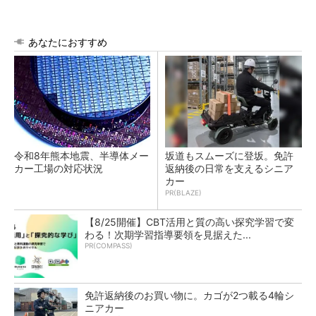
あなたにおすすめ
令和8年熊本地震、半導体メー
坂道もスムーズに登坂。免許
カー工場の対応状況
返納後の日常を支えるシニア
カー
PR(BLAZE)
【8/25開催】CBT活用と質の高い探究学習で変
わる！次期学習指導要領を見据えた...
PR(COMPASS)
免許返納後のお買い物に。カゴが2つ載る4輪シ
ニアカー