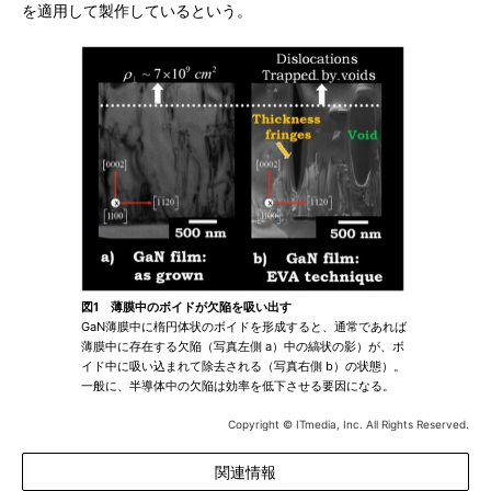
を適用して製作しているという。
図1 薄膜中のボイドが欠陥を吸い出す
GaN薄膜中に楕円体状のボイドを形成すると、通常であれば
薄膜中に存在する欠陥（写真左側 a）中の縞状の影）が、ボ
イド中に吸い込まれて除去される（写真右側 b）の状態）。
一般に、半導体中の欠陥は効率を低下させる要因になる。
Copyright © ITmedia, Inc. All Rights Reserved.
関連情報