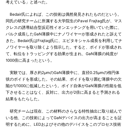
考えている」と述べた。
Bedair氏によれば、この技術は偶然発見されたものだという。
同氏の研究チームに所属する大学院生のPavel Frajtag氏が、マス
クレスの誘導結合型反応性イオンエッチングを用いていた際に、
バルク成長したGaN薄膜中にナノワイヤーが形成されたと訴えて
きた。Bedair氏はFrajtag氏に、エピタキシャル成長を利用してナ
ノワイヤーを取り除くよう指示した。すると、ボイドが形成され
て、転位をトラッピングする効果が生まれ、GaN薄膜の純度が
1000倍に高まったという。
実験では、厚さ約2μmのGaN薄膜中に、直径0.25μmの楕円体
状のボイドを形成した。その結果、ボイドを取り囲む薄膜中の欠
陥が1/1000に低減したという。ボイド自体がGaN薄膜の性能を低
下させることはなく、反対に、出力が2倍に高まると予測される
結果をもたらした。
研究チームは現在、この材料のさらなる特性抽出に取り組んで
いる他、この技術によってGaNデバイスの出力が高まることを証
明するために、LEDおよびその他のデバイスをこのプロセス技術