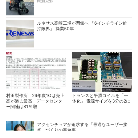
PR(BLAZE)
ルネサス高崎工場が閉鎖へ 「6インチライン維
持限界」 操業50年
村田製作所、26年度1Qは売上
トランスと平滑コイルを「一
高が過去最高 データセンタ
体化」 電源サイズを3分の2に
ー関連は81％増
アクセンチュアが追求する「最適なユーザー接
点」づくりの舞台裏
PR(アクセンチュア)