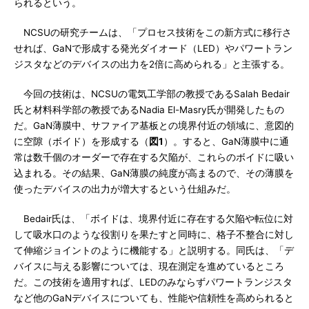
られるという。
NCSUの研究チームは、「プロセス技術をこの新方式に移行さ
せれば、GaNで形成する発光ダイオード（LED）やパワートラン
ジスタなどのデバイスの出力を2倍に高められる」と主張する。
今回の技術は、NCSUの電気工学部の教授であるSalah Bedair
氏と材料科学部の教授であるNadia El-Masry氏が開発したもの
だ。GaN薄膜中、サファイア基板との境界付近の領域に、意図的
に空隙（ボイド）を形成する（
図1
）。すると、GaN薄膜中に通
常は数千個のオーダーで存在する欠陥が、これらのボイドに吸い
込まれる。その結果、GaN薄膜の純度が高まるので、その薄膜を
使ったデバイスの出力が増大するという仕組みだ。
Bedair氏は、「ボイドは、境界付近に存在する欠陥や転位に対
して吸水口のような役割りを果たすと同時に、格子不整合に対し
て伸縮ジョイントのように機能する」と説明する。同氏は、「デ
バイスに与える影響については、現在測定を進めているところ
だ。この技術を適用すれば、LEDのみならずパワートランジスタ
など他のGaNデバイスについても、性能や信頼性を高められると