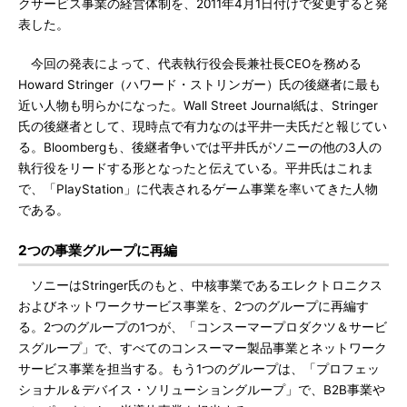
クサービス事業の経営体制を、2011年4月1日付けで変更すると発
表した。
今回の発表によって、代表執行役会長兼社長CEOを務める
Howard Stringer（ハワード・ストリンガー）氏の後継者に最も
近い人物も明らかになった。Wall Street Journal紙は、Stringer
氏の後継者として、現時点で有力なのは平井一夫氏だと報じてい
る。Bloombergも、後継者争いでは平井氏がソニーの他の3人の
執行役をリードする形となったと伝えている。平井氏はこれま
で、「PlayStation」に代表されるゲーム事業を率いてきた人物
である。
2つの事業グループに再編
ソニーはStringer氏のもと、中核事業であるエレクトロニクス
およびネットワークサービス事業を、2つのグループに再編す
る。2つのグループの1つが、「コンスーマープロダクツ＆サービ
スグループ」で、すべてのコンスーマー製品事業とネットワーク
サービス事業を担当する。もう1つのグループは、「プロフェッ
ショナル＆デバイス・ソリューショングループ」で、B2B事業や