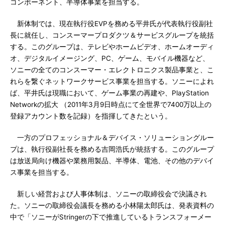
コンポーネント、半導体事業を担当する。
新体制では、現在執行役EVPを務める平井氏が代表執行役副社
長に就任し、コンスーマープロダクツ＆サービスグループを統括
する。このグループは、テレビやホームビデオ、ホームオーディ
オ、デジタルイメージング、PC、ゲーム、モバイル機器など、
ソニーの全てのコンスーマー・エレクトロニクス製品事業と、こ
れらを繋ぐネットワークサービス事業を担当する。ソニーによれ
ば、平井氏は現職において、ゲーム事業の再建や、PlayStation
Networkの拡大 （2011年3月9日時点にて全世界で7400万以上の
登録アカウント数を記録）を指揮してきたという。
一方のプロフェッショナル＆デバイス・ソリューショングルー
プは、執行役副社長を務める吉岡浩氏が統括する。このグループ
は放送局向け機器や業務用製品、半導体、電池、その他のデバイ
ス事業を担当する。
新しい経営および人事体制は、ソニーの取締役会で決議され
た。ソニーの取締役会議長を務める小林陽太郎氏は、発表資料の
中で「ソニーがStringerの下で推進しているトランスフォーメー