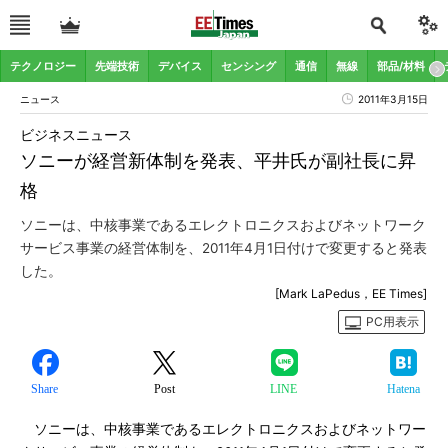
テクノロジー
先端技術
デバイス
センシング
通信
無線
部品/材料
ニュース
2011年3月15日
ビジネスニュース
ソニーが経営新体制を発表、平井氏が副社長に昇
格
ソニーは、中核事業であるエレクトロニクスおよびネットワーク
サービス事業の経営体制を、2011年4月1日付けで変更すると発表
した。
[Mark LaPedus，EE Times]
PC用表示
Share
Post
LINE
Hatena
ソニーは、中核事業であるエレクトロニクスおよびネットワー