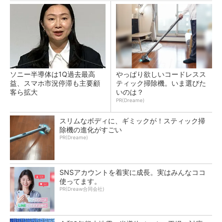
ソニー半導体は1Q過去最高
やっぱり欲しいコードレスス
益、スマホ市況停滞も主要顧
ティック掃除機。いま選びた
客ら拡大
いのは？
PR(Dreame)
スリムなボディに、ギミックが！スティック掃
除機の進化がすごい
PR(Dreame)
SNSアカウントを着実に成長。実はみんなココ
使ってます。
PR(Dreaw合同会社)