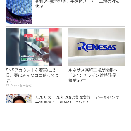
令和8年熊本地震、半導体メーカー工場の対応
状況
SNSアカウントを着実に成
ルネサス高崎工場が閉鎖へ
長。実はみんなココ使ってま
「6インチライン維持限界」
す。
操業50年
PR(Dreaw合同会社)
ルネサス、26年2Qは増収増益 データセンタ
ー需要強く「供給はパツパツ」
AIサーバ向け「生産キャパシティー超える受