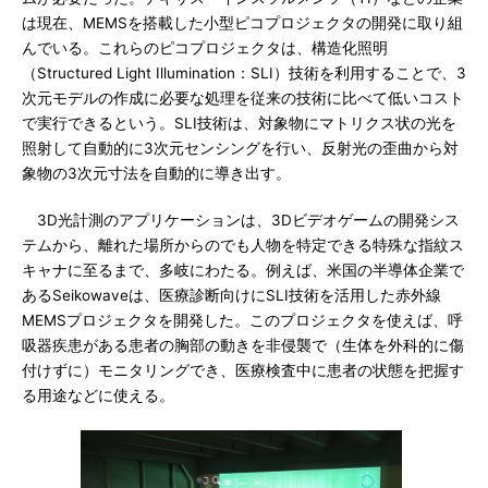
は現在、MEMSを搭載した小型ピコプロジェクタの開発に取り組
んでいる。これらのピコプロジェクタは、構造化照明
（Structured Light Illumination：SLI）技術を利用することで、3
次元モデルの作成に必要な処理を従来の技術に比べて低いコスト
で実行できるという。SLI技術は、対象物にマトリクス状の光を
照射して自動的に3次元センシングを行い、反射光の歪曲から対
象物の3次元寸法を自動的に導き出す。
3D光計測のアプリケーションは、3Dビデオゲームの開発シス
テムから、離れた場所からのでも人物を特定できる特殊な指紋ス
キャナに至るまで、多岐にわたる。例えば、米国の半導体企業で
あるSeikowaveは、医療診断向けにSLI技術を活用した赤外線
MEMSプロジェクタを開発した。このプロジェクタを使えば、呼
吸器疾患がある患者の胸部の動きを非侵襲で（生体を外科的に傷
付けずに）モニタリングでき、医療検査中に患者の状態を把握す
る用途などに使える。