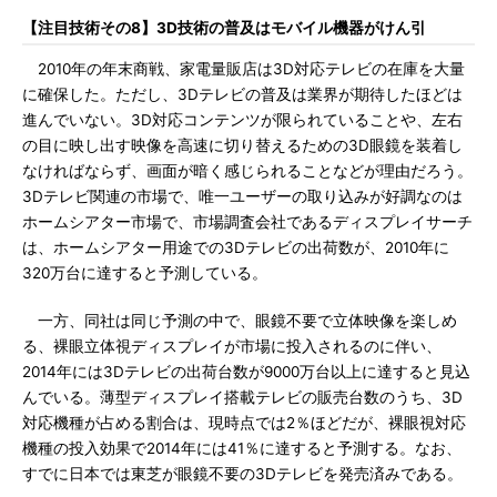
【注目技術その8】3D技術の普及はモバイル機器がけん引
2010年の年末商戦、家電量販店は3D対応テレビの在庫を大量
に確保した。ただし、3Dテレビの普及は業界が期待したほどは
進んでいない。3D対応コンテンツが限られていることや、左右
の目に映し出す映像を高速に切り替えるための3D眼鏡を装着し
なければならず、画面が暗く感じられることなどが理由だろう。
3Dテレビ関連の市場で、唯一ユーザーの取り込みが好調なのは
ホームシアター市場で、市場調査会社であるディスプレイサーチ
は、ホームシアター用途での3Dテレビの出荷数が、2010年に
320万台に達すると予測している。
一方、同社は同じ予測の中で、眼鏡不要で立体映像を楽しめ
る、裸眼立体視ディスプレイが市場に投入されるのに伴い、
2014年には3Dテレビの出荷台数が9000万台以上に達すると見込
んでいる。薄型ディスプレイ搭載テレビの販売台数のうち、3D
対応機種が占める割合は、現時点では2％ほどだが、裸眼視対応
機種の投入効果で2014年には41％に達すると予測する。なお、
すでに日本では東芝が眼鏡不要の3Dテレビを発売済みである。