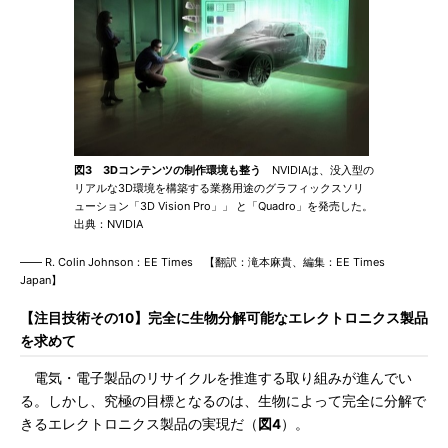
図3 3Dコンテンツの制作環境も整う
NVIDIAは、没入型の
リアルな3D環境を構築する業務用途のグラフィックスソリ
ューション「3D Vision Pro」」 と「Quadro」を発売した。
出典：NVIDIA
―― R. Colin Johnson：EE Times 【翻訳：滝本麻貴、編集：EE Times
Japan】
【注目技術その10】完全に生物分解可能なエレクトロニクス製品
を求めて
電気・電子製品のリサイクルを推進する取り組みが進んでい
る。しかし、究極の目標となるのは、生物によって完全に分解で
きるエレクトロニクス製品の実現だ（
図4
）。