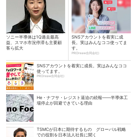
ソニー半導体は1Q過去最高
SNSアカウントを着実に成
益、スマホ市況停滞も主要顧
長。実はみんなココ使ってま
客ら拡大
す。
PR(Dreaw合同会社)
SNSアカウントを着実に成長。実はみんなココ
使ってます。
PR(Dreaw合同会社)
He・ナフサ・レジスト逼迫の続報――半導体工
場停止が回避できている理由
TSMCが日本に期待するもの グローバル戦略
での役割を日本法人社長に聞く