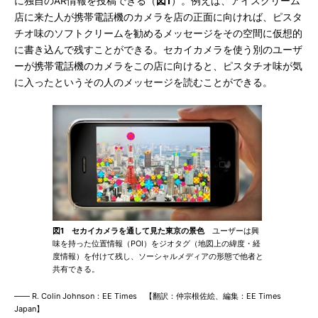
に独自のAR情報を投稿できる（
図1
）。例えば、アイスクリーム
店に来た人が携帯電話機のカメラを店の正面に向ければ、ピスタ
チオ味のソフトクリームを勧めるメッセージをその空間に仮想的
に書き込んで残すことができる。セカイカメラを使う別のユーザ
ーが携帯電話機のカメラをこの店に向けると、ピスタチオ味が気
に入ったというその人のメッセージを読むことができる。
図1 セカイカメラを通して見た東京の景色
ユーザーは興
味を持った位置情報（POI）をジオタグ（地図上の緯度・経
度情報）を付けて残し、ソーシャルメディアの形態で他者と
共有できる。
―― R. Colin Johnson：EE Times 【翻訳：仲宗根佐絵、編集：EE Times
Japan】