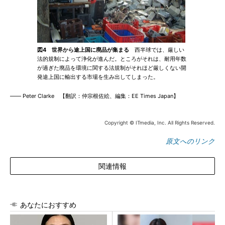
図4 世界から途上国に廃品が集まる
西半球では、厳しい
法的規制によって浄化が進んだ。ところがそれは、耐用年数
が過ぎた廃品を環境に関する法規制がそれほど厳しくない開
発途上国に輸出する市場を生み出してしまった。
―― Peter Clarke 【翻訳：仲宗根佐絵、編集：EE Times Japan】
Copyright © ITmedia, Inc. All Rights Reserved.
原文へのリンク
関連情報
あなたにおすすめ