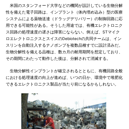
米国のスタンフォード大学などの機関が設計している生物分解
性を備えた電子回路は、インプラント（体内埋め込み）型の医療
システムによる薬物送達（ドラッグデリバリー）の制御回路に応
用できる可能性がある。そうした用途では、有機エレクトロニク
ス回路の処理速度の遅さは障害にならない。例えば、STマイク
ロエレクトロニクスとスイスのDebiotechの共同チームは、イン
スリンを自動注入するナノポンプを複数品種すでに設計済みだ。
生物分解性を備える品種は、数カ月の耐用期間を想定しており、
その期間にわたって動作した後は、分解されて消滅する。
生物分解性インプラントが確立されるとともに、有機回路全般
における処理速度の向上が進めば、いつの日か、環境中で堆肥化
できるエレクトロニクス製品が当たり前になるかもしれない。