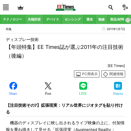
テクノロジー
先端技術
デバイス
センシング
通信
無線
部品/材料
特集
2011年1月7日
ディスプレー技術
【年頭特集】EE Times誌が選ぶ2011年の注目技術
（後編）
[EE Times]
PC用表示
関連情報
Share
Post
LINE
Hatena
【注目技術その7】拡張現実：リアル世界にジオタグを貼り付け
る
機器のディスプレイに映し出されるライブ映像の上に、付加情
報を重ね描きして見せる「拡張現実（Augmented Reality：