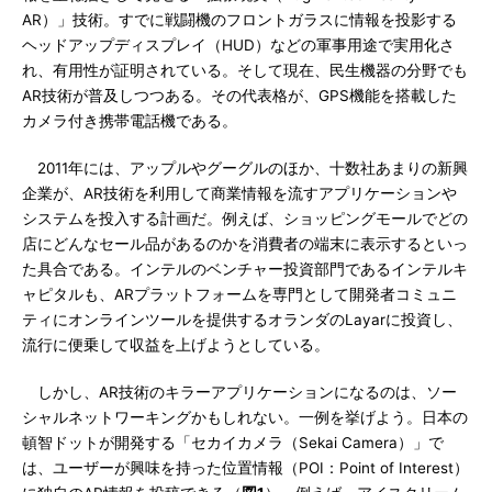
AR）」技術。すでに戦闘機のフロントガラスに情報を投影する
ヘッドアップディスプレイ（HUD）などの軍事用途で実用化さ
れ、有用性が証明されている。そして現在、民生機器の分野でも
AR技術が普及しつつある。その代表格が、GPS機能を搭載した
カメラ付き携帯電話機である。
2011年には、アップルやグーグルのほか、十数社あまりの新興
企業が、AR技術を利用して商業情報を流すアプリケーションや
システムを投入する計画だ。例えば、ショッピングモールでどの
店にどんなセール品があるのかを消費者の端末に表示するといっ
た具合である。インテルのベンチャー投資部門であるインテルキ
ャピタルも、ARプラットフォームを専門として開発者コミュニ
ティにオンラインツールを提供するオランダのLayarに投資し、
流行に便乗して収益を上げようとしている。
しかし、AR技術のキラーアプリケーションになるのは、ソー
シャルネットワーキングかもしれない。一例を挙げよう。日本の
頓智ドットが開発する「セカイカメラ（Sekai Camera）」で
は、ユーザーが興味を持った位置情報（POI：Point of Interest）