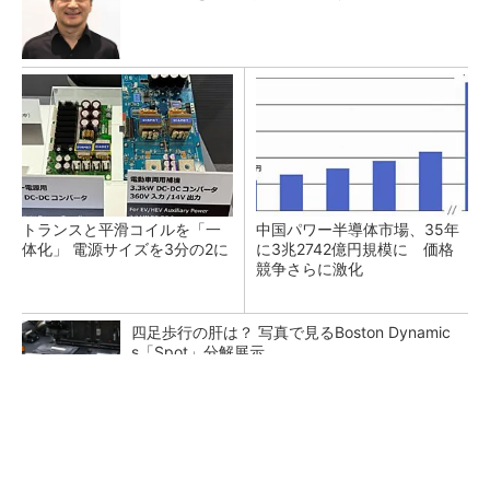
トランスと平滑コイルを「一
中国パワー半導体市場、35年
体化」 電源サイズを3分の2に
に3兆2742億円規模に 価格
競争さらに激化
四足歩行の肝は？ 写真で見るBoston Dynamic
s「Spot」分解展示
半導体製品の信頼性とサプライチェーンにおけ
るトレーサビリティの重要性（後編）