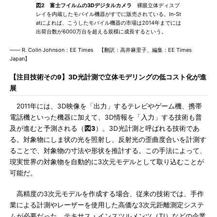
図2 富士フイルムの3Dデジタルカメラ
裸眼立体ディスプ
レイを内蔵したモバイル機器がすでに販売されている。In-St
atによれば、こうしたモバイル機器の市場は2014年までには
出荷台数が6000万台を超える規模に成長するという。
―― R. Colin Johnson：EE Times 【翻訳：高井麻里子、編集：EE Times
Japan】
【注目技術その9】3D光計測で立体モデリングの低コスト化が進
展
2011年には、3D映像を「出力」するテレビやゲーム機、携帯
電話機といった機器に加えて、3D情報を「入力」する技術も普
及が進むと予測される（
図3
）。3D光計測と呼ばれる技術であ
る。対象物にしま状の光を照射し、反射光の歪曲度合いを計測す
ることで、対象物の寸法や形状を推計する。この手法によって、
現実世界の対象物を自動的に3次元モデルとして取り込むことが
可能だ。
高精度の3次元モデルを作成する場合、従来の技術では、手作
業による計測やレーザーを使用した高価な3次元距離測定システ
ムが必要だった。テキサス・インスツルメンツ（TI）などの企業