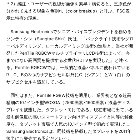
＊2）編注：ユーザーの視線が画像を素早く横切ると、三原色が
分かれて見える現象を色割れ（color breakup）と呼ぶ。FSC表
示に特有の現象。
Samsung Electronicsでシニア・バイスプレジデントを務める
ソンテ・シン（Sungtae Shin）氏は、「バックライト技術やグロ
ーバルディミング、ローカルディミング技術の進歩と、当社が開
発したPenTile RGBCWマルチプライマリLCD技術によって、今
までにない高画質を提供する次世代HDTVを実現した」と述べ
る。PenTile RGBCWでは、一般的な液晶パネルに使われている
R、G、Bの3つのサブピクセル以外にC（シアン）とW（白）の
サブピクセルを追加している。
同社はまた、PenTile RGBW技術を適用し、業界初となる超高
精細の10.1インチ型WQXGA（2560画素×1600画素）液晶ディス
プレイを披露した。タブレット向けである。現在市場に出ている
最も解像度の高いスマートフォン向けディスプレイと同等の解像
度を、タブレット市場で人気の10.1インチ型で初めて実現した。
Samsung Electronicsは、同技術を搭載したタブレットを2011年
後半にも発売する予定だという。