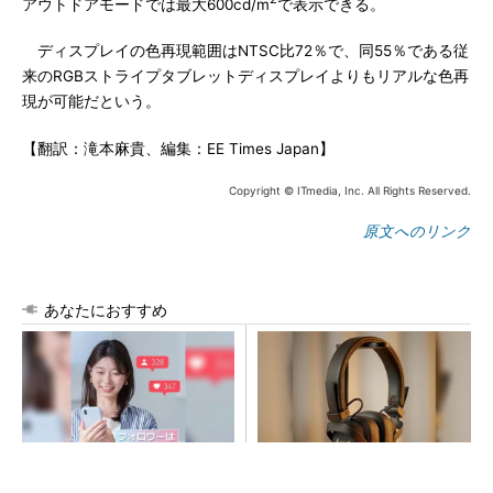
アウトドアモードでは最大600cd/m
で表示できる。
ディスプレイの色再現範囲はNTSC比72％で、同55％である従
来のRGBストライプタブレットディスプレイよりもリアルな色再
現が可能だという。
【翻訳：滝本麻貴、編集：EE Times Japan】
Copyright © ITmedia, Inc. All Rights Reserved.
原文へのリンク
あなたにおすすめ
SNSアカウントを着実に成
ガシガシ使えるヘッドホン。