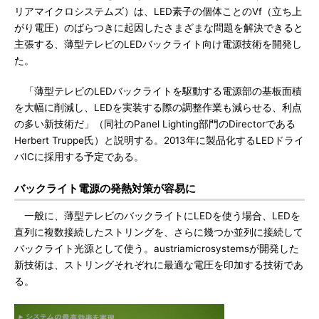
リアマイクロシステムズ）は、LED素子の個体ことのVf（立ち上
がり電圧）のばらつきに起因したさまざまな問題を解決できると
主張する、薄型テレビのLEDバックライト向け電源技術を開発し
た。
「薄型テレビのLEDバックライトを駆動する電源部の基板面積
を大幅に削減し、LEDを実装する際の調整作業も減らせる、利点
の多い新技術だ」（同社のPanel Lighting部門のDirectorである
Herbert Truppe氏）と説明する。2013年に製品化するLEDドライ
バICに採用する予定である。
バックライト電源の発熱対策が容易に
一般に、薄型テレビのバックライトにLEDを使う場合、LEDを
直列に複数接続したストリングを、さらに幾つか並列に接続して
バックライト光源として使う。austriamicrosystemsが開発した
新技術は、ストリングそれぞれに最適な電圧を印加する技術であ
る。