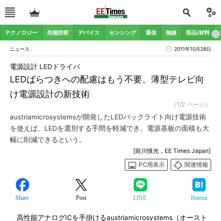
テクノロジー
先端技術
デバイス
センシング
通信
無線
部品/材料
ニュース
2011年10月28日
電源設計 LEDドライバ
LEDばらつきへの配慮はもう不要、薄型テレビ向
け電源設計の新技術
（1/2 ページ）
austriamicrosystemsが開発したLEDバックライト向け電源技術
を使えば、LEDを選別する手間を軽減でき、電源基板の面積も大
幅に削減できるという。
[前川慎光，EE Times Japan]
PC用表示
関連情報
Share
Post
LINE
Hatena
高性能アナログICを手掛けるaustriamicrosystems（オースト