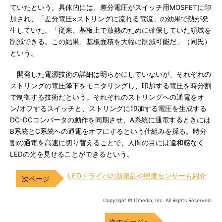
ていたという。具体的には、差分電圧がスイッチ用MOSFETに印
加され、「差分電圧×ストリングに流れる電流」の効果で熱が発
生していた。「従来、基板上で放熱のために確保していた領域を
削減できる。この結果、基板面積を大幅に削減可能だ」（同氏）
という。
開発した電源技術の詳細は明らかにしていないが、それぞれの
ストリングの電圧降下をモニタリングし、印加する電圧を時分割
で制御する技術だという。それぞれのストリングへの通電をオ
ン/オフするスイッチと、ストリングに印加する電圧を生成する
DC-DCコンバータの動作を同期させ、A系統に通電するときには
B系統とC系統への通電をオフにするという仕組みを採る。時分
割の通電を高速に切り替えることで、人間の目には違和感なく
LEDの光を見せることができるという。
LEDドライバの新製品や照度センサーも紹介
Copyright © ITmedia, Inc. All Rights Reserved.
次のページへ