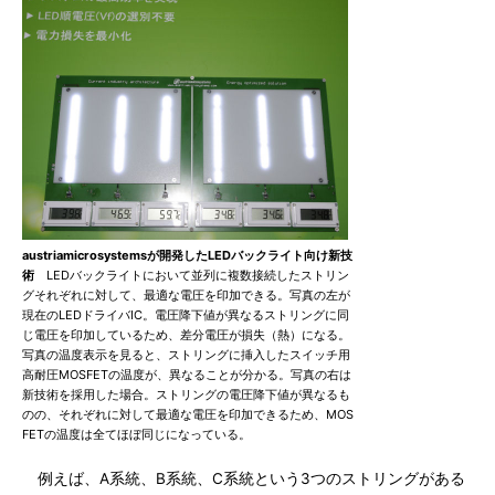
austriamicrosystemsが開発したLEDバックライト向け新技
術
LEDバックライトにおいて並列に複数接続したストリン
グそれぞれに対して、最適な電圧を印加できる。写真の左が
現在のLEDドライバIC。電圧降下値が異なるストリングに同
じ電圧を印加しているため、差分電圧が損失（熱）になる。
写真の温度表示を見ると、ストリングに挿入したスイッチ用
高耐圧MOSFETの温度が、異なることが分かる。写真の右は
新技術を採用した場合。ストリングの電圧降下値が異なるも
のの、それぞれに対して最適な電圧を印加できるため、MOS
FETの温度は全てほぼ同じになっている。
例えば、A系統、B系統、C系統という3つのストリングがある