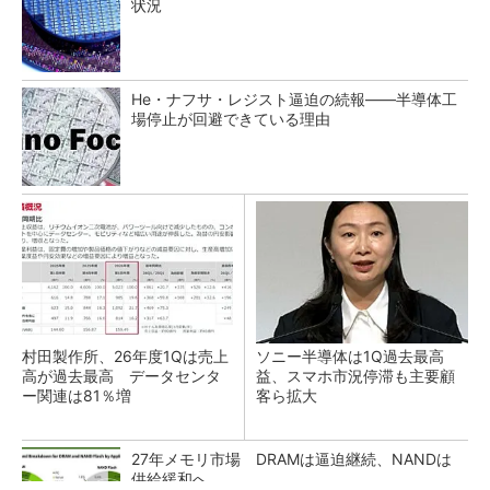
状況
He・ナフサ・レジスト逼迫の続報――半導体工
場停止が回避できている理由
村田製作所、26年度1Qは売上
ソニー半導体は1Q過去最高
高が過去最高 データセンタ
益、スマホ市況停滞も主要顧
ー関連は81％増
客ら拡大
27年メモリ市場 DRAMは逼迫継続、NANDは
供給緩和へ