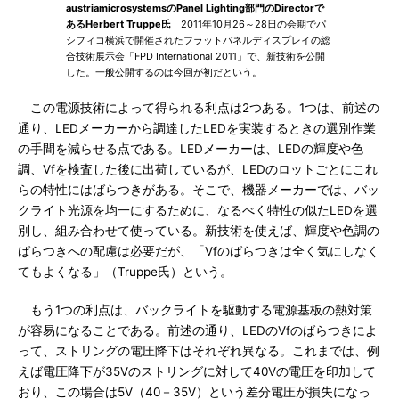
austriamicrosystemsのPanel Lighting部門のDirectorで
あるHerbert Truppe氏
2011年10月26～28日の会期でパ
シフィコ横浜で開催されたフラットパネルディスプレイの総
合技術展示会「FPD International 2011」で、新技術を公開
した。一般公開するのは今回が初だという。
この電源技術によって得られる利点は2つある。1つは、前述の
通り、LEDメーカーから調達したLEDを実装するときの選別作業
の手間を減らせる点である。LEDメーカーは、LEDの輝度や色
調、Vfを検査した後に出荷しているが、LEDのロットごとにこれ
らの特性にはばらつきがある。そこで、機器メーカーでは、バッ
クライト光源を均一にするために、なるべく特性の似たLEDを選
別し、組み合わせて使っている。新技術を使えば、輝度や色調の
ばらつきへの配慮は必要だが、「Vfのばらつきは全く気にしなく
てもよくなる」（Truppe氏）という。
もう1つの利点は、バックライトを駆動する電源基板の熱対策
が容易になることである。前述の通り、LEDのVfのばらつきによ
って、ストリングの電圧降下はそれぞれ異なる。これまでは、例
えば電圧降下が35Vのストリングに対して40Vの電圧を印加して
おり、この場合は5V（40－35V）という差分電圧が損失になっ