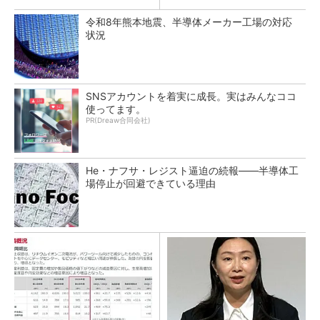
令和8年熊本地震、半導体メーカー工場の対応
状況
SNSアカウントを着実に成長。実はみんなココ
使ってます。
PR(Dreaw合同会社)
He・ナフサ・レジスト逼迫の続報――半導体工
場停止が回避できている理由