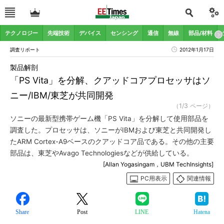
テクノロジー
先端技術
デバイス
センシング
通信
無線
部品/材料
調査リポート
2012年1月17日
製品解剖
「PS Vita」を分解、クアッドコアプロセッサはソ
ニー/IBM/東芝が共同開発
（1/3 ページ）
ソニーの最新型携帯ゲーム機「PS Vita」を分解して使用部品を
調査した。プロセッサは、ソニーがIBMおよび東芝と共同開発し
たARM Cortex-A9ベースのクアッドコア品である。その他の主要
部品は、東芝やAvago Technologiesなどが供給している。
[Allan Yogasingam，UBM TechInsights]
PC用表示
関連情報
Share
Post
LINE
Hatena