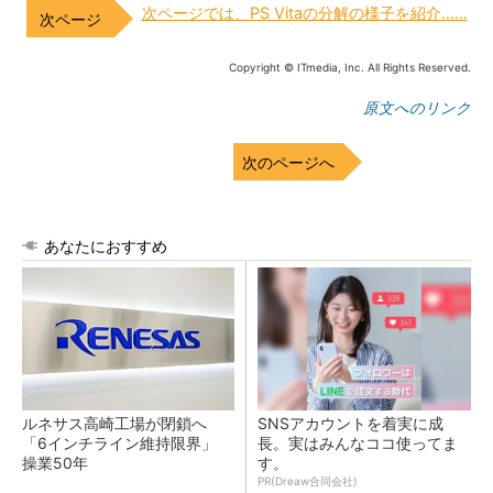
次ページでは、PS Vitaの分解の様子を紹介……
Copyright © ITmedia, Inc. All Rights Reserved.
原文へのリンク
次のページへ
あなたにおすすめ
ルネサス高崎工場が閉鎖へ
SNSアカウントを着実に成
「6インチライン維持限界」
長。実はみんなココ使ってま
操業50年
す。
PR(Dreaw合同会社)