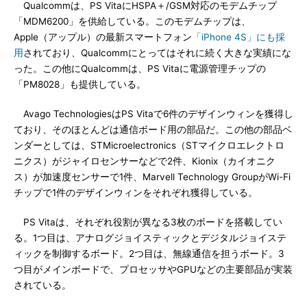
Qualcommは、PS VitaにHSPA＋/GSM対応のモデムチップ
「MDM6200」を供給している。このモデムチップは、
Apple（アップル）の最新スマートフォン
「iPhone 4S」にも採
用
されており、Qualcommにとってはそれに続く大きな実績にな
った。この他にQualcommは、PS Vitaに電源管理チップの
「PM8028」も提供している。
Avago TechnologiesはPS Vitaで6件のデザインウィンを獲得し
ており、そのほとんどは通信ボード用の部品だ。この他の部品ベ
ンダーとしては、STMicroelectronics（STマイクロエレクトロ
ニクス）がジャイロセンサーなどで2件、Kionix（カイオニク
ス）が加速度センサーで1件、Marvell Technology GroupがWi-Fi
チップで1件のデザインウィンをそれぞれ獲得している。
PS Vitaは、それぞれ役割が異なる3枚のボードを搭載してい
る。1つ目は、アナログジョイスティックとデジタルジョイステ
ィックを制御するボード。2つ目は、無線通信を担うボード。3
つ目がメインボードで、プロセッサやGPUなどの主要部品が実装
されている。