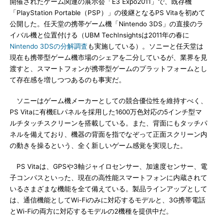
開催されたゲーム関連の展示会「E3 Expo2011」で、既存機
「PlayStation Portable（PSP）」の後継となるPS Vitaを初めて
公開した。任天堂の携帯ゲーム機「Nintendo 3DS」の直接のラ
イバル機と位置付ける（UBM TechInsightsは2011年の春に
Nintendo 3DSの分解調査
も実施している）。ソニーと任天堂は
現在も携帯型ゲーム機市場のシェアを二分しているが、業界を見
渡すと、スマートフォンが携帯型ゲームのプラットフォームとし
て存在感を増しつつあるのも事実だ。
ソニーはゲーム機メーカーとしての競合優位性を維持すべく、
PS Vitaに有機ELパネルを採用した1600万色対応の5インチ型マ
ルチタッチスクリーンを搭載している。また、背面にもタッチパ
ネルを備えており、機器の背面を指でなぞって正面スクリーン内
の動きを操るという、全く新しいゲーム感覚を実現した。
PS Vitaは、GPSや3軸ジャイロセンサー、加速度センサー、電
子コンパスといった、現在の高性能スマートフォンに内蔵されて
いるさまざまな機能を全て備えている。製品ラインアップとして
は、通信機能としてWi-Fiのみに対応するモデルと、3G携帯電話
とWi-Fiの両方に対応するモデルの2機種を提供中だ。