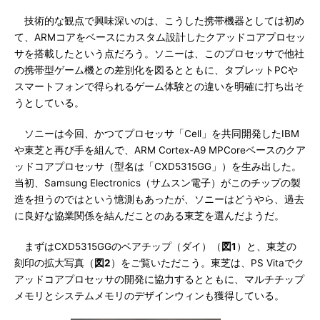
技術的な観点で興味深いのは、こうした携帯機器としては初め
て、ARMコアをベースにカスタム設計したクアッドコアプロセッ
サを搭載したという点だろう。ソニーは、このプロセッサで他社
の携帯型ゲーム機との差別化を図るとともに、タブレットPCや
スマートフォンで得られるゲーム体験との違いを明確に打ち出そ
うとしている。
ソニーは今回、かつてプロセッサ「Cell」を共同開発したIBM
や東芝と再び手を組んで、ARM Cortex-A9 MPCoreベースのクア
ッドコアプロセッサ（型名は「CXD5315GG」）を生み出した。
当初、Samsung Electronics（サムスン電子）がこのチップの製
造を担うのではという憶測もあったが、ソニーはどうやら、過去
に良好な協業関係を結んだことのある東芝を選んだようだ。
まずはCXD5315GGのベアチップ（ダイ）（
図1
）と、東芝の
刻印の拡大写真（
図2
）をご覧いただこう。東芝は、PS Vitaでク
アッドコアプロセッサの開発に協力するとともに、マルチチップ
メモリとシステムメモリのデザインウィンも獲得している。