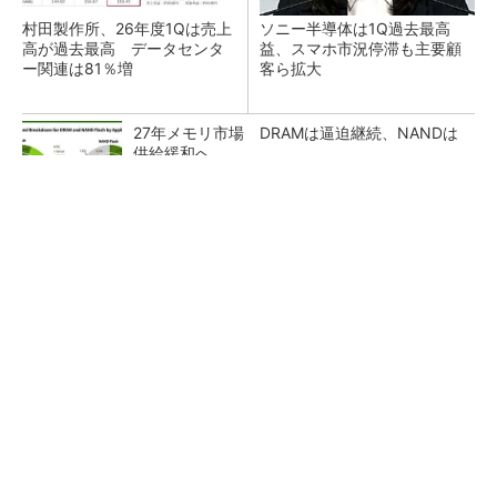
村田製作所、26年度1Qは売上
ソニー半導体は1Q過去最高
高が過去最高 データセンタ
益、スマホ市況停滞も主要顧
ー関連は81％増
客ら拡大
27年メモリ市場 DRAMは逼迫継続、NANDは
供給緩和へ
マイクロン、AI需要で広島工場増強へ起工式
1.5兆円投資
ルネサス、26年2Qは増収増益 データセンタ
ー需要強く「供給はパツパツ」