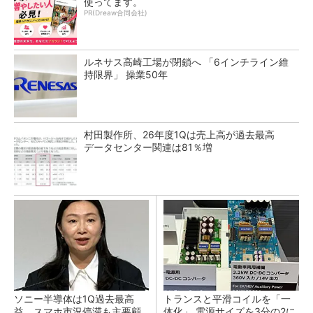
使ってます。
PR(Dreaw合同会社)
ルネサス高崎工場が閉鎖へ 「6インチライン維
持限界」 操業50年
村田製作所、26年度1Qは売上高が過去最高
データセンター関連は81％増
ソニー半導体は1Q過去最高
トランスと平滑コイルを「一
益、スマホ市況停滞も主要顧
体化」 電源サイズを3分の2に