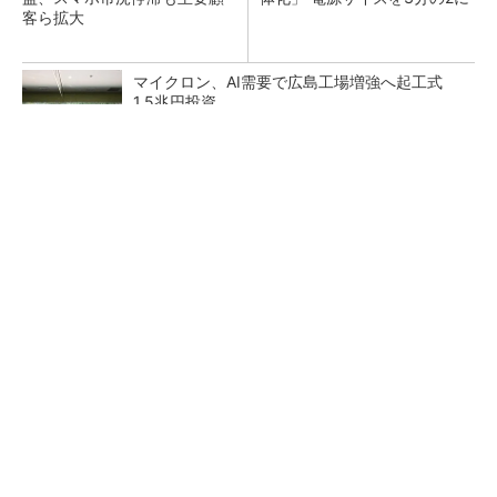
客ら拡大
マイクロン、AI需要で広島工場増強へ起工式
1.5兆円投資
He・ナフサ・レジスト逼迫の続報――半導体工
場停止が回避できている理由
中国最大のDRAMメーカーCXMTがIPOへ 増
産とHBM開発で存在感