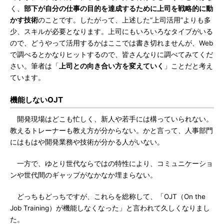
く、
部下が自分の仕事の目的を達成するために上司を戦略的に動
かす技術
のことです。したがって、上述した“上司活用”よりも多
少、スキルが必要となります。上司にもいろいろなタイプがいる
ので、どうやって活用するかはここでは書き切れませんが、Web
で調べるとかなりヒットするので、皆さんなりに調べてみてくだ
さい。筆者は「
上司との向き合い方を変えていく
」ことだと考え
ています。
機能しないOJT
開発現場はどこも忙しく、新人や若手には構っていられない。
教えるトレーナーも教え方が分からない。かと言って、人事部門
にはもはや開発業務や技術が分かる人がいない。
一方で、ゆとり世代ならではの特性により、コミュニケーショ
ンや世代間のギャップがなかなか埋まらない。
どっちもどっちですが、これらを総称して、「OJT（On the
Job Training）が機能しなくなった」と言われて久しくなりまし
た。