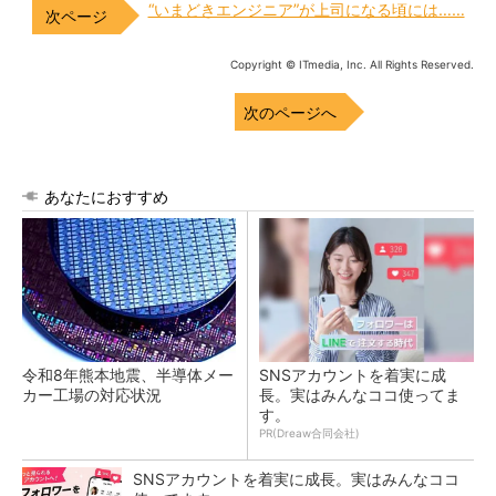
“いまどきエンジニア”が上司になる頃には……
Copyright © ITmedia, Inc. All Rights Reserved.
次のページへ
あなたにおすすめ
令和8年熊本地震、半導体メー
SNSアカウントを着実に成
カー工場の対応状況
長。実はみんなココ使ってま
す。
PR(Dreaw合同会社)
SNSアカウントを着実に成長。実はみんなココ