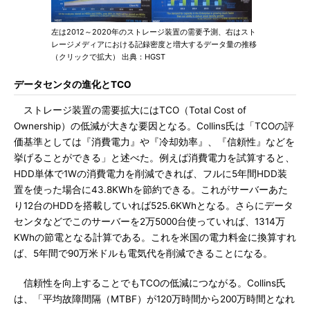
左は2012～2020年のストレージ装置の需要予測、右はスト
レージメディアにおける記録密度と増大するデータ量の推移
（クリックで拡大） 出典：HGST
データセンタの進化とTCO
ストレージ装置の需要拡大にはTCO（Total Cost of
Ownership）の低減が大きな要因となる。Collins氏は「TCOの評
価基準としては『消費電力』や『冷却効率』、『信頼性』などを
挙げることができる」と述べた。例えば消費電力を試算すると、
HDD単体で1Wの消費電力を削減できれば、フルに5年間HDD装
置を使った場合に43.8KWhを節約できる。これがサーバーあた
り12台のHDDを搭載していれば525.6KWhとなる。さらにデータ
センタなどでこのサーバーを2万5000台使っていれば、1314万
KWhの節電となる計算である。これを米国の電力料金に換算すれ
ば、5年間で90万米ドルも電気代を削減できることになる。
信頼性を向上することでもTCOの低減につながる。Collins氏
は、「平均故障間隔（MTBF）が120万時間から200万時間となれ