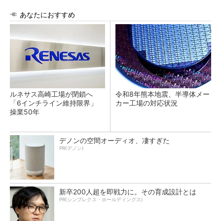
あなたにおすすめ
ルネサス高崎工場が閉鎖へ
令和8年熊本地震、半導体メー
「6インチライン維持限界」
カー工場の対応状況
操業50年
デノンの空間オーディオ、凄すぎた
PR(デノン)
新卒200人超を即戦力に。その育成設計とは
PR(シンプレクス・ホールディングス)