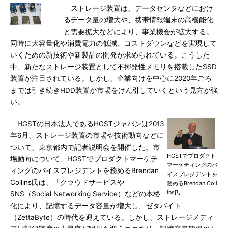
ストレージ装置は、データセンタなどにおけ
るデータ量の増大や、携帯情報端末の高機能化
と需要拡大などにより、事業機会が拡大する。
同時に大容量化や消費電力の低減、コストダウンなどを実現して
いくための新技術や新製品の開発が求められている。こうした
中、新たなストレージ装置として不揮発性メモリを搭載したSSD
装置が注目されている。しかし、企業向けを中心に2020年ごろ
までは引き続きHDD装置が市場をけん引していくという見方が強
い。
HGSTの日本法人であるHGSTジャパンは2013
年6月、ストレージ装置の市場や技術動向などに
ついて、東京都内で記者説明会を開催した。市
HGSTでプロダクト
場動向について、HGSTでプロダクトマーケテ
マーケティングのバ
ィングのバイスプレジデントを務めるBrendan
イスプレジデントを
Collins氏は、「クラウドサービスや
務めるBrendan Coll
ins氏
SNS（Social Networking Service）などの本格
化により、記憶するデータ容量が増大し、ゼタバイト
（ZettaByte）の時代を迎えている。しかし、ストレージメディ