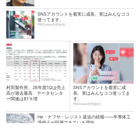
SNSアカウントを着実に成長。実はみんなココ
使ってます。
PR(Dreaw合同会社)
村田製作所、26年度1Qは売上
SNSアカウントを着実に成
高が過去最高 データセンタ
長。実はみんなココ使ってま
ー関連は81％増
す。
PR(Dreaw合同会社)
He・ナフサ・レジスト逼迫の続報――半導体工
場停止が回避できている理由