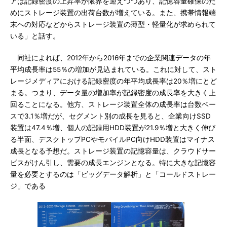
アは記録密度の上昇率が限界を迎えつつあり、記憶容量確保のた
めにストレージ装置の出荷台数が増えている。また、携帯情報端
末への対応などからストレージ装置の薄型・軽量化が求められて
いる」と話す。
同社によれば、2012年から2016年までの企業関連データの年
平均成長率は55％の増加が見込まれている。これに対して、スト
レージメディアにおける記録密度の年平均成長率は20％増にとど
まる。つまり、データ量の増加率が記録密度の成長率を大きく上
回ることになる。他方、ストレージ装置全体の成長率は台数ベー
スで3.1％増だが、セグメント別の成長を見ると、企業向けSSD
装置は47.4％増、個人の記録用HDD装置が21.9％増と大きく伸び
る半面、デスクトップPCやモバイルPC向けHDD装置はマイナス
成長となる予想だ。ストレージ装置の記憶容量は、クラウドサー
ビスがけん引し、需要の成長エンジンとなる。特に大きな記憶容
量を必要とするのは「ビッグデータ解析」と「コールドストレー
ジ」である