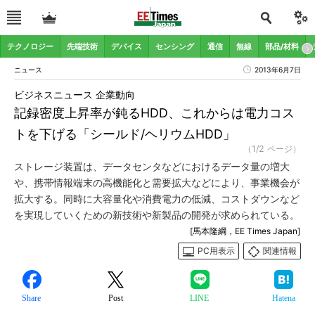
テクノロジー
先端技術
デバイス
センシング
通信
無線
部品/材料
ニュース
2013年6月7日
ビジネスニュース 企業動向
記録密度上昇率が鈍るHDD、これからは電力コス
トを下げる「シールド/ヘリウムHDD」
（1/2 ページ）
ストレージ装置は、データセンタなどにおけるデータ量の増大
や、携帯情報端末の高機能化と需要拡大などにより、事業機会が
拡大する。同時に大容量化や消費電力の低減、コストダウンなど
を実現していくための新技術や新製品の開発が求められている。
[馬本隆綱，EE Times Japan]
PC用表示
関連情報
Share
Post
LINE
Hatena