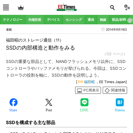
テクノロジー
先端技術
デバイス
センシング
通信
無線
部品/材料
連載
2014年9月16日
福田昭のストレージ通信（11）
SSDの内部構造と動作をみる
（1/2 ページ）
SSDの重要な部品として、NANDフラッシュメモリ以外に、SSD
コントローラやバッファメモリが挙げられる。今回は、SSDコン
トローラの役割を軸に、SSDの動作を説明しよう。
[
福田昭
，EE Times Japan]
PC用表示
関連情報
Share
Post
LINE
Hatena
SSDを構成する主な部品