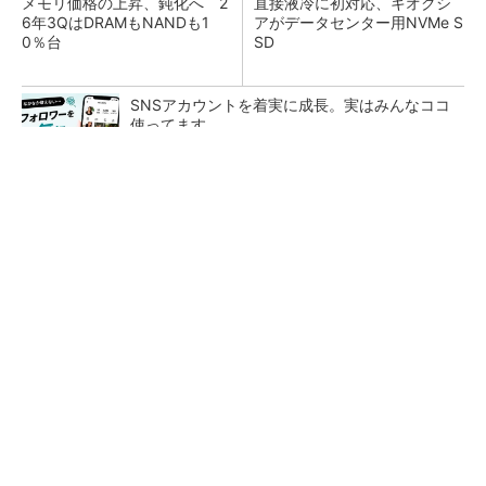
メモリ価格の上昇、鈍化へ 2
直接液冷に初対応、キオクシ
6年3QはDRAMもNANDも1
アがデータセンター用NVMe S
0％台
SD
SNSアカウントを着実に成長。実はみんなココ
使ってます。
PR(Dreaw合同会社)
He・ナフサ・レジスト逼迫の続報――半導体工
場停止が回避できている理由
SK hynixの四半期業績、5四半期連続で売上高
と営業利益が過去最高を更新