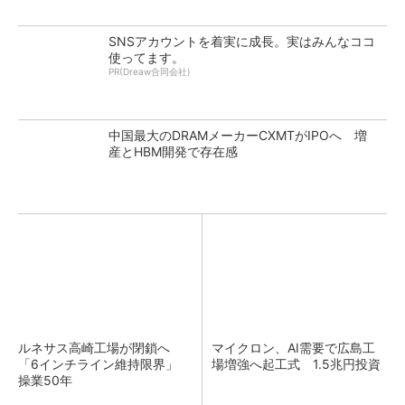
SNSアカウントを着実に成長。実はみんなココ
使ってます。
PR(Dreaw合同会社)
中国最大のDRAMメーカーCXMTがIPOへ 増
産とHBM開発で存在感
ルネサス高崎工場が閉鎖へ
マイクロン、AI需要で広島工
「6インチライン維持限界」
場増強へ起工式 1.5兆円投資
操業50年