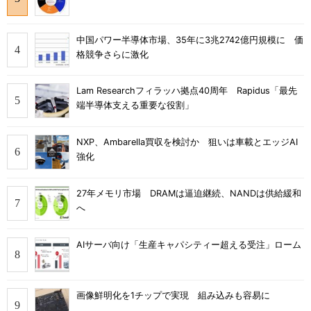
中国パワー半導体市場、35年に3兆2742億円規模に 価
格競争さらに激化
Lam Researchフィラッハ拠点40周年 Rapidus「最先
端半導体支える重要な役割」
NXP、Ambarella買収を検討か 狙いは車載とエッジAI
強化
27年メモリ市場 DRAMは逼迫継続、NANDは供給緩和
へ
AIサーバ向け「生産キャパシティー超える受注」ローム
画像鮮明化を1チップで実現 組み込みも容易に