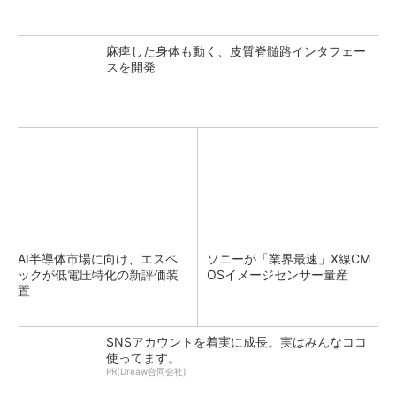
麻痺した身体も動く、皮質脊髄路インタフェー
スを開発
AI半導体市場に向け、エスペ
ソニーが「業界最速」X線CM
ックが低電圧特化の新評価装
OSイメージセンサー量産
置
SNSアカウントを着実に成長。実はみんなココ
使ってます。
PR(Dreaw合同会社)