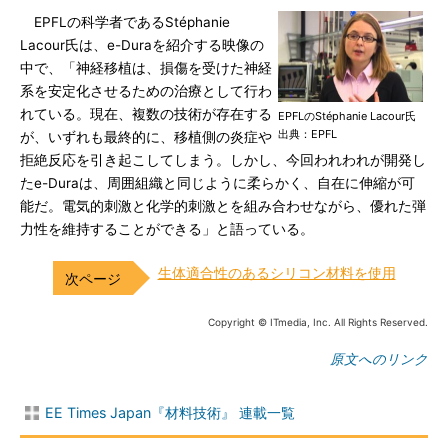
EPFLの科学者であるStéphanie
Lacour氏は、e-Duraを紹介する映像の
中で、「神経移植は、損傷を受けた神経
系を安定化させるための治療として行わ
れている。現在、複数の技術が存在する
EPFLのStéphanie Lacour氏
出典：EPFL
が、いずれも最終的に、移植側の炎症や
拒絶反応を引き起こしてしまう。しかし、今回われわれが開発し
たe-Duraは、周囲組織と同じように柔らかく、自在に伸縮が可
能だ。電気的刺激と化学的刺激とを組み合わせながら、優れた弾
力性を維持することができる」と語っている。
生体適合性のあるシリコン材料を使用
Copyright © ITmedia, Inc. All Rights Reserved.
原文へのリンク
EE Times Japan『材料技術』 連載一覧