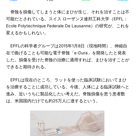
脊髄を損傷してしまうと体にまひが生じ、それを治すことは不
可能だとされている。スイス ローザンヌ連邦工科大学（EPFL：
Ecole Polytechnique Federale De Lausanne）の研究が、これを
変えるかもしれない。
EPFLの科学者グループは2015年1月8日（現地時間）、伸縮自
在で曲げることも可能な電子脊髄「e-Dura」を開発したと発表
した。損傷を受けた脊髄の治療に適用すれば、まひを治すことが
できると期待される。
EPFLは現在のところ、ラットを使った臨床試験においてまひ
を治療することに成功している。今後、人体による臨床試験へと
進み、近いうちに製品化したい考えだ。脊髄損傷を患う患者数
は、米国国内だけでも約25万人に達するという。