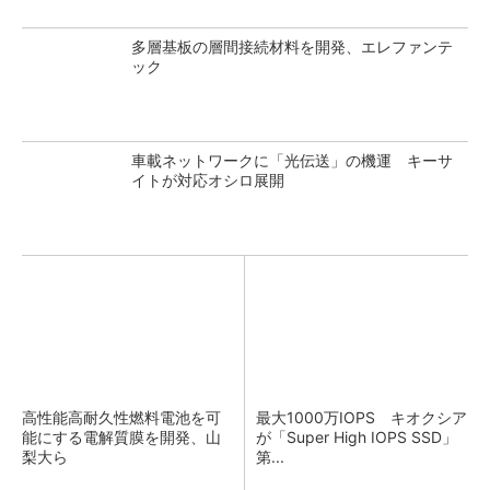
多層基板の層間接続材料を開発、エレファンテ
ック
車載ネットワークに「光伝送」の機運 キーサ
イトが対応オシロ展開
高性能高耐久性燃料電池を可
最大1000万IOPS キオクシア
能にする電解質膜を開発、山
が「Super High IOPS SSD」
梨大ら
第...