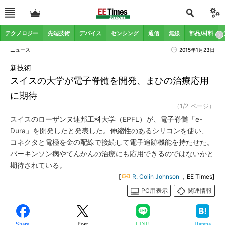
テクノロジー
先端技術
デバイス
センシング
通信
無線
部品/材料
ニュース
2015年1月23日
新技術
スイスの大学が電子脊髄を開発、まひの治療応用
に期待
（1/2 ページ）
スイスのローザンヌ連邦工科大学（EPFL）が、電子脊髄「e-
Dura」を開発したと発表した。伸縮性のあるシリコンを使い、
コネクタと電極を金の配線で接続して電子追跡機能を持たせた。
パーキンソン病やてんかんの治療にも応用できるのではないかと
期待されている。
[
R. Colin Johnson
，EE Times]
PC用表示
関連情報
Share
Post
LINE
Hatena