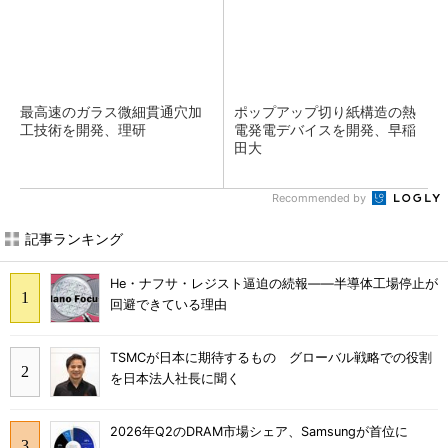
最高速のガラス微細貫通穴加
ポップアップ切り紙構造の熱
工技術を開発、理研
電発電デバイスを開発、早稲
田大
Recommended by
記事ランキング
He・ナフサ・レジスト逼迫の続報――半導体工場停止が
回避できている理由
TSMCが日本に期待するもの グローバル戦略での役割
を日本法人社長に聞く
2026年Q2のDRAM市場シェア、Samsungが首位に