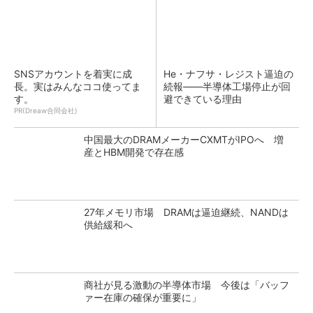
SNSアカウントを着実に成
He・ナフサ・レジスト逼迫の
長。実はみんなココ使ってま
続報――半導体工場停止が回
す。
避できている理由
PR(Dreaw合同会社)
中国最大のDRAMメーカーCXMTがIPOへ 増
産とHBM開発で存在感
27年メモリ市場 DRAMは逼迫継続、NANDは
供給緩和へ
商社が見る激動の半導体市場 今後は「バッフ
ァー在庫の確保が重要に」