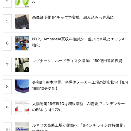
へ
画像鮮明化を1チップで実現 組み込みも容易に
NXP、Ambarella買収を検討か 狙いは車載とエッジAI
強化
レゾナック、ハードディスク増産に150億円追加投資
令和8年熊本地震、半導体メーカー工場の対応状況【8/4
19時10分更新】
太陽誘電26年度1Qは増収増益 AI需要でコンデンサー
のBBレシオ1.72に
ルネサス高崎工場が閉鎖へ 「6インチライン維持限界」