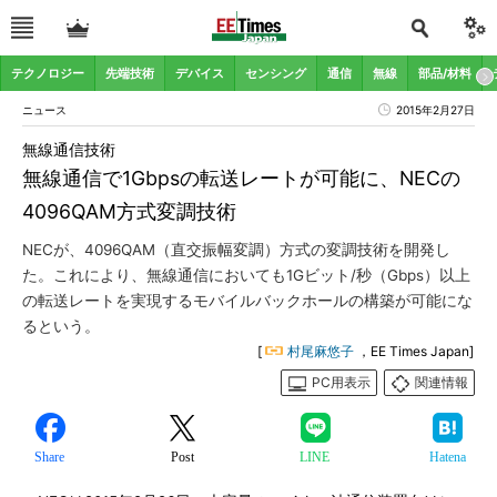
テクノロジー
先端技術
デバイス
センシング
通信
無線
部品/材料
ニュース
2015年2月27日
無線通信技術
無線通信で1Gbpsの転送レートが可能に、NECの
4096QAM方式変調技術
NECが、4096QAM（直交振幅変調）方式の変調技術を開発し
た。これにより、無線通信においても1Gビット/秒（Gbps）以上
の転送レートを実現するモバイルバックホールの構築が可能にな
るという。
[
村尾麻悠子
，EE Times Japan]
PC用表示
関連情報
Share
Post
LINE
Hatena