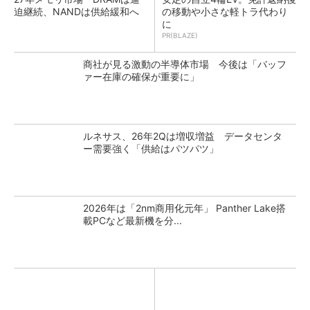
迫継続、NANDは供給緩和へ
の移動や小さな軽トラ代わり
に
PR(BLAZE)
商社が見る激動の半導体市場 今後は「バッフ
ァー在庫の確保が重要に」
ルネサス、26年2Qは増収増益 データセンタ
ー需要強く「供給はパツパツ」
2026年は「2nm商用化元年」 Panther Lake搭
載PCなど最新機を分...