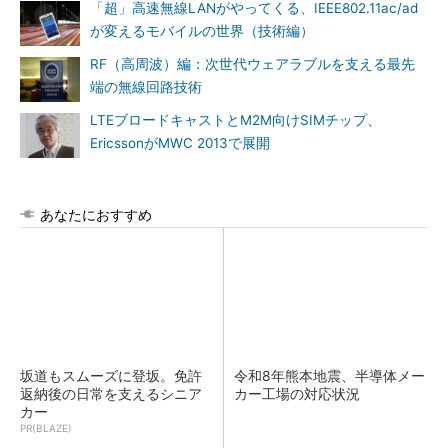
「超」高速無線LANがやってくる、IEEE802.11ac/ad
が変えるモバイルの世界（技術編）
RF（高周波）編：次世代ウェアラブルを支える最先
端の無線回路技術
LTEブロードキャストとM2M向けSIMチップ、
EricssonがMWC 2013で展開
あなたにおすすめ
坂道もスムーズに登坂。免許
令和8年熊本地震、半導体メー
返納後の日常を支えるシニア
カー工場の対応状況
カー
PR(BLAZE)