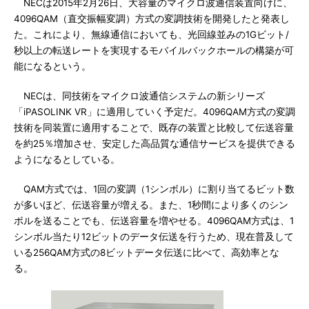
NECは2015年2月26日、大容量のマイクロ波通信装置向けに、
4096QAM（直交振幅変調）方式の変調技術を開発したと発表し
た。これにより、無線通信においても、光回線並みの1Gビット/
秒以上の転送レートを実現するモバイルバックホールの構築が可
能になるという。
NECは、同技術をマイクロ波通信システムの新シリーズ
「iPASOLINK VR」に適用していく予定だ。4096QAM方式の変調
技術を同装置に適用することで、既存の装置と比較して伝送容量
を約25％増加させ、安定した高品質な通信サービスを提供できる
ようになるとしている。
QAM方式では、1回の変調（1シンボル）に割り当てるビット数
が多いほど、伝送容量が増える。また、1秒間により多くのシン
ボルを送ることでも、伝送容量を増やせる。4096QAM方式は、1
シンボル当たり12ビットのデータ伝送を行うため、現在普及して
いる256QAM方式の8ビットデータ伝送に比べて、高効率とな
る。