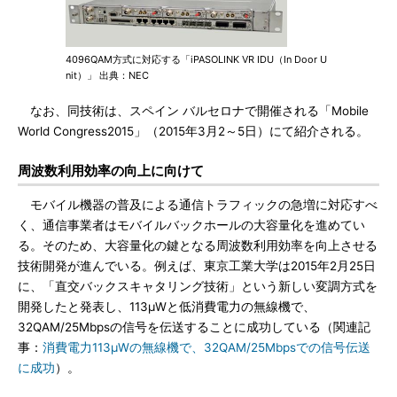
4096QAM方式に対応する「iPASOLINK VR IDU（In Door U
nit）」 出典：NEC
なお、同技術は、スペイン バルセロナで開催される「Mobile
World Congress2015」（2015年3月2～5日）にて紹介される。
周波数利用効率の向上に向けて
モバイル機器の普及による通信トラフィックの急増に対応すべ
く、通信事業者はモバイルバックホールの大容量化を進めてい
る。そのため、大容量化の鍵となる周波数利用効率を向上させる
技術開発が進んでいる。例えば、東京工業大学は2015年2月25日
に、「直交バックスキャタリング技術」という新しい変調方式を
開発したと発表し、113μWと低消費電力の無線機で、
32QAM/25Mbpsの信号を伝送することに成功している（関連記
事：
消費電力113μWの無線機で、32QAM/25Mbpsでの信号伝送
に成功
）。