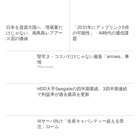
日本を資源大国へ 埋蔵量だ
「2031年にアップリンク5倍
けじゃない、南鳥島レアアー
の可能性」 AI時代の通信課
ス泥の価値
題
堅牢さ・コスパだけじゃない最新「arrows」事
情
PR(arrows)
HDD大手Seagateの四半期業績、3四半期連続
で利益率が過去最高を更新
AIサーバ向け「生産キャパシティー超える受
注」ローム