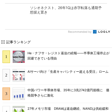
ソシオネクスト、26年1Qは赤字転落も通期予
想据え置き
Recommended by
記事ランキング
He・ナフサ・レジスト逼迫の続報――半導体工場停止が
回避できている理由
AIサーバ向け「生産キャパシティー超える受注」ローム
中国パワー半導体市場、35年に3兆2742億円規模に 価
格競争さらに激化
27年メモリ市場 DRAMは逼迫継続、NANDは供給緩和