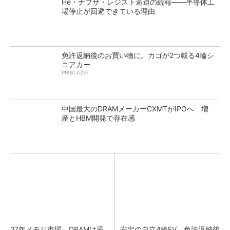
He・ナフサ・レジスト逼迫の続報――半導体工
場停止が回避できている理由
免許返納後のお買い物に。カゴが2つ載る4輪シ
ニアカー
PR(BLAZE)
中国最大のDRAMメーカーCXMTがIPOへ 増
産とHBM開発で存在感
27年メモリ市場 DRAMは逼
安定の自立4輪EV。免許返納後