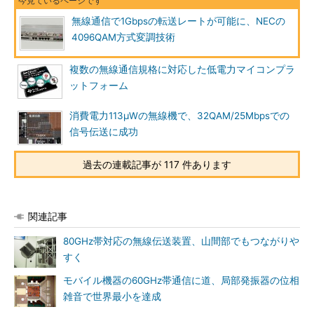
無線通信で1Gbpsの転送レートが可能に、NECの
4096QAM方式変調技術
複数の無線通信規格に対応した低電力マイコンプラ
ットフォーム
消費電力113μWの無線機で、32QAM/25Mbpsでの
信号伝送に成功
過去の連載記事が 117 件あります
関連記事
80GHz帯対応の無線伝送装置、山間部でもつながりや
すく
モバイル機器の60GHz帯通信に道、局部発振器の位相
雑音で世界最小を達成