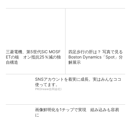
三菱電機、第5世代SiC MOSF
四足歩行の肝は？ 写真で見る
ETの核 オン抵抗25％減の独
Boston Dynamics「Spot」分
自構造
解展示
SNSアカウントを着実に成長。実はみんなココ
使ってます。
PR(Dreaw合同会社)
画像鮮明化を1チップで実現 組み込みも容易
に