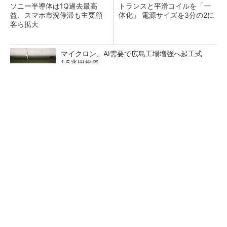
ソニー半導体は1Q過去最高
トランスと平滑コイルを「一
益、スマホ市況停滞も主要顧
体化」 電源サイズを3分の2に
客ら拡大
マイクロン、AI需要で広島工場増強へ起工式
1.5兆円投資
He・ナフサ・レジスト逼迫の続報――半導体工
場停止が回避できている理由
中国最大のDRAMメーカーCXMTがIPOへ 増
産とHBM開発で存在感