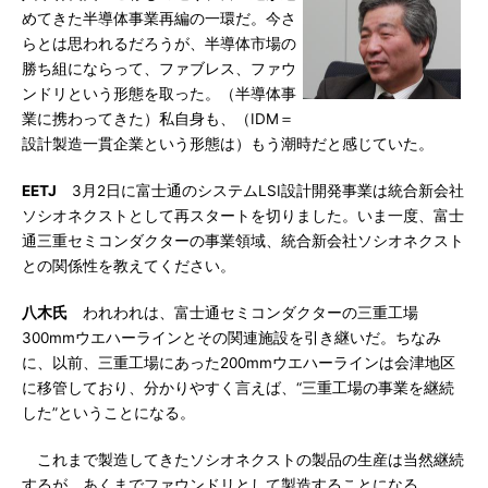
めてきた半導体事業再編の一環だ。今さ
らとは思われるだろうが、半導体市場の
勝ち組にならって、ファブレス、ファウ
ンドリという形態を取った。（半導体事
業に携わってきた）私自身も、（IDM＝
設計製造一貫企業という形態は）もう潮時だと感じていた。
EETJ
3月2日に富士通のシステムLSI設計開発事業は統合新会社
ソシオネクストとして再スタートを切りました。いま一度、富士
通三重セミコンダクターの事業領域、統合新会社ソシオネクスト
との関係性を教えてください。
八木氏
われわれは、富士通セミコンダクターの三重工場
300mmウエハーラインとその関連施設を引き継いだ。ちなみ
に、以前、三重工場にあった200mmウエハーラインは会津地区
に移管しており、分かりやすく言えば、“三重工場の事業を継続
した”ということになる。
これまで製造してきたソシオネクストの製品の生産は当然継続
するが、あくまでファウンドリとして製造することになる。