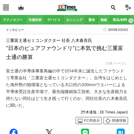
テクノロジー
先端技術
デバイス
センシング
通信
無線
部品/材料
インタビュー
2015年3月4日
三重富士通セミコンダクター 社長 八木春良氏
“日本のピュアファウンドリ”に本気で挑む三重富
士通の勝算
（1/4 ページ）
富士通の半導体事業再編の中で2014年末に誕生したファウンド
リ専業会社「三重富士通セミコンダクター」。台湾をはじめとし
た海外勢の独壇場となっている大口径の300mmウエハーによる
半導体受託生産市場で、最先端微細加工技術、大きな生産能力を
持たない同社はどう生き残って行くのか。同社社長の八木春良氏
に聞いた。
[竹本達哉，EE Times Japan]
PC用表示
関連情報