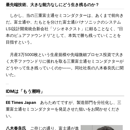
最先端技術、大きな能力なしにどう生き残るのか？
しかし、当の三重富士通セミコンダクターは、あくまで前向き
だ。富士通や、たもとを分けた富士通/パナソニックのシステム
LSI設計開発統合新会社「ソシオネクスト」に頼ることなく、“日
本のピュアファウンドリ”として、本気で勝ち残っていくことを
目指すという。
月産3万5000枚という生産規模や先端微細プロセス投資で大き
く大手ファウンドリに後れを取る三重富士通セミコンダクターが
どうやって生き残っていくのか――。同社社長の八木春良氏に聞
いた。
IDMは「もう潮時」
EE Times Japan
あらためてですが、製造部門を分社化し、三
重富士通セミコンダクターを発足させた狙いをお聞かせくださ
い。
八木春良氏
ご存じの通り、富士通が進