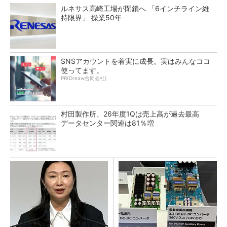
ルネサス高崎工場が閉鎖へ 「6インチライン維
持限界」 操業50年
SNSアカウントを着実に成長。実はみんなココ
使ってます。
PR(Dreaw合同会社)
村田製作所、26年度1Qは売上高が過去最高
データセンター関連は81％増