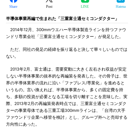
Share
Post
LINE
Hatena
半導体事業再編で生まれた「三重富士通セミコンダクター」
2014年12月、300mmウエハー半導体製造ラインを持つファウ
ンドリ専業会社「三重富士通セミコンダクター」が発足した。
ただ、同社の発足の経緯を振り返ると決して華々しいものでは
ない。
2013年2月、富士通は、需要変動に大きく左右され収益が安定
しない半導体事業の抜本的な再編策を発表した。その骨子は、世
界の半導体業界の流れに沿い「ファブレス/専業化」を進めると
いうもの。言い換えれば、半導体事業から、多くの固定費を持
ち、多額の投資が必要となる工場を切り離すことを意味した。実
際、2013年2月の再編策発表時点では、三重富士通セミコンダク
ターの事業母体である三重工場300mmラインは、「台湾の大手
ファウンドリ企業へ移管を検討」とし、グループ外へと売却する
方向性にあった。