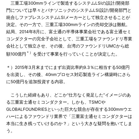
三重工場300mmラインで製造するシステムLSIの設計/開発部
門については早々とパナソニックのシステムLSI設計/開発部門と
統合しファブレスシステムLSIメーカーとして独立させることが
決定。その一方で、三重工場300mmラインの売却交渉は難航。
結局、2014年8月に、富士通の半導体事業会社である富士通セミ
コンダクターの完全子会社として、三重工場をファウンドリ専業
会社として独立させ、その後、台湾のファウンドリUMCから総
＊）
額100億円
を受けて事業を行っていくことが決定した。
＊）2015年3月末までにまず出資比率約9.3％に相当する50億円
を出資し、その後、40nmプロセス対応製造ライン構築時にさら
に50億円を追加投資する内容。
こうした経緯もあり、どこか“仕方なく発足した”イメージのあ
る三重富士通セミコンダクター。しかも、TSMCや
GLOBALFOUNDRIESといった巨大な競合が存在する300mmウエ
ハーによるファウンドリ業界で「三重富士通セミコンダクターは
本当に生き残っていけるのか？」という大きな疑問を抱いてしま
う。