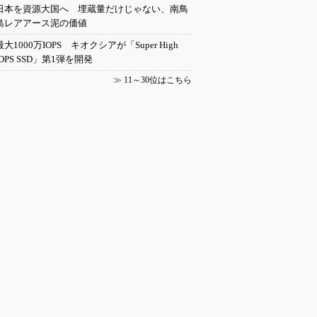
日本を資源大国へ 埋蔵量だけじゃない、南鳥
島レアアース泥の価値
最大1000万IOPS キオクシアが「Super High
IOPS SSD」第1弾を開発
≫
11～30位はこちら