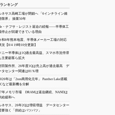
ランキング
ルネサス高崎工場が閉鎖へ 「6インチライン維
持限界」 操業50年
He・ナフサ・レジスト逼迫の続報――半導体工
場停止が回避できている理由
令和8年熊本地震、半導体メーカー工場の対応
状況【8/4 19時10分更新】
ソニー半導体は1Q過去最高益、スマホ市況停滞
も主要顧客ら拡大
村田製作所、26年度1Qは売上高が過去最高 デ
ータセンター関連は81％増
2026年は「2nm商用化元年」 Panther Lake搭載
PCなど最新機を分解
27年メモリ市場 DRAMは逼迫継続、NANDは
供給緩和へ
ルネサス、26年2Qは増収増益 データセンター
需要強く「供給はパツパツ」