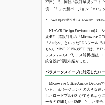
27日）で、同社の設計環境ソフトウェア「NI
光伝送技
＊）
境）
」の新バージョン「V12」
“異端児
改革、執
イノベー
＊）AWR Japanの親会社であるAWRは、Nationa
JASA発
NI AWR Design Environmentは
IHSア
波/RF回路設計用の「Microwave Off
「英語に
「Analyst」といったEDAツール
ための新
もの。MWE 2015のデモでは、V
システムのスプリアス解析機能、I
統合設計環境を紹介した。
パラメータスイープに対応したロ
Microwave Office/Analo
いる。旧バージョンとの大きな違い
したロードプル解析ができるよう
ータの範囲を4～12dBmとした場