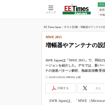
テク
業界
電池／エネル
ア
メディア
特
メ
福田昭の
LS
EE Times Japan
>
テスト/計測
>
増幅器やアンテナの設計
福田昭の
マ
湯之上隆
MWE 2015
FP
大山聡の
増幅器やアンテナの設
大原雄介
ック
リタイア
AWR Japanは「MWE 2015」で、同社の
学漂流記
ージョンを紹介した。デモでは、新バー
ナの放射パターン解析、無線送信機/受
世界を「
2015年12月02日 09時30分 公開
踊るバズワ
Buzzwo
印刷する
見る
この10
で起こる
製品分解
AWR Japanは、「MWE（Microwave W