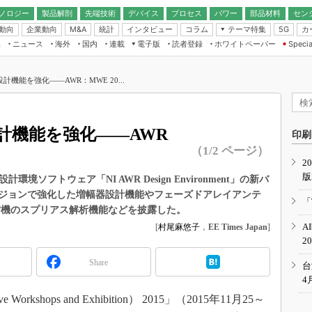
ノロジー
製品解剖
先端技術
デバイス
プロセス
パワー
部品材料
セン
動向
企業動向
統計
インタビュー
コラム
テーマ特集
カ
M&A
5G
ギー
ナログ
無線
集
ニュース
海外
国内
連載
電子版
読者登録
ホワイトペーパー
Specia
フィジカルAI
IoT・エッジコ
モリ
EXPO
Microchip情報
ストレージ通信
EE Times Japan×EDN Japan統合電
エッジAI
子版
I
SEMICON Japan
機能を強化――AWR：MWE 20...
デバイス通信
パワーエレクトロニクス
電子ブックレット
イコン
CEATEC
のナノフォーカス
半導体後工程
GA
EdgeTech＋
業界スコープ
計機能を強化――AWR
読者調査（EE Times Research）
印刷
TECHNO-FRONT
のエレ・組み込みプレイバ
（1/2 ページ）
カーボンニュートラル
2
人とくるま展
版
IoT
直前エンジニアの社会人大
設計環境ソフトウェア「NI AWR Design Environment」の新バ
ジョンで強化した増幅器設計機能やフェーズドアレイアンテ
電源設計（EDN Japan）
「
信機のスプリアス解析機能などを披露した。
数字」で回してみよう
エレクトロニクス入門（EDN
A
[
村尾麻悠子
，
EE Times Japan
]
Japan）
ード ～Behind the
2
rd
Share
年で起こったこと、次の10年
台
こと
4
で探るアジアの新トレンド
orkshops and Exhibition） 2015」（2015年11月25～