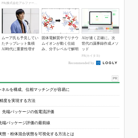
PR(株式会社アルファーテクノ)
ムーア氏も予見してい
固体電解質中でリチウ
AIが速く正確に。次
たチップレット集積
ムイオンが動く仕組
世代の議事録作成メソ
AI時代に重要性増す
み、分子レベルで解明
ッド
PR(カイタヨ)
Recommended by
PR
チャンネルを構成、位相マッチングが容易に
の精度を実現する方法
 先端パッケージの低電流評価
先端パッケージ評価の最前線
状態・粉体混合状態を可視化する方法とは