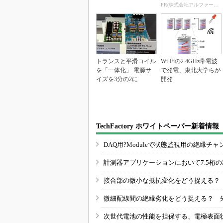
図も提供
PR(株式会社アルファーテクノ)
トランスと平滑コイル
Wi-Fiの2.4GHz帯電波
を「一体化」 電源サ
で発電、東北大学らが
イズを3分の2に
開発
TechFactory ホワイトペーパー新着情報
DAQ用?Moduleで状態監視用の絶縁
計測器アプリケーションにおいて7.5桁
接合部の微小な抵抗変化をどう捉える？
微細配線間の絶縁劣化をどう捉える？ 
次世代電池の性能を担保する、電極表面