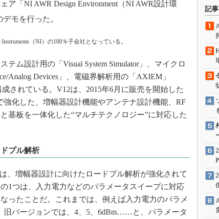
 AWR Design Environment（NI AWR設計環
術を知る
記事
のデモを行った。
エンジニア”が仕掛けた社内
念の180日
ションは日本を救うのか
l Instruments（NI）の100％子会社となっている。
IoT通信
、システム設計用の「Visual System Simulator」、マイクロ
ナリスト「未来展望」
ice/Analog Devices」、電磁界解析用の「AXIEM」
愛されないエンジニア」の
で構成されている。V12は、2015年6月に販売を開始した
行動論
12で強化した、増幅器設計機能やアンテナ設計機能、RF
Cと基板を一体化した“マルチテクノロジー”に対応した
ードプル解析
g Devicesでは、増幅器設計に向けたロードプル解析が強化されて
の1つは、入力電力などのパラメータスイープに対応
になったことだ。これまでは、例えば入力電力のパラメ
合、旧バージョンでは、4、5、6dBm……と、パラメータ