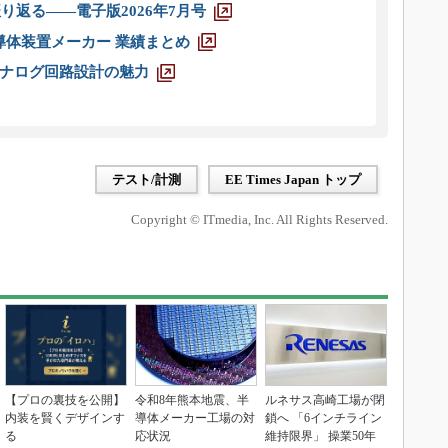
り返る――電子版2026年7月号
半導体装置メーカー 業績まとめ
ナログ回路設計の魅力
テスト/計測
EE Times Japan トップ
Copyright © ITmedia, Inc. All Rights Reserved.
【プロの裏技を公開】
令和8年熊本地震、半
ルネサス高崎工場が閉
内装を賢くデザインす
導体メーカー工場の対
鎖へ 「6インチライン
る
応状況
維持限界」 操業50年