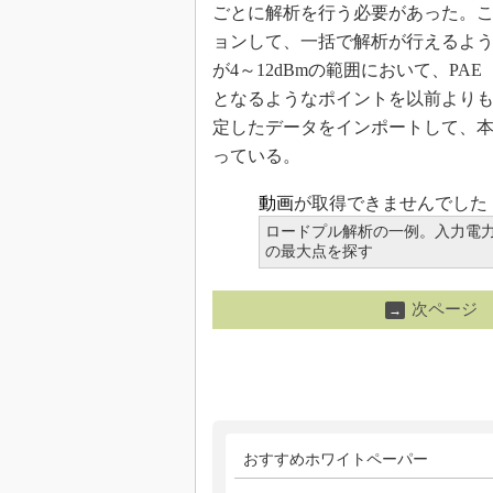
ごとに解析を行う必要があった。これ
ョンして、一括で解析が行えるよ
が4～12dBmの範囲において、P
となるようなポイントを以前より
定したデータをインポートして、本
っている。
動画
が取得できませんでした
ロードプル解析の一例。入力電力を
の最大点を探す
次ページ
→
おすすめホワイトペーパー