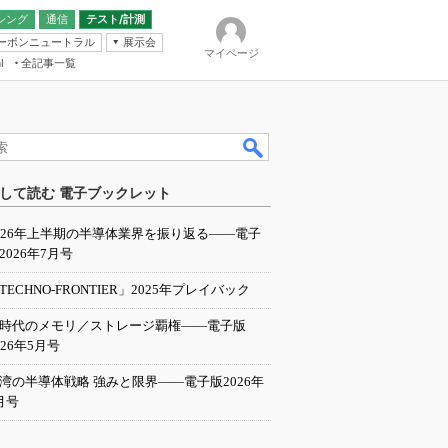
シング
通信
テスト/計測
ーボンニュートラル
展示会
マイページ
全記事一覧
l
ンピューティング
して読む 電子ブックレット
IER
026年上半期の半導体業界を振り返る――電子
2026年7月号
TECHNO-FRONTIER」2025年プレイバック
I時代のメモリ／ストレージ覇権――電子版
026年5月号
湾の半導体戦略 強みと限界――電子版2026年
月号