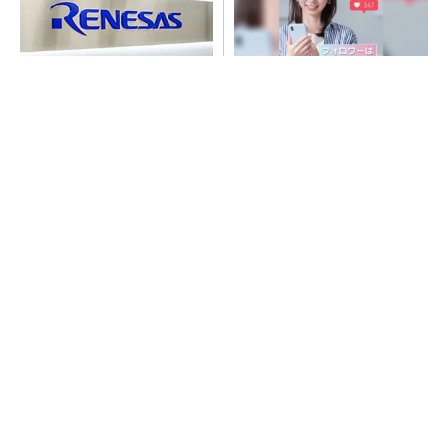
ルネサス高崎工場が閉鎖へ
SNSアカウントを着実に成
「6インチライン維持限界」
長。実はみんなココ使ってま
操業50年
す。
PR(Dreaw合同会社)
SNSアカウントを着実に成長。実はみんなココ
使ってます。
PR(Dreaw合同会社)
令和8年熊本地震、半導体メーカー工場の対応
状況
He・ナフサ・レジスト逼迫の続報――半導体工
場停止が回避できている理由