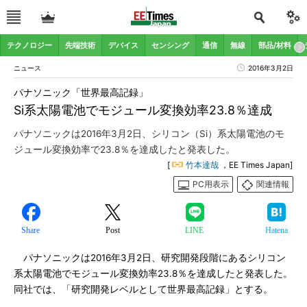
テクノロジー
先端技術
デバイス
センシング
通信
無線
部品/材料
ニュース
2016年3月2日
パナソニック「世界最高記録」
Si系太陽電池でモジュール変換効率23.8％達成
パナソニックは2016年3月2日、シリコン（Si）系太陽電池のモ
ジュール変換効率で23.8％を達成したと発表した。
[
竹本達哉
，EE Times Japan]
PC用表示
関連情報
Share
Post
LINE
Hatena
パナソニックは2016年3月2日、研究開発段階にあるシリコン
系太陽電池でモジュール変換効率23.8％を達成したと発表した。
同社では、「研究開発レベルとして世界最高記録」とする。