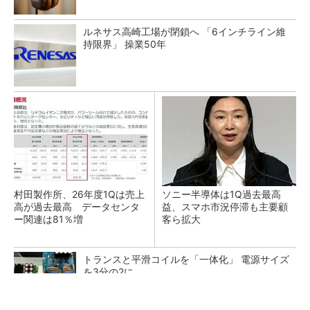
ルネサス高崎工場が閉鎖へ 「6インチライン維
持限界」 操業50年
村田製作所、26年度1Qは売上
ソニー半導体は1Q過去最高
高が過去最高 データセンタ
益、スマホ市況停滞も主要顧
ー関連は81％増
客ら拡大
トランスと平滑コイルを「一体化」 電源サイズ
を3分の2に