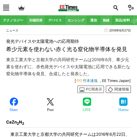
テクノロジー
先端技術
デバイス
センシング
通信
無線
部品/材料
ニュース
2016年6月27日
発光デバイスや太陽電池への応用期待
希少元素を使わない赤く光る窒化物半導体を発見
東京工業大学と京都大学の共同研究チームは2016年6月、希少元
素を使わずに、赤色発光デバイスや太陽電池に応用できる新たな
窒化物半導体を発見、合成したと発表した。
[
竹本達哉
，EE Times Japan]
PC用表示
関連情報
Share
Post
LINE
Hatena
CaZn
N
2
2
東京工業大学と京都大学の共同研究チームは2016年6月22日、