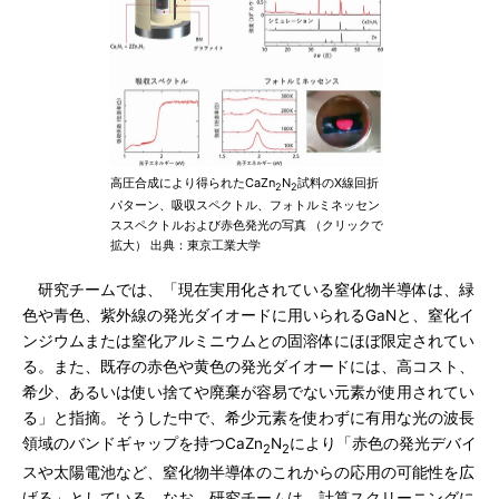
高圧合成により得られたCaZn
N
試料のX線回折
2
2
パターン、吸収スペクトル、フォトルミネッセン
ススペクトルおよび赤色発光の写真 （クリックで
拡大） 出典：東京工業大学
研究チームでは、「現在実用化されている窒化物半導体は、緑
色や青色、紫外線の発光ダイオードに用いられるGaNと、窒化イ
ンジウムまたは窒化アルミニウムとの固溶体にほぼ限定されてい
る。また、既存の赤色や黄色の発光ダイオードには、高コスト、
希少、あるいは使い捨てや廃棄が容易でない元素が使用されてい
る」と指摘。そうした中で、希少元素を使わずに有用な光の波長
領域のバンドギャップを持つCaZn
N
により「赤色の発光デバイ
2
2
スや太陽電池など、窒化物半導体のこれからの応用の可能性を広
げる」としている。なお、研究チームは、計算スクリーニングに