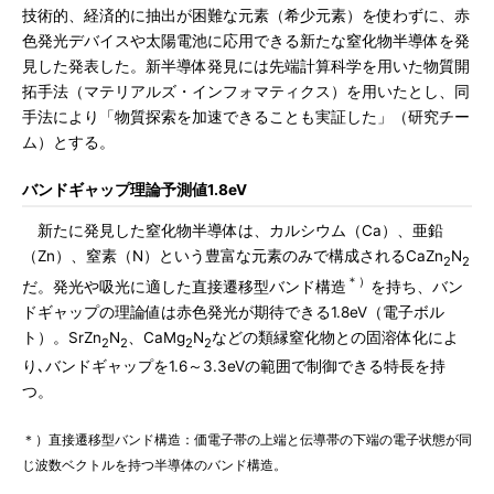
技術的、経済的に抽出が困難な元素（希少元素）を使わずに、赤
色発光デバイスや太陽電池に応用できる新たな窒化物半導体を発
見した発表した。新半導体発見には先端計算科学を用いた物質開
拓手法（マテリアルズ・インフォマティクス）を用いたとし、同
手法により「物質探索を加速できることも実証した」（研究チー
ム）とする。
バンドギャップ理論予測値1.8eV
新たに発見した窒化物半導体は、カルシウム（Ca）、亜鉛
（Zn）、窒素（N）という豊富な元素のみで構成されるCaZn
N
2
2
＊）
だ。発光や吸光に適した直接遷移型バンド構造
を持ち、バン
ドギャップの理論値は赤色発光が期待できる1.8eV（電子ボル
ト）。SrZn
N
、CaMg
N
などの類縁窒化物との固溶体化によ
2
2
2
2
り､バンドギャップを1.6～3.3eVの範囲で制御できる特長を持
つ。
＊）直接遷移型バンド構造：価電子帯の上端と伝導帯の下端の電子状態が同
じ波数ベクトルを持つ半導体のバンド構造。