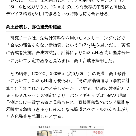
（Si）やヒ化ガリウム（GaAs）のような既存の半導体と同様な
デバイス構造が利用できるという特徴も持ち合わせる。
高圧合成し、赤色発光を確認
研究チームは、先端計算科学を用いたスクリーニングなどで
「合成の報告すらない新物質」というCaZn
N
を見いだし、実際
2
2
に合成を実施。合成方法は、計算によりCaZn
N
が高い窒素分圧
2
2
下において安定であると見込まれ、高圧合成を採用した。
その結果、1200℃、5.0GPa（約5万気圧）の高温、高圧条件
下において、CaZn
N
相が得られ、「その結晶構造は（事前に計
2
2
算で）予測されたものと等しかった」とする。拡散反射測定とフ
ォトルミネッセンス測定により、バンドギャップは1.9eVと理論
予測にほぼ一致する値に見積もられ、直接遷移型のバンド構造を
示唆する急峻（きゅうしゅん）な光吸収スペクトルの立ち上がり
と赤色発光を観測したとする。