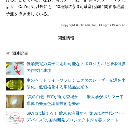
より、CaZn
N
以外にも、10種類の新3元系窒化物に関する理論
2
2
予測を導き出している。
Copyright © ITmedia, Inc. All Rights Reserved.
関連情報
関連記事
低消費電力素子に応用可能なトポロジカル絶縁体薄膜
の作製に成功
車のヘッドライトやプロジェクタのレーザー光源を小
型化、低価格化する単結晶蛍光体
“真の白色LED”が近く登場か――米大学がポリマー半
導体の発光色調整技術を発表
SiCには勝てる！ 欧米も注目する“第3の次世代パワー
デバイス”の国内開発プロジェクトが今春スタート