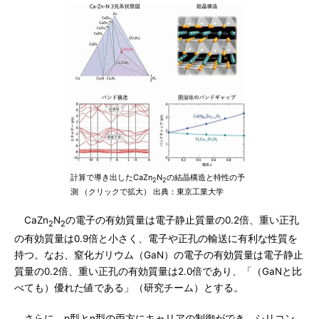
計算で導き出したCaZn
N
の結晶構造と特性の予
2
2
測 （クリックで拡大） 出典：東京工業大学
CaZn
N
の電子の有効質量は電子静止質量の0.2倍、重い正孔
2
2
の有効質量は0.9倍と小さく、電子や正孔の輸送に有利な性質を
持つ。なお、窒化ガリウム（GaN）の電子の有効質量は電子静止
質量の0.2倍、重い正孔の有効質量は2.0倍であり、「（GaNと比
べても）優れた値である」（研究チーム）とする。
さらに、p型とn型の両方にキャリアの制御ができ、シリコン