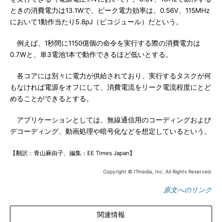
ときの消費電力は13.1Wで、ピーク電力効率は、0.56V、115MHz
において1動作当たり5.8pJ（ピコジュール）だという。
例えば、1秒間に1150億個の命令を実行する際の消費電力は
0.7Wと、単3電池1本で動作できるほど低いとする。
各コアには別々に電力が供給されており、実行するタスクが何
もなければ電源をオフにして、消費電流をリーク電流程度にとど
めることができるとする。
アプリケーションとしては、無線通信用のコーディングおよび
デコーディング、動画処理や暗号化などを想定しているという。
【翻訳：青山麻由子、編集：EE Times Japan】
Copyright © ITmedia, Inc. All Rights Reserved.
原文へのリンク
関連情報