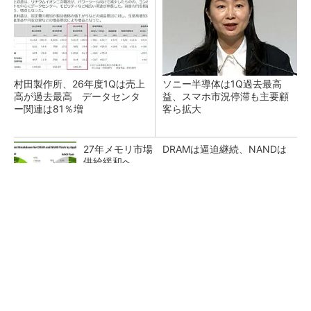
村田製作所、26年度1Qは売上
ソニー半導体は1Q過去最高
高が過去最高 データセンタ
益、スマホ市況停滞も主要顧
ー関連は81％増
客ら拡大
27年メモリ市場 DRAMは逼迫継続、NANDは
供給緩和へ
マイクロン、AI需要で広島工場増強へ起工式
1.5兆円投資
ルネサス、26年2Qは増収増益 データセンタ
ー需要強く「供給はパツパツ」