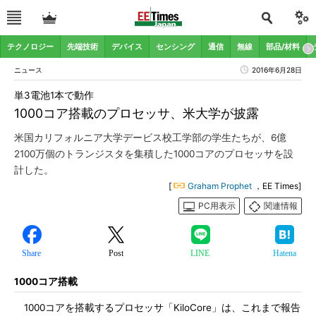
テクノロジー
先端技術
デバイス
センシング
通信
無線
部品/材料
ニュース
2016年6月28日
単3電池1本で動作
1000コア搭載のプロセッサ、米大学が披露
米国カリフォルニア大学デービス校工学部の学生たちが、6億
2100万個のトランジスタを集積した1000コアのプロセッサを設
計した。
[
Graham Prophet
，EE Times]
PC用表示
関連情報
Share
Post
LINE
Hatena
1000コア搭載
1000コアを搭載するプロセッサ「KiloCore」は、これまで報告