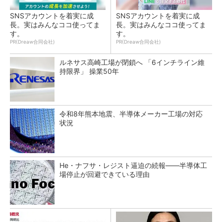
SNSアカウントを着実に成
SNSアカウントを着実に成
長。実はみんなココ使ってま
長。実はみんなココ使ってま
す。
す。
PR(Dreaw合同会社)
PR(Dreaw合同会社)
ルネサス高崎工場が閉鎖へ 「6インチライン維
持限界」 操業50年
令和8年熊本地震、半導体メーカー工場の対応
状況
He・ナフサ・レジスト逼迫の続報――半導体工
場停止が回避できている理由