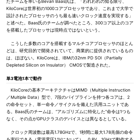
たチームを率いるBevan Baas氏は、「われわれの知る限り、
KiloCoreは世界初の1000コアプロセッサであり、これまで大学で
設計されたプロセッサのうち最も速いクロック速度を実現する」
と述べた。Baas氏のチームが調べたところ、300コア以上のコア
を搭載したプロセッサは現時点ではないという。
こうした多数のコアを搭載するマルチコアプロセッサのほとん
どは、研究目的で開発されていて、商業的に提供されているもの
は、ほぼない。KiloCoreは、IBMの32nm PD SOI（Partially
Depleted Silicon on Insulator） CMOSで製造された。
単3電池1本で動作
KiloCoreの基本アーキテクチャはMIMD（Multiple Instruction
／Multiple Data）型で、7段のパイプラインを持つ各コアは、2
の命令セット、単一命令／サイクルを備えた汎用ユニットであ
る。Baas氏のチームは、“アルゴリズムに特化した”命令は1つも
なく、その点がGPUクラスのデバイスとは異なるとしている。
クロック周波数は最高1.78GHzで、1秒間に最大1.78兆個の命令
を実行できる（電源電圧1.1Vにおいて）。0.8V、1GHzで動作する