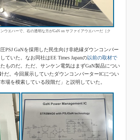
リコンウエハーで、右の透明な方がGaN on サファイアウエハーだ［ク
圧PSJ GaNを採用した民生向け非絶縁ダウンコンバー
た。なお同社はEE Times Japanの
以前の取材で
たものだ。ただ、サンケン電気はまずGaN製品につい
方針だ。今回展示していたダウンコンバーターICについ
る市場を模索している段階だ」と説明していた。