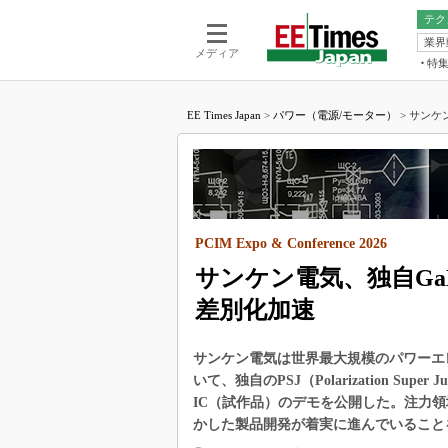
テク
業界
電池／エネル
ア
メディア
特
メ
福田昭の
LS
EE Times Japan
>
パワー（電源/モーター）
>
サンケン
福田昭の
マ
湯之上隆
FP
大山聡の
大原雄介
ック
PCIM Expo & Conference 2026
リタイア
学漂流記
サンケン電気、独自Ga
世界を「
差別化加速
踊るバズワ
Buzzwo
サンケン電気は世界最大規模のパワーエレクトロニ
この10
いて、独自のPSJ（Polarization S
で起こる
IC（試作品）のデモを公開した。注力
かした製品開発が着実に進んでいること
製品分解