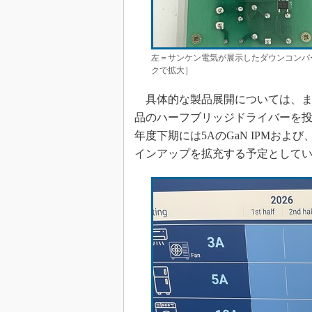
左＝サンケン電気が展示したダウンコンバー
クで拡大］
具体的な製品展開については、まず
品のハーフブリッジドライバーを投入
年度下期には5AのGaN IPMおよび
インアップを拡充する予定として