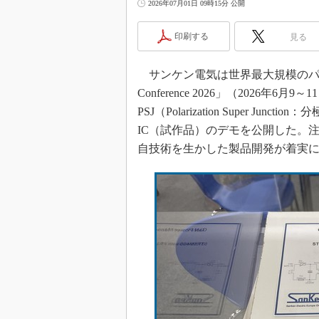
2026年07月01日 09時15分 公開
光伝送技
“異端児
印刷する
見る
改革、執
イノベー
サンケン電気は世界最大規模のパワー
JASA発
Conference 2026」（2026
IHSア
PSJ（Polarization Super 
「英語に
IC（試作品）のデモを公開した。
ための新
自技術を生かした製品開発が着実