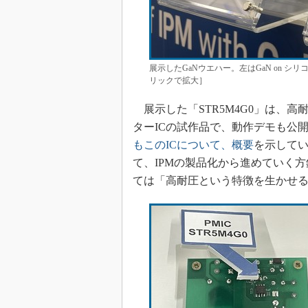
展示したGaNウエハー。左はGaN on シ
リックで拡大］
展示した「STR5M4G0」は、高耐
ターICの試作品で、動作デモも公開してい
もこのICについて、概要
を示してい
て、IPMの製品化から進めていく
ては「高耐圧という特徴を生かせ