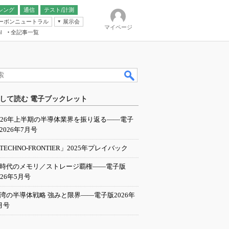
シング
通信
テスト/計測
ーボンニュートラル
展示会
マイページ
全記事一覧
l
ンピューティング
して読む 電子ブックレット
IER
026年上半期の半導体業界を振り返る――電子
2026年7月号
TECHNO-FRONTIER」2025年プレイバック
I時代のメモリ／ストレージ覇権――電子版
026年5月号
湾の半導体戦略 強みと限界――電子版2026年
月号