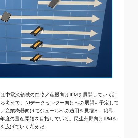
］
には中電流領域の白物／産機向けIPMを展開していく計
る考えで、AIデータセンター向けへの展開も予定して
車／産業機器向けモジュールへの適用を見据え、縦型
30年度の量産開始を目指している。民生分野向けIPMを
開を広げていく考えだ。