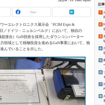
[
永山準
，
EE Times Japan
]
術を知る
記事
エンジニア”が仕掛けた社内
Share
念の180日
ションは日本を救うのか
エレクトロニクス展示会「PCIM Expo &
IoT通信
年6月9～11日／ドイツ・ニュルンベルク）において、独自の
ナリスト「未来展望」
Junction：分極超接合）GaN技術を採用したダウンコンバーター
愛されないエンジニア」の
注力領域として積極投資を進めるGaN事業において、独
行動論
に進んでいることを示した。