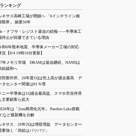
ランキング
ルネサス高崎工場が閉鎖へ 「6インチライン維
持限界」 操業50年
He・ナフサ・レジスト逼迫の続報――半導体工
場停止が回避できている理由
令和8年熊本地震、半導体メーカー工場の対応
状況【8/4 19時10分更新】
27年メモリ市場 DRAMは逼迫継続、NANDは
供給緩和へ
村田製作所、26年度1Qは売上高が過去最高 デ
ータセンター関連は81％増
ソニー半導体は1Q過去最高益、スマホ市況停滞
も主要顧客ら拡大
2026年は「2nm商用化元年」 Panther Lake搭載
PCなど最新機を分解
ルネサス、26年2Qは増収増益 データセンター
需要強く「供給はパツパツ」