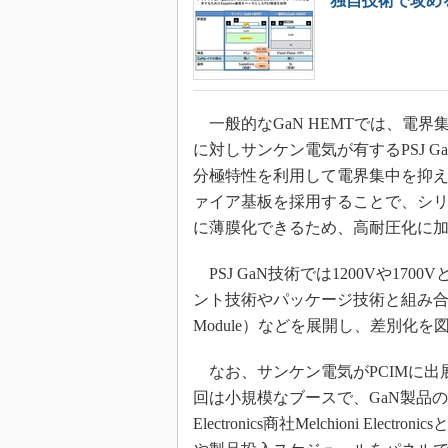
独自技術で攻め
一般的なGaN HEMTでは、電
に対しサンケン電気が有するPSJ G
分極特性を利用して電界集中を抑
ァイア基板を採用することで、シリ
に薄膜化できるため、高耐圧化に
PSJ GaN技術では1200Vや1
ント技術やパッケージ技術と組み合わせた、
Module）などを展開し、差別化
なお、サンケン電気がPCIMに出展
回は小規模なブースで、GaN製品
Electronics商社Melchioni E