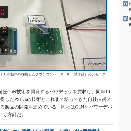
ction：分極超接合）GaN技術を採用したダウンコンバーターIC（試作品）のデモ［ク
耐圧GaN技術を開発するパウデックを買収し、同年10
したPSJ GaN技術とこれまで培ってきた自社技術／
る製品の開発を進めている。同社はGaNをパワーデバ
いく方針だ。