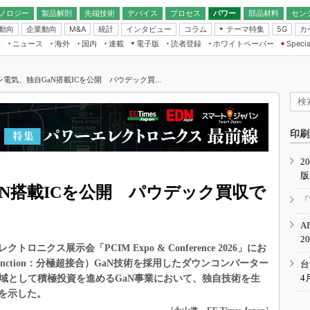
ノロジー
製品解剖
先端技術
デバイス
プロセス
パワー
部品材料
セン
動向
企業動向
統計
インタビュー
コラム
テーマ特集
カ
M&A
5G
ギー
ナログ
無線
集
ニュース
海外
国内
連載
電子版
読者登録
ホワイトペーパー
Specia
フィジカルAI
IoT・エッジコ
モリ
EXPO
Microchip情報
ストレージ通信
EE Times Japan×EDN Japan統合電
エッジAI
子版
I
SEMICON Japan
電気、独自GaN搭載ICを公開 パウデック買...
デバイス通信
パワーエレクトロニクス
電子ブックレット
イコン
CEATEC
のナノフォーカス
半導体後工程
GA
EdgeTech＋
業界スコープ
読者調査（EE Times Research）
印刷
TECHNO-FRONT
のエレ・組み込みプレイバ
カーボンニュートラル
2
人とくるま展
版
IoT
直前エンジニアの社会人大
N搭載ICを公開 パウデック買収で
電源設計（EDN Japan）
「
数字」で回してみよう
エレクトロニクス入門（EDN
A
Japan）
ード ～Behind the
2
rd
クス展示会「PCIM Expo & Conference 2026」にお
年で起こったこと、次の10年
uper Junction：分極超接合）GaN技術を採用したダウンコンバーター
台
こと
4
領域として積極投資を進めるGaN事業において、独自技術を生
を示した。
で探るアジアの新トレンド