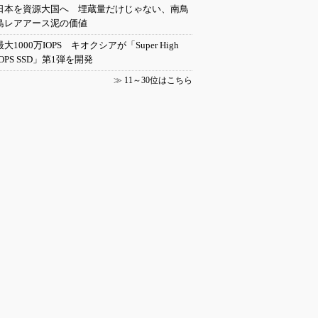
日本を資源大国へ 埋蔵量だけじゃない、南鳥
島レアアース泥の価値
最大1000万IOPS キオクシアが「Super High
IOPS SSD」第1弾を開発
≫
11～30位はこちら