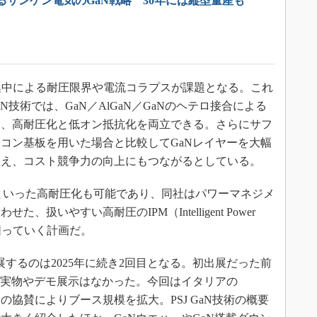
るサンケン電気のGaN戦略 30年には縦型量産も
界集中による耐圧限界や電流コラプスが課題となる。これ
aN技術では、GaN／AlGaN／GaNのヘテロ接合による
え、高耐圧化と低オン抵抗化を両立できる。さらにサフ
コン基板を用いた場合と比較してGaNレイヤーを大幅
加え、コスト競争力の向上にもつながるとしている。
700Vといった高耐圧化も可能であり、同社はパワーマネジメ
扱いやすい高耐圧のIPM（Intelligent Power
を図っていく計画だ。
するのは2025年に続き2回目となる。初出展だった前
の実物やデモ展示はなかった。今回はイタリアの
lectronicsとの協賛によりブース規模を拡大。PSJ GaN技術の概要