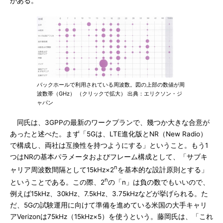
がある。
バックホールで利用されている周波数。図の上部の数値が周
波数帯（GHz） （クリックで拡大） 出典：エリクソン・ジ
ャパン
同氏は、3GPPの最新のワークプランで、幾つか大きな合意が
あったと述べた。まず「5Gは、LTE進化版とNR（New Radio）
で構成し、両社は互換性を持つようにする」ということ。もう1
つはNRの基本パラメータおよびフレーム構成として、「サブキ
n
ャリア周波数間隔として15kHz×2
を基本的な設計原則とする」
n
ということである。この際、2
の「n」は負の数でもいいので、
例えば15kHz、30kHz、7.5kHz、3.75kHzなどが挙げられる。た
だ、5Gの試験運用に向けて準備を進めている米国の大手キャリ
アVerizonは75kHz（15kHz×5）を使うという。藤岡氏は、「これ