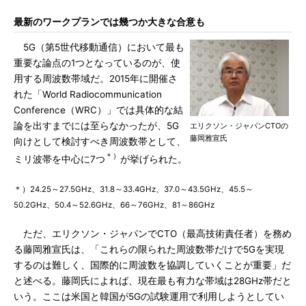
最新のワークプランでは幾つか大きな合意も
5G（第5世代移動通信）において最も
重要な論点の1つとなっているのが、使
用する周波数帯域だ。2015年に開催さ
れた「World Radiocommunication
Conference（WRC）」では具体的な結
論を出すまでには至らなかったが、5G
エリクソン・ジャパンCTOの
藤岡雅宣氏
向けとして検討すべき周波数帯として、
＊）
ミリ波帯を中心に7つ
が挙げられた。
＊）24.25～27.5GHz、31.8～33.4GHz、37.0～43.5GHz、45.5～
50.2GHz、50.4～52.6GHz、66～76GHz、81～86GHz
ただ、エリクソン・ジャパンでCTO（最高技術責任者）を務め
る藤岡雅宣氏は、「これらの限られた周波数帯だけで5Gを実現
するのは難しく、国際的に周波数を協調していくことが重要」だ
と述べる。藤岡氏によれば、現在最も有力な帯域は28GHz帯だと
いう。ここは米国と韓国が5Gの試験運用で利用しようとしてい