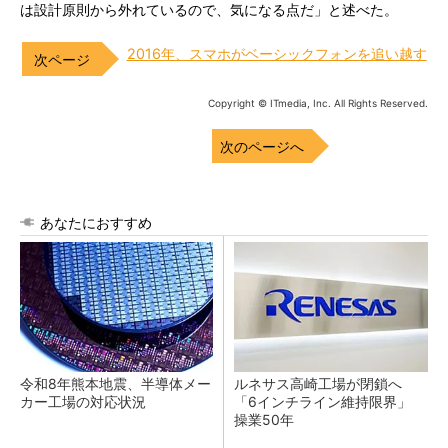
は設計原則から外れているので、気になる点だ」と述べた。
2016年、スマホがベーシックフォンを追い越す
Copyright © ITmedia, Inc. All Rights Reserved.
次のページへ
あなたにおすすめ
令和8年熊本地震、半導体メー
ルネサス高崎工場が閉鎖へ
カー工場の対応状況
「6インチライン維持限界」
操業50年