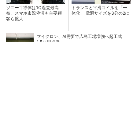
ソニー半導体は1Q過去最高
トランスと平滑コイルを「一
益、スマホ市況停滞も主要顧
体化」 電源サイズを3分の2に
客ら拡大
マイクロン、AI需要で広島工場増強へ起工式
1.5兆円投資
He・ナフサ・レジスト逼迫の続報――半導体工
場停止が回避できている理由
中国最大のDRAMメーカーCXMTがIPOへ 増
産とHBM開発で存在感