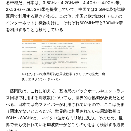
る帯域だ。日本は、3.6GHz～4.2GHz帯、4.4GHz～4.9GHz帯、
27.5GHz～29.5GHz帯を提案していて、中国では3.5GHz帯を試験
運用で利用する動きがある。この他、米国と欧州はIoT（モノの
インターネット）機器向けに、それぞれ600MHz帯と700MHz帯
を利用することも検討している。
4Gまたは5Gで利用可能な周波数帯（クリックで拡大） 出
典：エリクソン・ジャパン
藤岡氏は、これに加えて、基地局のバックホールやエントラン
ス回線で利用する周波数についても、世界的な協調が必要だと述
べる。日本では光ファイバーが利用されているので、ここはあま
り関連がないところだが、世界的に利用されている周波数帯は
6GHz～80GHzと、マイクロ波からミリ波に及ぶ。そのため、世
界で最も使われている周波数帯がどこなのかをよく検討する必要