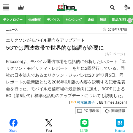
テクノロジー
先端技術
デバイス
センシング
通信
無線
部品/材料
ニュース
2016年7月7日
エリクソンがモバイル動向をアップデート
5Gでは周波数帯で世界的な協調が必要に
（1/2 ページ）
Ericssonは、モバイル通信市場を包括的に分析したレポート「エ
リクソン・モビリティ・レポート」を年に2回発行している。同
社の日本法人であるエリクソン・ジャパンは2016年7月5日、同
レポートの最新版となる2016年6月版の内容を説明する記者発表
会を行った。モバイル通信市場の最新動向に加え、3GPPによる
5G（第5世代）標準化活動のアップデートについても説明した。
[
村尾麻悠子
，EE Times Japan]
PC用表示
関連情報
Share
Post
LINE
Hatena