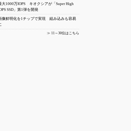
最大1000万IOPS キオクシアが「Super High
IOPS SSD」第1弾を開発
画像鮮明化を1チップで実現 組み込みも容易
に
≫
11～30位はこちら