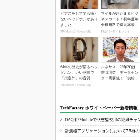
ピアスをしてても痛く
マイルが超たまるビジ
ないヘッドホンがあり
ネスカード！初年度年
ました
会費無料で還元率最大
1.125%
PR(Marshall Group AB)
PR(クレディセゾン)
64年の歴史が宿るヘッ
ルネサス、26年2Qは
ドホン、いい意味で
増収増益 データセン
「想定外」の音質
ター需要強く「供給は
パツパツ」
PR(Marshall Group AB)
TechFactory ホワイトペーパー新着情報
DAQ用?Moduleで状態監視用の絶縁
計測器アプリケーションにおいて7.5桁