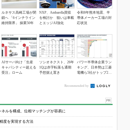
ルネサス高崎工場が閉
NXP、Ambarella買収
令和8年熊本地震、半
鎖へ 「6インチライン
を検討か 狙いは車載
導体メーカー工場の対
維持限界」 操業50年
とエッジAI強化
応状況
AIサーバ向け「生産
ソシオネクスト、26年
パワー半導体企業ラン
キャパシティー超える
1Qは赤字転落も通期
キング、日本勢は三菱
受注」ローム
予想据え置き
電機ら5社がトップ20
入り
Recommended by
PR
チャンネルを構成、位相マッチングが容易に
の精度を実現する方法