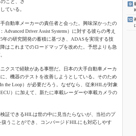
ちろんのこと、さ
としている。
手自動車メーカーの責任者と会った。興味深かったの
ced Driver Assist Systems）に対する彼らの考え
5年の研究開発の蓄積に基づき、ADASを実現する技
以降はこれまでのロードマップを改めた。予想よりも急
だ。
ニクスで経験がある事態だ。日本の大手自動車メーカ
めに、機器のテストを改善しようとしている。そのため
 In the Loop）が必要だろう。なぜなら、従来HILが対象
ECU）に加えて、新たに車載レーダーや車載カメラの
証できるHILは世の中に見当たらないが、当社のプ
を扱うことができ、コンバージドHILにも対応しやす