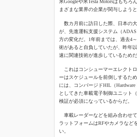
米Googleや米Tesla Motorsはも
まざまな業界の企業が関与しよう
数カ月前に訪日した際、日本の大
が、先進運転支援システム（ADAS：Advan
方の変化だ。1年前までは、過去4～
術があると自負していたが、昨年
速に関連技術が進歩しているため
これはコンシューマーエレクトロ
ーはスケジュールを前倒しするた
には、コンバージドHIL（Hardware
としてきた車載電子制御ユニット（
検証が必須になっているからだ。
車載レーダーなどを組み合わせて検
ラットフォームはRFやカメラなど
い。