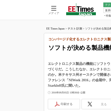
テク
業界
電池／エネル
ア
メディア
特
メ
福田昭の
LS
EE Times Japan
>
テスト/計測
>
ソフトが決める製品機
福田昭の
マ
湯之上隆
コンバージド化するエレクトロニクス製
FP
大山聡の
ソフトが決める製品機
大原雄介
ック
リタイア
エレクトロニクス製品の機能にソフトウ
学漂流記
づくりだ。こうしたなか、エレクトロニ
のか。米テキサス州オースチンで開催さ
世界を「
ファレンス「NIWeek 2016」の会期
踊るバズワ
Starkloff氏に聞いた。
Buzzwo
2016年09月05日 15時30分 公開
この10
で起こる
印刷する
見る
製品分解