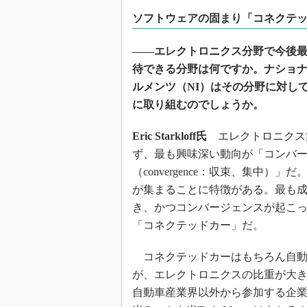
光伝送技
ソフトウェアの固まり「コネクテ
“異端児
改革、執
――エレクトロニクス分野で今後
イノベー
待できる分野は何ですか。ナショ
JASA発
ルメンツ（NI）はその分野に対し
IHSア
に取り組むのでしょうか。
「英語に
ための新
Eric Starkloff氏
エレクトロニクス
ず、最も興味深い動向が「コンバ
（convergence：収束、集中）」
が集まることに特徴がある。最も
き、かつコンバージェンスが起こ
「コネクテッドカー」だ。
コネクテッドカーはもちろん自動
が、エレクトロニクスの比重が大
自動車産業界以外から参加する企