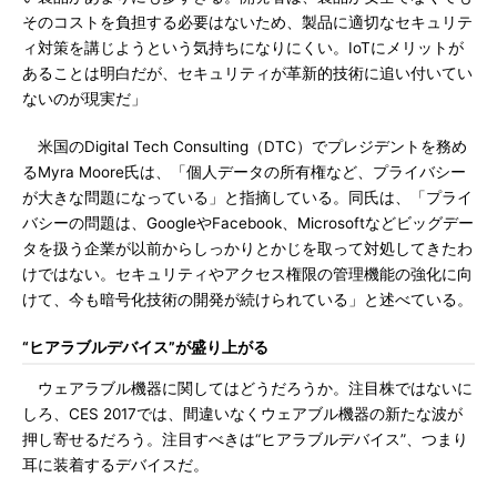
そのコストを負担する必要はないため、製品に適切なセキュリテ
ィ対策を講じようという気持ちになりにくい。IoTにメリットが
あることは明白だが、セキュリティが革新的技術に追い付いてい
ないのが現実だ」
米国のDigital Tech Consulting（DTC）でプレジデントを務め
るMyra Moore氏は、「個人データの所有権など、プライバシー
が大きな問題になっている」と指摘している。同氏は、「プライ
バシーの問題は、GoogleやFacebook、Microsoftなどビッグデー
タを扱う企業が以前からしっかりとかじを取って対処してきたわ
けではない。セキュリティやアクセス権限の管理機能の強化に向
けて、今も暗号化技術の開発が続けられている」と述べている。
“ヒアラブルデバイス”が盛り上がる
ウェアラブル機器に関してはどうだろうか。注目株ではないに
しろ、CES 2017では、間違いなくウェアブル機器の新たな波が
押し寄せるだろう。注目すべきは“ヒアラブルデバイス”、つまり
耳に装着するデバイスだ。