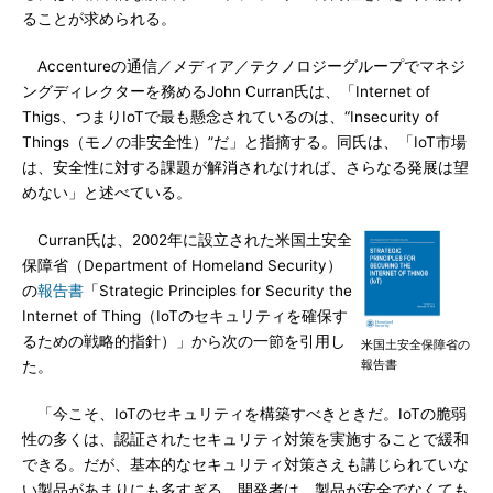
ることが求められる。
Accentureの通信／メディア／テクノロジーグループでマネジ
ングディレクターを務めるJohn Curran氏は、「Internet of
Thigs、つまりIoTで最も懸念されているのは、“Insecurity of
Things（モノの非安全性）”だ」と指摘する。同氏は、「IoT市場
は、安全性に対する課題が解消されなければ、さらなる発展は望
めない」と述べている。
Curran氏は、2002年に設立された米国土安全
保障省（Department of Homeland Security）
の
報告書
「Strategic Principles for Security the
Internet of Thing（IoTのセキュリティを確保す
るための戦略的指針）」から次の一節を引用し
米国土安全保障省の
報告書
た。
「今こそ、IoTのセキュリティを構築すべきときだ。IoTの脆弱
性の多くは、認証されたセキュリティ対策を実施することで緩和
できる。だが、基本的なセキュリティ対策さえも講じられていな
い製品があまりにも多すぎる。開発者は、製品が安全でなくても