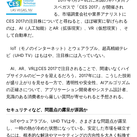
2017年1月5～8日に米国のネバダ州ラ
スベガスで「CES 2017」が開催され
る。市場調査会社や業界アナリストに
CES 2017の注目株についてと尋ねると、ほぼ確実に挙げられる
のは、AI（人工知能）とAR（拡張現実）、VR（仮想現実）、そ
して自動車だ。
IoT（モノのインターネット）とウェアラブル、超高精細テレ
ビ（UHD TV）はもはや、注目株には入っていない。
AI、AR、VRはCES 2017で注目されることで、間違いなくハイ
プサイクルのピークを迎えるだろう。2017年には、こうした技術
が盛り上がりを見せる一方で、透明性や安全性、AIアルゴリズム
の正確さについて、アプリケーション開発者やシステム設計者、
見識のある消費者から厳しい質問が寄せられると予想される。
セキュリティなど、問題点の露呈が原因か
IoTやウェアラブル、UHD TVは今、さまざまな問題点が露呈
し、一時の熱が冷めた状態になっている。安定した市場を確立す
るには、根本的な解決やマーケティングの方向性を大きく転換す