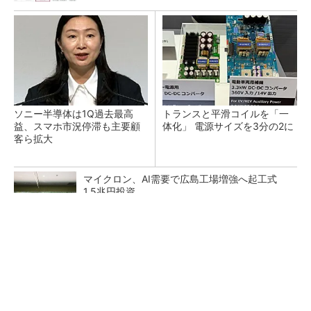
ソニー半導体は1Q過去最高
トランスと平滑コイルを「一
益、スマホ市況停滞も主要顧
体化」 電源サイズを3分の2に
客ら拡大
マイクロン、AI需要で広島工場増強へ起工式
1.5兆円投資
He・ナフサ・レジスト逼迫の続報――半導体工
場停止が回避できている理由