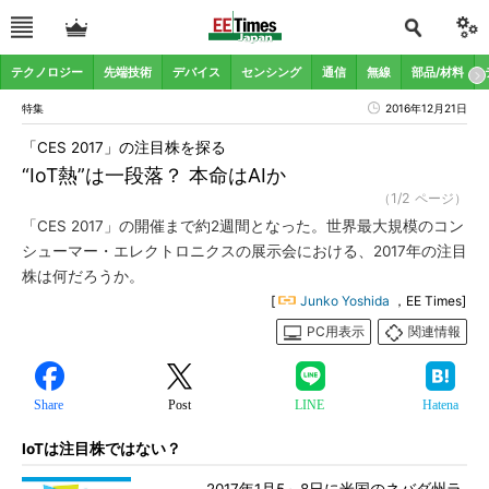
テクノロジー
先端技術
デバイス
センシング
通信
無線
部品/材料
特集
2016年12月21日
「CES 2017」の注目株を探る
“IoT熱”は一段落？ 本命はAIか
（1/2 ページ）
「CES 2017」の開催まで約2週間となった。世界最大規模のコン
シューマー・エレクトロニクスの展示会における、2017年の注目
株は何だろうか。
[
Junko Yoshida
，EE Times]
PC用表示
関連情報
Share
Post
LINE
Hatena
IoTは注目株ではない？