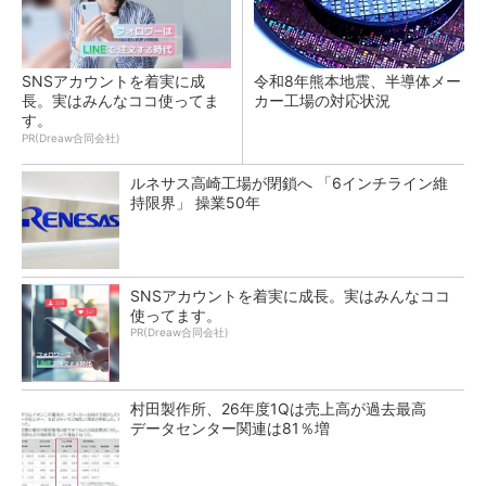
SNSアカウントを着実に成
令和8年熊本地震、半導体メー
長。実はみんなココ使ってま
カー工場の対応状況
す。
PR(Dreaw合同会社)
ルネサス高崎工場が閉鎖へ 「6インチライン維
持限界」 操業50年
SNSアカウントを着実に成長。実はみんなココ
使ってます。
PR(Dreaw合同会社)
村田製作所、26年度1Qは売上高が過去最高
データセンター関連は81％増