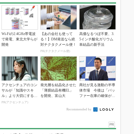
Wi-Fiの2.4GHz帯電波
【あの会社も使って
高価なるつぼ不要、3.
で発電、東北大学らが
る！】DM発送なら絶
5インチ酸化ガリウム
開発
対チクタクメール便！
単結晶の新手法
PR(チクタクメール便)
アクセンチュアのコン
発光層を結晶化させた
商社が見る激動の半導
サルが「知識やスキ
「薄膜結晶有機EL」
体市場 今後は「バッ
ル」より大切にする視
を開発、富山大
ファー在庫の確保が重
点
要に」
PR(アクセンチュア)
Recommended by
PR