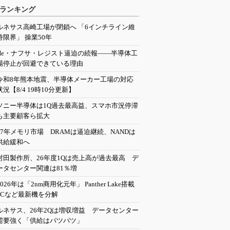
ランキング
ルネサス高崎工場が閉鎖へ 「6インチライン維
持限界」 操業50年
He・ナフサ・レジスト逼迫の続報――半導体工
場停止が回避できている理由
令和8年熊本地震、半導体メーカー工場の対応
状況【8/4 19時10分更新】
ソニー半導体は1Q過去最高益、スマホ市況停滞
も主要顧客ら拡大
27年メモリ市場 DRAMは逼迫継続、NANDは
供給緩和へ
村田製作所、26年度1Qは売上高が過去最高 デ
ータセンター関連は81％増
2026年は「2nm商用化元年」 Panther Lake搭載
PCなど最新機を分解
ルネサス、26年2Qは増収増益 データセンター
需要強く「供給はパツパツ」