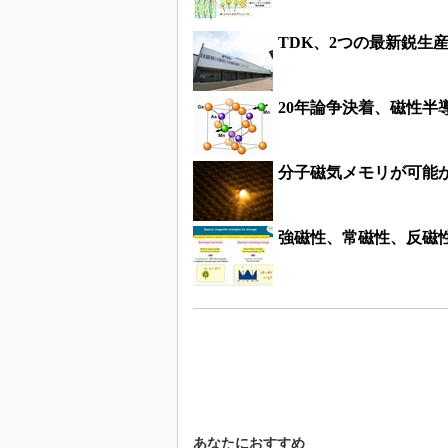
TDK、2つの最新鋭生
20年論争決着、磁性半
分子磁気メモリが可能
強磁性、常磁性、反磁
あなたにおすすめ