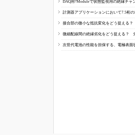
DAQ用?Moduleで状態監視用の絶縁
計測器アプリケーションにおいて7.5桁
接合部の微小な抵抗変化をどう捉える？
微細配線間の絶縁劣化をどう捉える？ 
次世代電池の性能を担保する、電極表面