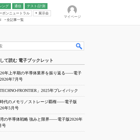
シング
通信
テスト/計測
ーボンニュートラル
展示会
マイページ
全記事一覧
l
ンピューティング
して読む 電子ブックレット
IER
026年上半期の半導体業界を振り返る――電子
2026年7月号
TECHNO-FRONTIER」2025年プレイバック
I時代のメモリ／ストレージ覇権――電子版
026年5月号
湾の半導体戦略 強みと限界――電子版2026年
月号