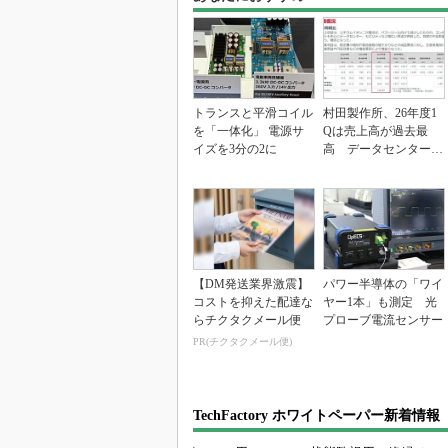
トランスと平滑コイル
村田製作所、26年度1
を「一体化」 電源サ
Qは売上高が過去最
イズを3分の2に
高 データセンター関
連は81％増
【DM発送業界激震】
パワー半導体の「ワイ
コストを抑えた配達な
ヤー1本」も測定 光
らチクタクメール便
プローブ電流センサー
PR(チクタクメール便)
TechFactory ホワイトペーパー新着情報