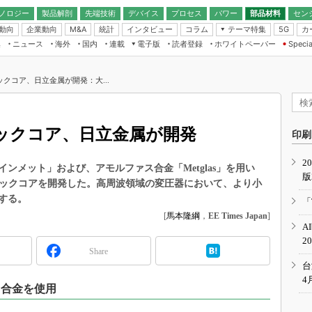
ノロジー
製品解剖
先端技術
デバイス
プロセス
パワー
部品材料
セン
動向
企業動向
統計
インタビュー
コラム
テーマ特集
カ
M&A
5G
ギー
ナログ
無線
集
ニュース
海外
国内
連載
電子版
読者登録
ホワイトペーパー
Specia
フィジカルAI
IoT・エッジコ
モリ
EXPO
Microchip情報
ストレージ通信
EE Times Japan×EDN Japan統合電
エッジAI
子版
I
SEMICON Japan
クコア、日立金属が開発：大...
デバイス通信
パワーエレクトロニクス
電子ブックレット
イコン
CEATEC
のナノフォーカス
半導体後工程
GA
EdgeTech＋
業界スコープ
ックコア、日立金属が開発
読者調査（EE Times Research）
印刷
TECHNO-FRONT
のエレ・組み込みプレイバ
カーボンニュートラル
2
人とくるま展
ンメット」および、アモルファス合金「Metglas」を用い
版
IoT
直前エンジニアの社会人大
ブロックコアを開発した。高周波領域の変圧器において、より小
電源設計（EDN Japan）
する。
「
数字」で回してみよう
[
馬本隆綱
，
EE Times Japan
]
エレクトロニクス入門（EDN
A
Japan）
ード ～Behind the
2
rd
Share
年で起こったこと、次の10年
台
こと
4
ス合金を使用
で探るアジアの新トレンド