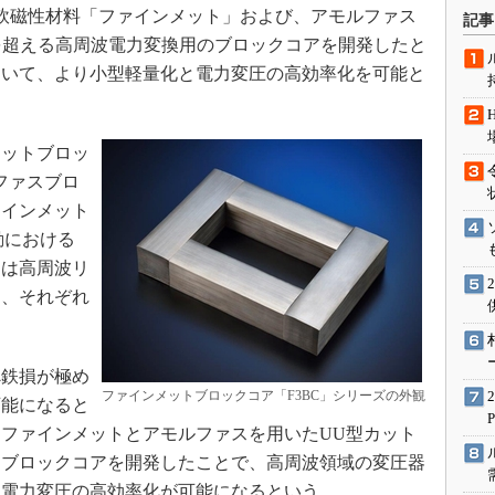
術を知る
晶軟磁性材料「ファインメット」および、アモルファス
記事
エンジニア”が仕掛けた社内
0kWを超える高周波電力変換用のブロックコアを開発したと
念の180日
おいて、より小型軽量化と電力変圧の高効率化を可能と
ションは日本を救うのか
IoT通信
ットブロッ
ナリスト「未来展望」
ファスブロ
愛されないエンジニア」の
ァインメット
行動論
動における
スは高周波リ
に、それぞれ
鉄損が極め
ファインメットブロックコア「F3BC」シリーズの外観
可能になると
ファインメットとアモルファスを用いたUU型カット
、ブロックコアを開発したことで、高周波領域の変圧器
、電力変圧の高効率化が可能になるという。