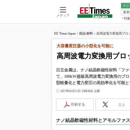
テク
業界
電池／エネル
ア
メディア
特
メ
福田昭の
LS
EE Times Japan
>
部品/材料
>
高周波電力変換用ブロッ
福田昭の
マ
湯之上隆
大容量変圧器の小型化を可能に
FP
大山聡の
高周波電力変換用ブロ
大原雄介
ック
日立金属は、ナノ結晶軟磁性材料「ファイ
リタイア
て、100kW超級高周波電力変換用の
学漂流記
型軽量化と電力変圧の高効率化を可能と
世界を「
2017年01月11日 15時30分 公開
踊るバズワ
Buzzwo
印刷する
見る
この10
で起こる
ナノ結晶軟磁性材料とアモルファ
製品分解