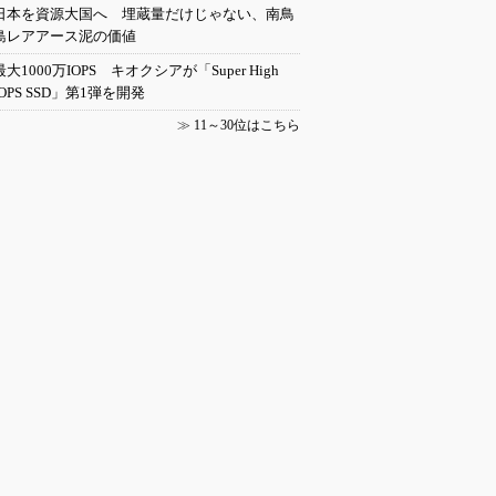
日本を資源大国へ 埋蔵量だけじゃない、南鳥
島レアアース泥の価値
最大1000万IOPS キオクシアが「Super High
IOPS SSD」第1弾を開発
≫
11～30位はこちら