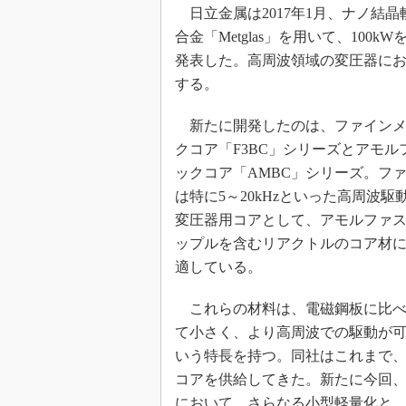
光伝送技
日立金属は2017年1月、ナノ結
“異端児
合金「Metglas」を用いて、10
改革、執
発表した。高周波領域の変圧器に
イノベー
する。
JASA発
新たに開発したのは、ファインメ
IHSア
クコア「F3BC」シリーズとアモル
「英語に
ックコア「AMBC」シリーズ。フ
ための新
は特に5～20kHzといった高周波駆
変圧器用コアとして、アモルファ
ップルを含むリアクトルのコア材
適している。
これらの材料は、電磁鋼板に比べ
て小さく、より高周波での駆動が
いう特長を持つ。同社はこれまで、
コアを供給してきた。新たに今回
において、さらなる小型軽量化と