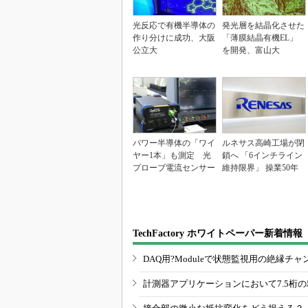
光反応で有機半導体の
発光層を結晶化させた
作り分けに成功、大阪
「薄膜結晶有機EL」
公立大
を開発、富山大
パワー半導体の「ワイ
ルネサス高崎工場が閉
ヤー1本」も測定 光
鎖へ 「6インチライン
プローブ電流センサー
維持限界」 操業50年
TechFactory ホワイトペーパー新着情報
DAQ用?Moduleで状態監視用の絶縁
計測器アプリケーションにおいて7.5桁