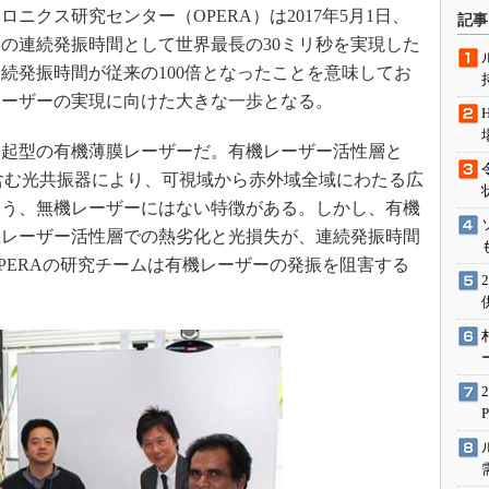
術を知る
クス研究センター（OPERA）は2017年5月1日、
記事
エンジニア”が仕掛けた社内
の連続発振時間として世界最長の30ミリ秒を実現した
念の180日
続発振時間が従来の100倍となったことを意味してお
ションは日本を救うのか
レーザーの実現に向けた大きな一歩となる。
IoT通信
起型の有機薄膜レーザーだ。有機レーザー活性層と
ナリスト「未来展望」
ack）構造を含む光共振器により、可視域から赤外域全域にわたる広
愛されないエンジニア」の
いう、無機レーザーにはない特徴がある。しかし、有機
行動論
機レーザー活性層での熱劣化と光損失が、連続発振時間
PERAの研究チームは有機レーザーの発振を阻害する