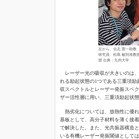
左から、合志 憲一助教、Jean-C
研究員、松島 敏則准教授、安達
授 出典：九州大学
レーザー光の吸収が大きいのは、
れる励起状態の1つである三重項励
収スペクトルとレーザー発振スペ
ザー活性層に用い、三重項励起状
熱劣化については、放熱性に優れ
基板として、高分子材料を薄く接
で解決した。また、光共振器構造と
いる有機レーザー発振閾値として