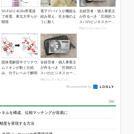
Wi-Fiの2.4GHz帯電波
電子デバイスが機能を
全経営者・個人事業主
で発電、東北大学らが
組み替え、生き物のよ
が作るべき「圧倒的コ
開発
うに動く
スパのビジネスカー
ド」
PR(クレディセゾン)
固体電解質中でリチウ
全経営者・個人事業主
ムイオンが動く仕組
が作るべき「圧倒的コ
み、分子レベルで解明
スパのビジネスカー
ド」
PR(クレディセゾン)
Recommended by
PR
チャンネルを構成、位相マッチングが容易に
の精度を実現する方法