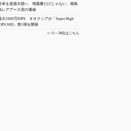
日本を資源大国へ 埋蔵量だけじゃない、南鳥
島レアアース泥の価値
最大1000万IOPS キオクシアが「Super High
IOPS SSD」第1弾を開発
≫
11～30位はこちら