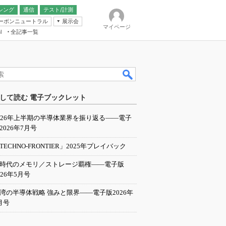
シング
通信
テスト/計測
ーボンニュートラル
展示会
マイページ
全記事一覧
l
ンピューティング
して読む 電子ブックレット
IER
026年上半期の半導体業界を振り返る――電子
2026年7月号
TECHNO-FRONTIER」2025年プレイバック
I時代のメモリ／ストレージ覇権――電子版
026年5月号
湾の半導体戦略 強みと限界――電子版2026年
月号