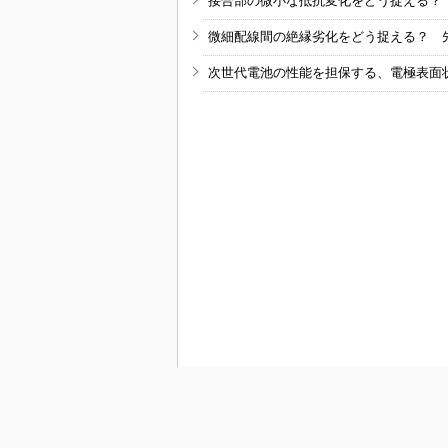
接合部の微小な抵抗変化をどう捉える？
微細配線間の絶縁劣化をどう捉える？ 
次世代電池の性能を担保する、電極表面