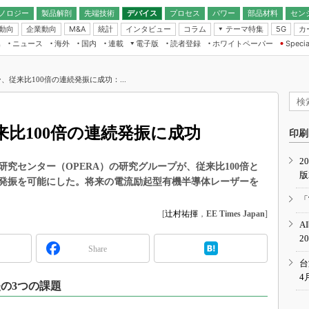
ノロジー
製品解剖
先端技術
デバイス
プロセス
パワー
部品材料
セン
動向
企業動向
統計
インタビュー
コラム
テーマ特集
カ
M&A
5G
ギー
ナログ
無線
集
ニュース
海外
国内
連載
電子版
読者登録
ホワイトペーパー
Specia
フィジカルAI
IoT・エッジコ
モリ
EXPO
Microchip情報
ストレージ通信
EE Times Japan×EDN Japan統合電
エッジAI
子版
I
SEMICON Japan
、従来比100倍の連続発振に成功：...
デバイス通信
パワーエレクトロニクス
電子ブックレット
イコン
CEATEC
のナノフォーカス
半導体後工程
GA
EdgeTech＋
業界スコープ
比100倍の連続発振に成功
読者調査（EE Times Research）
印刷
TECHNO-FRONT
のエレ・組み込みプレイバ
カーボンニュートラル
2
人とくるま展
究センター（OPERA）の研究グループが、従来比100倍と
版
IoT
直前エンジニアの社会人大
続発振を可能にした。将来の電流励起型有機半導体レーザーを
電源設計（EDN Japan）
「
数字」で回してみよう
[
辻村祐揮
，
EE Times Japan
]
エレクトロニクス入門（EDN
A
Japan）
ード ～Behind the
2
rd
Share
年で起こったこと、次の10年
台
こと
4
の3つの課題
で探るアジアの新トレンド