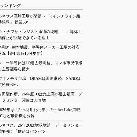
ランキング
ルネサス高崎工場が閉鎖へ 「6インチライン維
持限界」 操業50年
He・ナフサ・レジスト逼迫の続報――半導体工
場停止が回避できている理由
令和8年熊本地震、半導体メーカー工場の対応
状況【8/4 19時10分更新】
ソニー半導体は1Q過去最高益、スマホ市況停滞
も主要顧客ら拡大
27年メモリ市場 DRAMは逼迫継続、NANDは
供給緩和へ
村田製作所、26年度1Qは売上高が過去最高 デ
ータセンター関連は81％増
2026年は「2nm商用化元年」 Panther Lake搭載
PCなど最新機を分解
ルネサス、26年2Qは増収増益 データセンター
需要強く「供給はパツパツ」