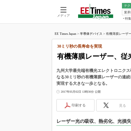
テク
業界
電池／エネル
ア
メディア
特
メ
福田昭の
LS
EE Times Japan
>
半導体デバイス
>
有機薄膜レーザー
福田昭の
マ
湯之上隆
30ミリ秒の長寿命を実現
FP
大山聡の
有機薄膜レーザー、従来
大原雄介
ック
九州大学最先端有機光エレクトロニクス研
リタイア
なる30ミリ秒の有機薄膜レーザーの連
学漂流記
実現する大きな一歩となる。
世界を「
2017年05月02日 13時30分 公開
踊るバズワ
Buzzwo
印刷する
見る
この10
で起こる
レーザー光の吸収、熱劣化、光損失
製品分解