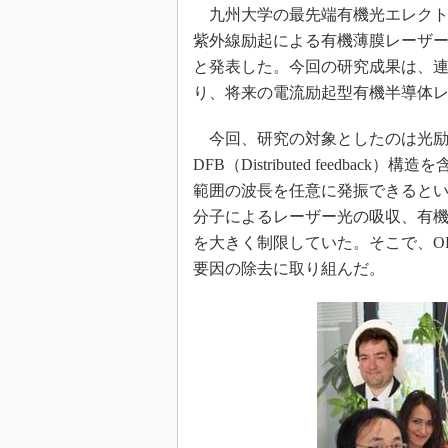
光伝送技
九州大学の最先端有機光エレクトロニ
“異端児
紫外線励起による有機薄膜レーザー
改革、執
と発表した。今回の研究成果は、連
イノベー
り、将来の電流励起型有機半導体
JASA発
今回、研究の対象としたのは光励
IHSア
DFB（Distributed feedb
「英語に
範囲の波長を任意に発振できると
ための新
分子によるレーザー光の吸収、有
を大きく制限していた。そこで、O
要因の除去に取り組んだ。