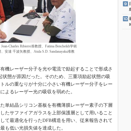
harles Ribierre准教授、Fatima Bencheikh学術
 千波矢教授、Atula S.D. Sandanayaka准教
有機レーザー分子を光や電流で励起することで形成さ
起状態が原因だった。そのため、三重項励起状態の吸
クトルの重なりが十分に小さい有機レーザー分子をレー
態によるレーザー光の吸収を弱めた。
た単結晶シリコン基板を有機薄膜レーザー素子の下層
着したサファイアガラスを上部保護層として用いること
して最適化を行ったDFB構造を用い、従来報告されて
は最も低い光損失値を達成した。