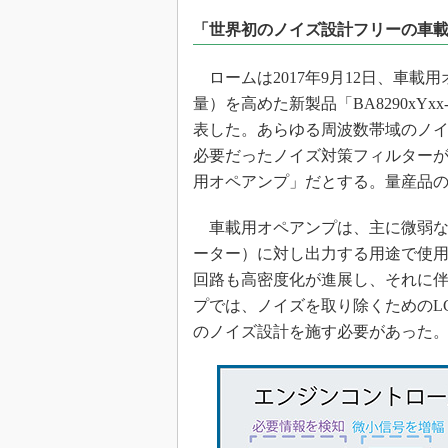
光伝送技
「世界初のノイズ設計フリーの車
“異端児
改革、執
ロームは2017年9月12日、車載
イノベー
量）を高めた新製品「BA8290xY
JASA発
表した。あらゆる周波数帯域のノ
IHSア
必要だったノイズ対策フィルター
「英語に
用オペアンプ」だとする。量産品の出
ための新
車載用オペアンプは、主に微弱なセ
ーター）に対し出力する用途で使
回路も高密度化が進展し、それに
プでは、ノイズを取り除くためのL
のノイズ設計を施す必要があった