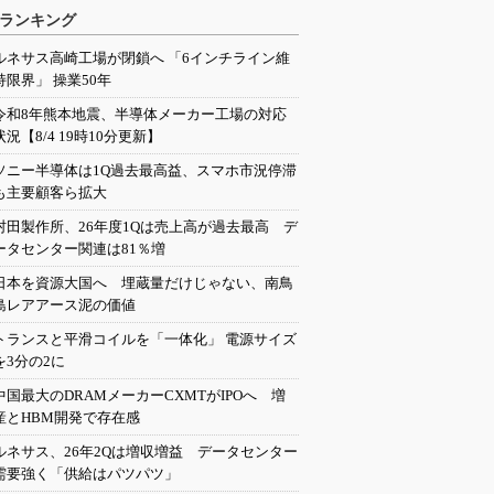
ランキング
ルネサス高崎工場が閉鎖へ 「6インチライン維
持限界」 操業50年
令和8年熊本地震、半導体メーカー工場の対応
状況【8/4 19時10分更新】
ソニー半導体は1Q過去最高益、スマホ市況停滞
も主要顧客ら拡大
村田製作所、26年度1Qは売上高が過去最高 デ
ータセンター関連は81％増
日本を資源大国へ 埋蔵量だけじゃない、南鳥
島レアアース泥の価値
トランスと平滑コイルを「一体化」 電源サイズ
を3分の2に
中国最大のDRAMメーカーCXMTがIPOへ 増
産とHBM開発で存在感
ルネサス、26年2Qは増収増益 データセンター
需要強く「供給はパツパツ」