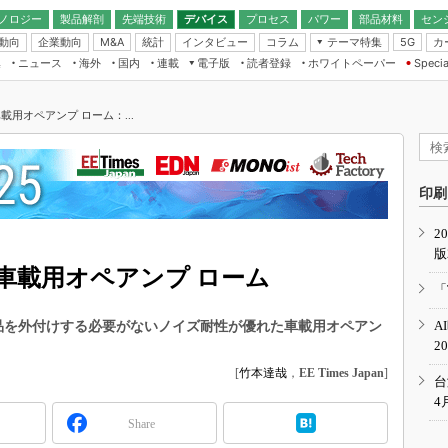
ノロジー
製品解剖
先端技術
デバイス
プロセス
パワー
部品材料
セン
動向
企業動向
統計
インタビュー
コラム
テーマ特集
カ
M&A
5G
ギー
ナログ
無線
集
ニュース
海外
国内
連載
電子版
読者登録
ホワイトペーパー
Specia
フィジカルAI
IoT・エッジコ
モリ
EXPO
Microchip情報
ストレージ通信
EE Times Japan×EDN Japan統合電
エッジAI
子版
I
SEMICON Japan
載用オペアンプ ローム：...
デバイス通信
パワーエレクトロニクス
電子ブックレット
イコン
CEATEC
のナノフォーカス
半導体後工程
GA
EdgeTech＋
業界スコープ
読者調査（EE Times Research）
印刷
TECHNO-FRONT
のエレ・組み込みプレイバ
カーボンニュートラル
2
人とくるま展
版
IoT
直前エンジニアの社会人大
車載用オペアンプ ローム
電源設計（EDN Japan）
「
数字」で回してみよう
エレクトロニクス入門（EDN
A
策部品を外付けする必要がないノイズ耐性が優れた車載用オペアン
Japan）
ード ～Behind the
2
rd
[
竹本達哉
，
EE Times Japan
]
年で起こったこと、次の10年
台
こと
4
Share
で探るアジアの新トレンド