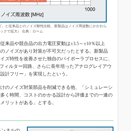
シリーズ」と従来品とのノイズ耐性比較。新製品はノイズ周波数にかかわら
ックで拡大） 出典：ローム
品や競合品の出力電圧変動は±3.5～±10％以上
帯のノイズがあり対策が不可欠だったとする。新製品
ノイズ特性を改善させた独自のバイポーラプロセスに、
Iフィルター回路、さらに長年培ったアナログレイアウ
ズ設計フリー」を実現したという。
けのノイズ対策部品を削減できる他、「シミュレーシ
が多く時間、コストのかかる設計から評価までの一連の
るメリットがある」とする。
チャンネルの