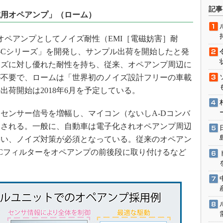
術を知る
記事
載用オペアンプ」（ローム）
エンジニア”が仕掛けた社内
念の180日
用オペアンプとしてノイズ耐性（EMI［電磁妨害］耐
ションは日本を救うのか
xx-Cシリーズ」を開発し、サンプル出荷を開始したと発
IoT通信
イズに対し優れた耐性を持ち、従来、オペアンプ周辺に
ナリスト「未来展望」
が不要で、ロームは「世界初のノイズ設計フリーの車載
愛されないエンジニア」の
荷開始は2018年6月を予定している。
行動論
ンサー信号を増幅し、マイコン（ないしA-Dコンバ
用される。一般に、自動車は電子化されオペアンプ周辺
伴い、ノイズ対策が必須となっている。従来のオペアン
Cフィルターをオペアンプの前後段に取り付けるなど
。