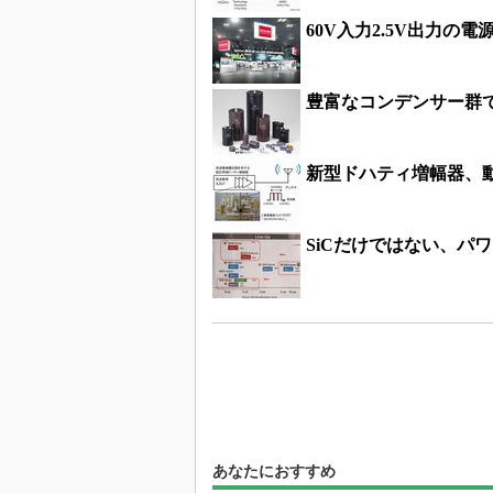
60V入力2.5V出力の
豊富なコンデンサー群で
新型ドハティ増幅器、動
SiCだけではない、パ
あなたにおすすめ