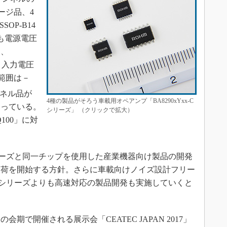
ージ品、4
OP-B14
も電源電圧
は、
、入力電圧
度範囲は－
ンネル品が
4種の製品がそろう車載用オペアンプ「BA8290xYxx-C
となっている。
シリーズ」 （クリックで拡大）
100」に対
Cシリーズと同一チップを使用した産業機器向け製品の開発
出荷を開始する方針。さらに車載向けノイズ設計フリー
x-Cシリーズよりも高速対応の製品開発も実施していくと
会期で開催される展示会「CEATEC JAPAN 2017」