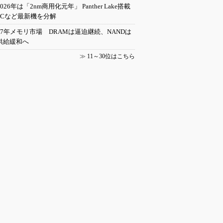
2026年は「2nm商用化元年」 Panther Lake搭載
PCなど最新機を分解
27年メモリ市場 DRAMは逼迫継続、NANDは
供給緩和へ
≫
11～30位はこちら