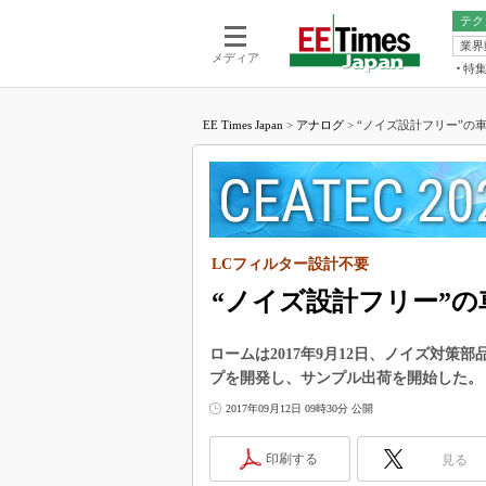
テク
業界
電池／エネル
ア
メディア
特
メ
福田昭の
LS
EE Times Japan
>
アナログ
>
“ノイズ設計フリー”の車
福田昭の
マ
湯之上隆
FP
大山聡の
大原雄介
ック
LCフィルター設計不要
リタイア
学漂流記
“ノイズ設計フリー”の
世界を「
ロームは2017年9月12日、ノイズ対
踊るバズワ
プを開発し、サンプル出荷を開始した。
Buzzwo
2017年09月12日 09時30分 公開
この10
で起こる
印刷する
見る
製品分解