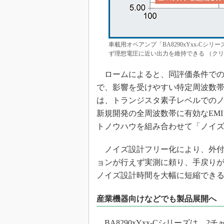
車載用オペアンプ「BA8290xYxx-C
ず理想電圧に近い出力を維持できる （クリ
ロームによると、同評価条件での従来
で、影響を受けやすい特定周波数
は、トランジスタ素子レベルでの
新規開発の全周波数帯に有効なEM
トノウハウを組み合わせて「ノイ
ノイズ設計フリー化により、外付
ョンが行えず実測に頼り、手戻り
ノイズ設計時間を大幅に短縮でき
産業機器向けなどでも製品展開へ
BA8290xYxx-Cシリーズは、2