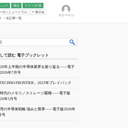
シング
通信
テスト/計測
ーボンニュートラル
展示会
マイページ
全記事一覧
l
ンピューティング
して読む 電子ブックレット
IER
026年上半期の半導体業界を振り返る――電子
2026年7月号
TECHNO-FRONTIER」2025年プレイバック
I時代のメモリ／ストレージ覇権――電子版
026年5月号
湾の半導体戦略 強みと限界――電子版2026年
月号