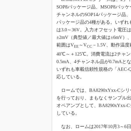
SOP8パッケージ品、MSOP8パッケ
チャンネルのSOP14パッケージ品、SS
パッケージ品の4種がある。いずれ
は3.0～36V。入力オフセット電圧
±2mV（典型値／最大値は±6mV）
範囲はV
～V
－1.5V、動作温
EE
CC
40℃～＋125℃。消費電流は2チャ
0.5mA、4チャンネル品が0.7mA
いずれも車載信頼性規格の「AEC-Q
応している。
ロームでは、BA8290xYxx-
を行っており、まもなくサンプル
オペアンプとして、BA8290xYx
している。
なお、ロームは2017年10月3～6日の