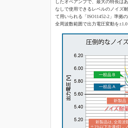
したオペアンプで、最大の特長は
なしで使用できるレベルのノイズ
て用いられる「ISO11452-2」準
全周波数範囲で出力電圧変動を±1.