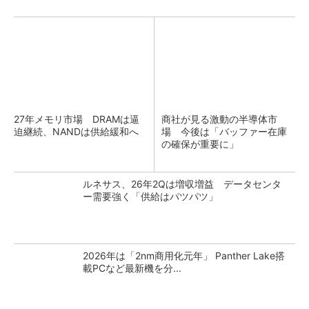
27年メモリ市場 DRAMは逼
商社が見る激動の半導体市
迫継続、NANDは供給緩和へ
場 今後は「バッファー在庫
の確保が重要に」
ルネサス、26年2Qは増収増益 データセンタ
ー需要強く「供給はパツパツ」
2026年は「2nm商用化元年」 Panther Lake搭
載PCなど最新機を分...