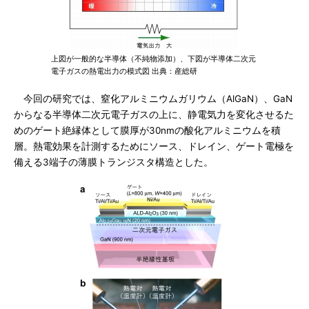
上図が一般的な半導体（不純物添加）、下図が半導体二次元
電子ガスの熱電出力の模式図 出典：産総研
今回の研究では、窒化アルミニウムガリウム（AlGaN）、GaN
からなる半導体二次元電子ガスの上に、静電気力を変化させるた
めのゲート絶縁体として膜厚が30nmの酸化アルミニウムを積
層。熱電効果を計測するためにソース、ドレイン、ゲート電極を
備える3端子の薄膜トランジスタ構造とした。