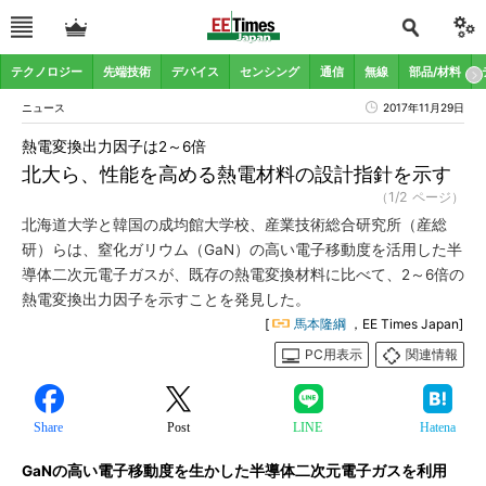
テクノロジー
先端技術
デバイス
センシング
通信
無線
部品/材料
ニュース
2017年11月29日
熱電変換出力因子は2～6倍
北大ら、性能を高める熱電材料の設計指針を示す
（1/2 ページ）
北海道大学と韓国の成均館大学校、産業技術総合研究所（産総
研）らは、窒化ガリウム（GaN）の高い電子移動度を活用した半
導体二次元電子ガスが、既存の熱電変換材料に比べて、2～6倍の
熱電変換出力因子を示すことを発見した。
[
馬本隆綱
，EE Times Japan]
PC用表示
関連情報
Share
Post
LINE
Hatena
GaNの高い電子移動度を生かした半導体二次元電子ガスを利用