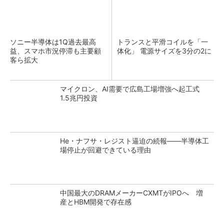
ソニー半導体は1Q過去最高
トランスと平滑コイルを「一
益、スマホ市況停滞も主要顧
体化」 電源サイズを3分の2に
客ら拡大
マイクロン、AI需要で広島工場増強へ起工式
1.5兆円投資
He・ナフサ・レジスト逼迫の続報――半導体工
場停止が回避できている理由
中国最大のDRAMメーカーCXMTがIPOへ 増
産とHBM開発で存在感