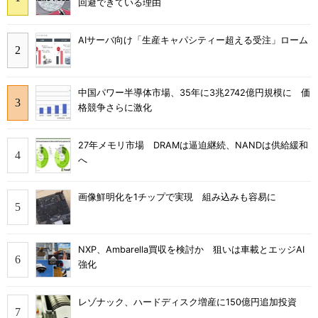
回避できている理由
AIサーバ向け「生産キャパシティー超える受注」ローム
中国パワー半導体市場、35年に3兆2742億円規模に 価
格競争さらに激化
27年メモリ市場 DRAMは逼迫継続、NANDは供給緩和
へ
画像鮮明化を1チップで実現 組み込みも容易に
NXP、Ambarella買収を検討か 狙いは車載とエッジAI
強化
レゾナック、ハードディスク増産に150億円追加投資