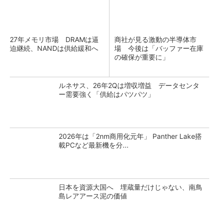
27年メモリ市場 DRAMは逼
商社が見る激動の半導体市
迫継続、NANDは供給緩和へ
場 今後は「バッファー在庫
の確保が重要に」
ルネサス、26年2Qは増収増益 データセンタ
ー需要強く「供給はパツパツ」
2026年は「2nm商用化元年」 Panther Lake搭
載PCなど最新機を分...
日本を資源大国へ 埋蔵量だけじゃない、南鳥
島レアアース泥の価値