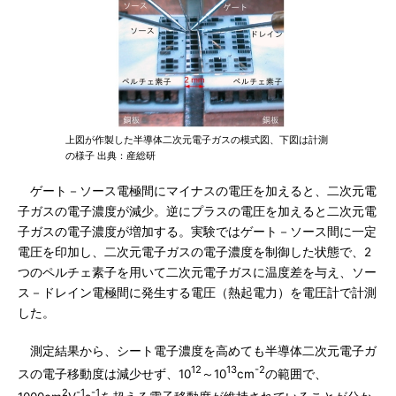
上図が作製した半導体二次元電子ガスの模式図、下図は計測
の様子 出典：産総研
ゲート－ソース電極間にマイナスの電圧を加えると、二次元電
子ガスの電子濃度が減少。逆にプラスの電圧を加えると二次元電
子ガスの電子濃度が増加する。実験ではゲート－ソース間に一定
電圧を印加し、二次元電子ガスの電子濃度を制御した状態で、2
つのペルチェ素子を用いて二次元電子ガスに温度差を与え、ソー
ス－ドレイン電極間に発生する電圧（熱起電力）を電圧計で計測
した。
測定結果から、シート電子濃度を高めても半導体二次元電子ガ
12
13
-2
スの電子移動度は減少せず、10
～10
cm
の範囲で、
2
-1
-1