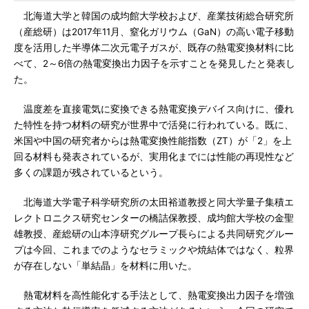
北海道大学と韓国の成均館大学校および、産業技術総合研究所
（産総研）は2017年11月、窒化ガリウム（GaN）の高い電子移動
度を活用した半導体二次元電子ガスが、既存の熱電変換材料に比
べて、2～6倍の熱電変換出力因子を示すことを発見したと発表し
た。
温度差を直接電気に変換できる熱電変換デバイス向けに、優れ
た特性を持つ材料の研究が世界中で活発に行われている。既に、
米国や中国の研究者からは熱電変換性能指数（ZT）が「2」を上
回る材料も発表されているが、実用化までには性能の再現性など
多くの課題が残されているという。
北海道大学電子科学研究所の太田裕道教授と同大学量子集積エ
レクトロニクス研究センターの橋詰保教授、成均館大学校の金聖
雄教授、産総研の山本淳研究グループ長らによる共同研究グルー
プは今回、これまでのようなセラミックや焼結体ではなく、粒界
が存在しない「単結晶」を材料に用いた。
熱電材料を高性能化する手法として、熱電変換出力因子を増強