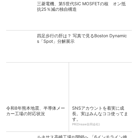
三菱電機、第5世代SiC MOSFETの核 オン抵
抗25％減の独自構造
四足歩行の肝は？ 写真で見るBoston Dynamic
s「Spot」分解展示
令和8年熊本地震、半導体メー
SNSアカウントを着実に成
カー工場の対応状況
長。実はみんなココ使ってま
す。
PR(Dreaw合同会社)
ルネサス高崎工場が閉鎖へ 「6インチライン維