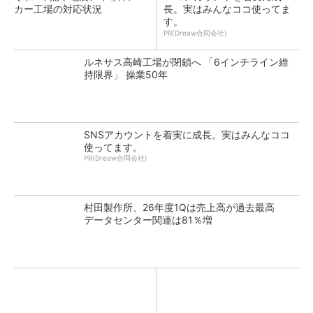
カー工場の対応状況
長。実はみんなココ使ってま
す。
PR(Dreaw合同会社)
ルネサス高崎工場が閉鎖へ 「6インチライン維
持限界」 操業50年
SNSアカウントを着実に成長。実はみんなココ
使ってます。
PR(Dreaw合同会社)
村田製作所、26年度1Qは売上高が過去最高
データセンター関連は81％増