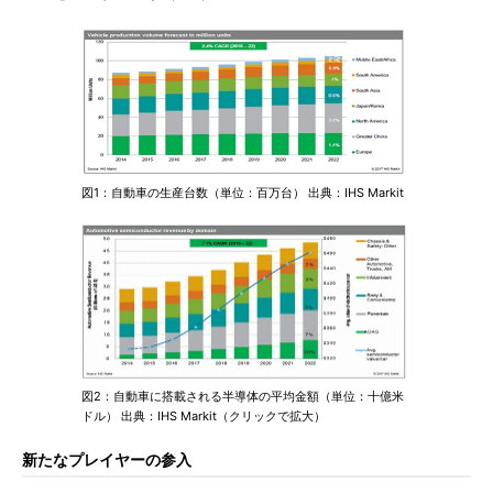
図1：自動車の生産台数（単位：百万台） 出典：IHS Markit
図2：自動車に搭載される半導体の平均金額（単位：十億米
ドル） 出典：IHS Markit（クリックで拡大）
新たなプレイヤーの参入