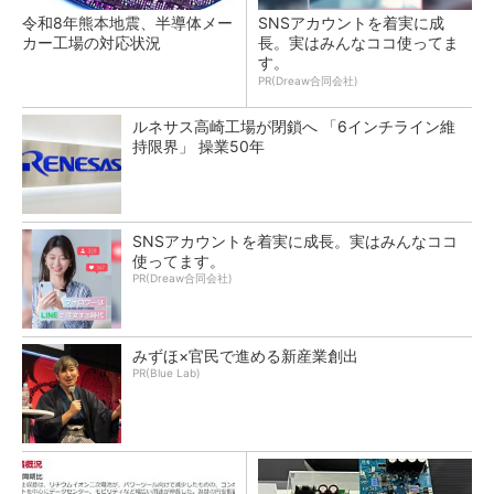
令和8年熊本地震、半導体メー
SNSアカウントを着実に成
カー工場の対応状況
長。実はみんなココ使ってま
す。
PR(Dreaw合同会社)
ルネサス高崎工場が閉鎖へ 「6インチライン維
持限界」 操業50年
SNSアカウントを着実に成長。実はみんなココ
使ってます。
PR(Dreaw合同会社)
みずほ×官民で進める新産業創出
PR(Blue Lab)