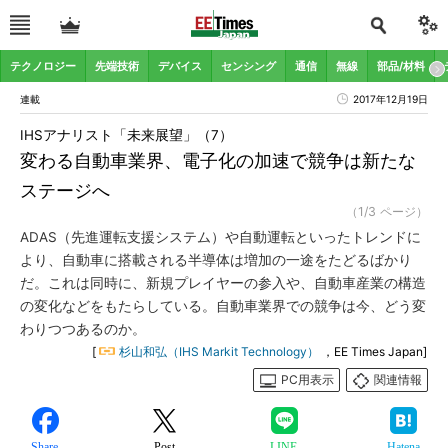
テクノロジー
先端技術
デバイス
センシング
通信
無線
部品/材料
連載
2017年12月19日
IHSアナリスト「未来展望」（7）
変わる自動車業界、電子化の加速で競争は新たな
ステージへ
（1/3 ページ）
ADAS（先進運転支援システム）や自動運転といったトレンドに
より、自動車に搭載される半導体は増加の一途をたどるばかり
だ。これは同時に、新規プレイヤーの参入や、自動車産業の構造
の変化などをもたらしている。自動車業界での競争は今、どう変
わりつつあるのか。
[
杉山和弘（IHS Markit Technology）
，EE Times Japan]
PC用表示
関連情報
Share
Post
LINE
Hatena