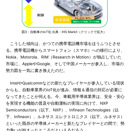
図3：自動車のIoT化 出典：IHS Markit（クリックで拡大）
こうした傾向は、かつての携帯電話機市場をほうふつとさせ
る。携帯電話機からスマートフォン（スマホ）への移行により、
Nokia、Motorola、RIM（Research in Motion）が独占していた
市場に、AppleやGoogle、そして中国メーカーが参入し、市場の
勢力図を一気に書き換えたのだ。
IntelやQualcommなどの新たなプレイヤーが参入している現状
からも、自動車業界のIoT化が進み、情報＆通信の対応が必要に
なってきたことが伺える。今、車載用半導体業界は、安全・安心
を実現する機能の普及や自動運転の実現に向けて、NXP
Semiconductors（以下、NXP）、Infineon Technologies（以
下、Infineon）、ルネサス エレクトロニクス（以下、ルネサス）
といった既存の半導体メーカーと新たなプレイヤーとの間で、勢
力争いが始まったところだといえるだろう。