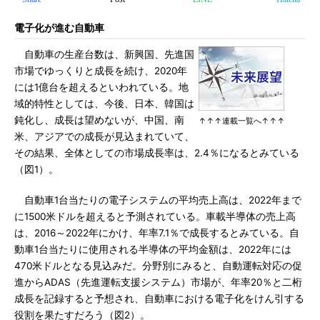
電子化が進む自動車
自動車の生産台数は、新興国、先進国
市場でゆっくりと成長を続け、2020年
には1億台を超えるといわれている。地
域的特性としては、今後、日本、韓国は
鈍化し、成長は望めないが、中国、南
↑↑↑連載一覧へ↑↑↑
米、アジアでの成長が見込まれていて、
その結果、全体としての市場成長率は、2.4％になるとみている
（図1）。
自動車1台当たりの電子システムの平均売上高は、2022年まで
に1500米ドルを超えると予測されている。車載半導体の売上高
は、2016～2022年にかけ、年率7.1％で成長するとみている。自
動車1台当たりに使用される半導体の平均金額は、2022年には
470米ドルとなる見込みだ。分野別にみると、自動運転対応の促
進からADAS（先進運転支援システム）市場が、年率20％と二桁
成長を記録すると予想され、自動車における電子化をけん引する
役割を果たすだろう（図2）。