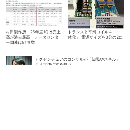
村田製作所、26年度1Qは売上
トランスと平滑コイルを「一
高が過去最高 データセンタ
体化」 電源サイズを3分の2に
ー関連は81％増
アクセンチュアのコンサルが「知識やスキル」
より大切にする視点
PR(アクセンチュア)
ソニー半導体は1Q過去最高益、スマホ市況停滞
も主要顧客ら拡大
日本を資源大国へ 埋蔵量だけじゃない、南鳥
島レアアース泥の価値