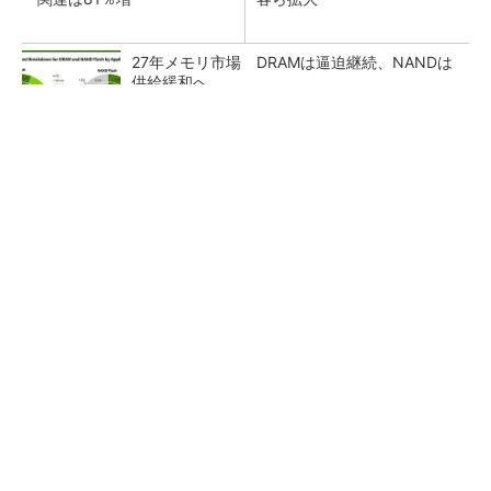
27年メモリ市場 DRAMは逼迫継続、NANDは
供給緩和へ
マイクロン、AI需要で広島工場増強へ起工式
1.5兆円投資
ルネサス、26年2Qは増収増益 データセンタ
ー需要強く「供給はパツパツ」