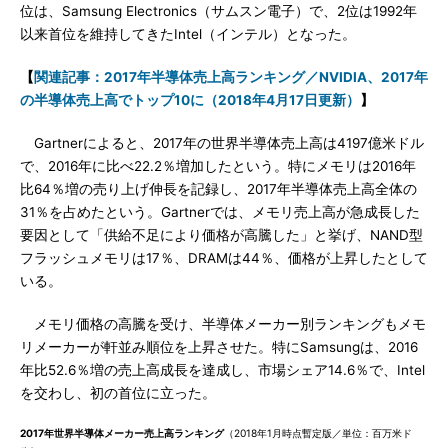
位は、Samsung Electronics（サムスン電子）で、2位は1992年
以来首位を維持してきたIntel（インテル）となった。
【
関連記事：2017年半導体売上高ランキング／NVIDIA、2017年
の半導体売上高でトップ10に（2018年4月17日更新）
】
Gartnerによると、2017年の世界半導体売上高は4197億米ドル
で、2016年に比べ22.2％増加したという。特にメモリは2016年
比64％増の売り上げ伸長を記録し、2017年半導体売上高全体の
31％を占めたという。Gartnerでは、メモリ売上高が急成長した
要因として「供給不足により価格が高騰した」と挙げ、NAND型
フラッシュメモリは17％、DRAMは44％、価格が上昇したとして
いる。
メモリ価格の高騰を受け、半導体メーカー別ランキングもメモ
リメーカーが軒並み順位を上昇させた。特にSamsungは、2016
年比52.6％増の売上高成長を達成し、市場シェア14.6％で、Intel
を交わし、初の首位に立った。
2017年世界半導体メーカー売上高ランキング
（2018年1月時点暫定版／単位：百万米ド