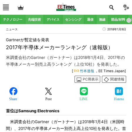
テクノロジー
先端技術
デバイス
センシング
通信
無線
部品/材料
ニュース
2018年1月9日
Gartnerが暫定値を発表
2017年半導体メーカーランキング（速報版）
米調査会社のGartner（ガートナー）は2018年1月4日、2017年の
半導体メーカー別売上高ランキング（上位10社）を発表した。
[
竹本達哉
，EE Times Japan]
PC用表示
関連情報
Share
Post
LINE
Hatena
首位はSamsung Electronics
米調査会社のGartner（ガートナー）は2018年1月4日（米国時
間）、2017年の半導体メーカー別売上高上位10社を発表した。首