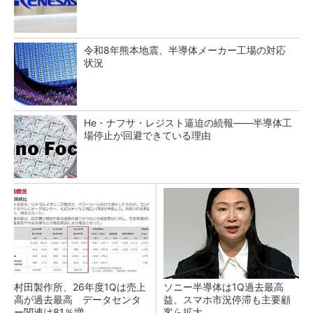
令和8年熊本地震、半導体メーカー工場の対応
状況
He・ナフサ・レジスト逼迫の続報――半導体工
場停止が回避できている理由
村田製作所、26年度1Qは売上
ソニー半導体は1Q過去最高
高が過去最高 データセンタ
益、スマホ市況停滞も主要顧
ー関連は81％増
客ら拡大