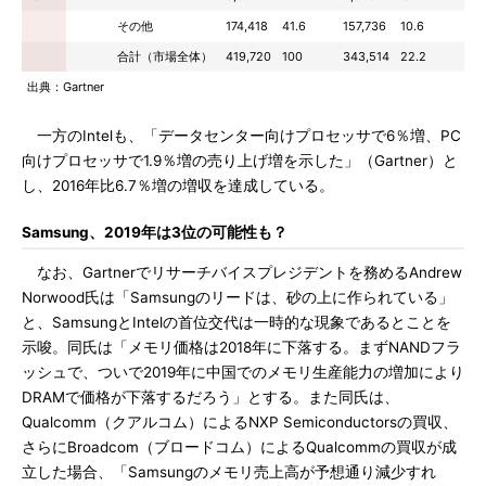
その他
174,418
41.6
157,736
10.6
合計（市場全体）
419,720
100
343,514
22.2
出典：Gartner
一方のIntelも、「データセンター向けプロセッサで6％増、PC
向けプロセッサで1.9％増の売り上げ増を示した」（Gartner）と
し、2016年比6.7％増の増収を達成している。
Samsung、2019年は3位の可能性も？
なお、Gartnerでリサーチバイスプレジデントを務めるAndrew
Norwood氏は「Samsungのリードは、砂の上に作られている」
と、SamsungとIntelの首位交代は一時的な現象であるとことを
示唆。同氏は「メモリ価格は2018年に下落する。まずNANDフラ
ッシュで、ついで2019年に中国でのメモリ生産能力の増加により
DRAMで価格が下落するだろう」とする。また同氏は、
Qualcomm（クアルコム）によるNXP Semiconductorsの買収、
さらにBroadcom（ブロードコム）によるQualcommの買収が成
立した場合、「Samsungのメモリ売上高が予想通り減少すれ