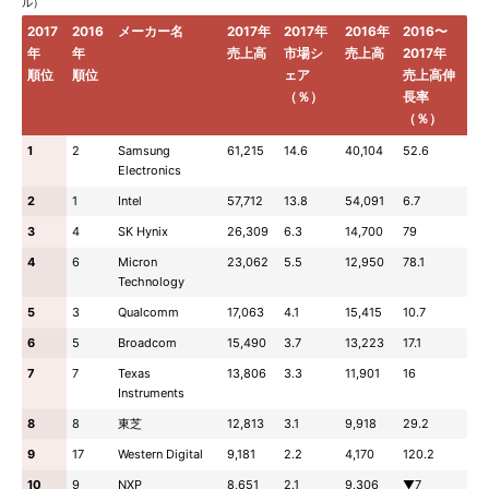
ル）
2017
2016
メーカー名
2017年
2017年
2016年
2016〜
年
年
売上高
市場シ
売上高
2017年
順位
順位
ェア
売上高伸
（％）
長率
（％）
1
2
Samsung
61,215
14.6
40,104
52.6
Electronics
2
1
Intel
57,712
13.8
54,091
6.7
3
4
SK Hynix
26,309
6.3
14,700
79
4
6
Micron
23,062
5.5
12,950
78.1
Technology
5
3
Qualcomm
17,063
4.1
15,415
10.7
6
5
Broadcom
15,490
3.7
13,223
17.1
7
7
Texas
13,806
3.3
11,901
16
Instruments
8
8
東芝
12,813
3.1
9,918
29.2
9
17
Western Digital
9,181
2.2
4,170
120.2
10
9
NXP
8,651
2.1
9,306
▼7