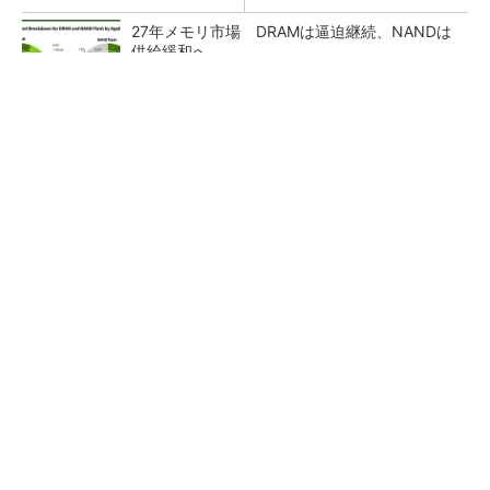
27年メモリ市場 DRAMは逼迫継続、NANDは
供給緩和へ
マイクロン、AI需要で広島工場増強へ起工式
1.5兆円投資
ルネサス、26年2Qは増収増益 データセンタ
ー需要強く「供給はパツパツ」