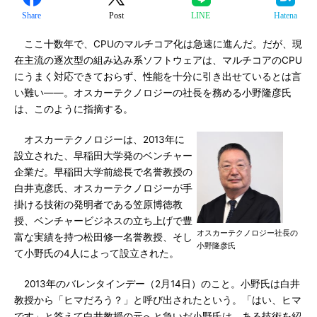
Share
Post
LINE
Hatena
ここ十数年で、CPUのマルチコア化は急速に進んだ。だが、現
在主流の逐次型の組み込み系ソフトウェアは、マルチコアのCPU
にうまく対応できておらず、性能を十分に引き出せているとは言
い難い――。オスカーテクノロジーの社長を務める小野隆彦氏
は、このように指摘する。
オスカーテクノロジーは、2013年に
設立された、早稲田大学発のベンチャー
企業だ。早稲田大学前総長で名誉教授の
白井克彦氏、オスカーテクノロジーが手
掛ける技術の発明者である笠原博徳教
授、ベンチャービジネスの立ち上げで豊
オスカーテクノロジー社長の
富な実績を持つ松田修一名誉教授、そし
小野隆彦氏
て小野氏の4人によって設立された。
2013年のバレンタインデー（2月14日）のこと。小野氏は白井
教授から「ヒマだろう？」と呼び出されたという。「はい、ヒマ
です」と答えて白井教授の元へと急いだ小野氏は、ある技術を紹