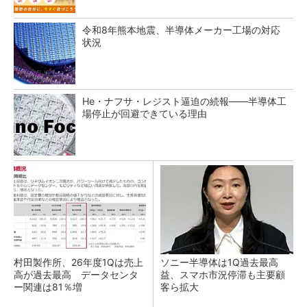
令和8年熊本地震、半導体メーカー工場の対応
状況
He・ナフサ・レジスト逼迫の続報――半導体工
場停止が回避できている理由
村田製作所、26年度1Qは売上
ソニー半導体は1Q過去最高
高が過去最高 データセンタ
益、スマホ市況停滞も主要顧
ー関連は81％増
客ら拡大