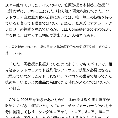
＊）
次々を離れていった。そんな中で、笠原教授と木村啓二教授
は諦めずに、30年以上にわたり粘り強く研究を続けてきた。ソ
フトウェア自動並列化の業界においては、唯一無二の技術を持っ
ていると言っても過言ではない」と語る。笠原氏はオスカーテク
ノロジーの顧問を務めているが、IEEE Computer Societyの2018
年会長に、日本人では初めて選出された人物でもある。
＊）両教授はそれぞれ、早稲田大学 基幹理工学部 情報理工学科に研究室を
持っている。
「ただ、両教授が見据えていたのはあくまでもスパコンで、組
み込みソフトウェアでも並列化ソフトウェア技術が必要になると
は思っていなかったかもしれない。スパコンの世界で培ってきた
技術を、いよいよ民生品に展開できる時代が来たのではないか」
（小野氏）
CPUは2005年を過ぎたあたりから、動作周波数や電力密度が
限界に近づき、横ばいとなっていた。チップメーカーもそれを十
分に認識しており、シングルコアから、4コア、8コア、16コア
とマルチコア化することで性能の向上を図ろうとしてきた。だ