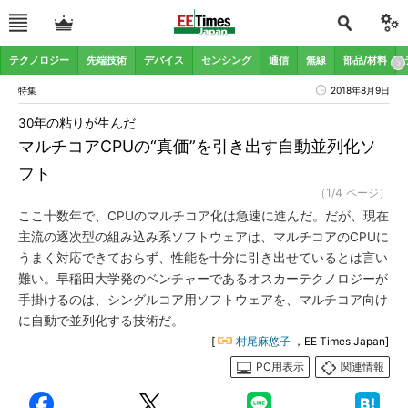
テクノロジー
先端技術
デバイス
センシング
通信
無線
部品/材料
特集
2018年8月9日
30年の粘りが生んだ
マルチコアCPUの“真価”を引き出す自動並列化ソ
フト
（1/4 ページ）
ここ十数年で、CPUのマルチコア化は急速に進んだ。だが、現在
主流の逐次型の組み込み系ソフトウェアは、マルチコアのCPUに
うまく対応できておらず、性能を十分に引き出せているとは言い
難い。早稲田大学発のベンチャーであるオスカーテクノロジーが
手掛けるのは、シングルコア用ソフトウェアを、マルチコア向け
に自動で並列化する技術だ。
[
村尾麻悠子
，EE Times Japan]
PC用表示
関連情報