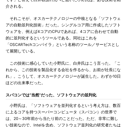
介される。
それこそが、オスカーテクノロジーの中核となる「ソフトウェ
アの自動並列化技術」だった。シングルコア用に作成したソフト
ウェアを、例えば4コアのCPUであれば、4コアに合わせて自動
的に並列化するというツールである。同社はこれを
「OSCARTechコンパイラ」という名称のツール／サービスとし
て展開している。
この技術に感心していた小野氏に、白井氏はこう言った。「こ
れから、この技術を製品化する会社を作るから、お前が社長にな
れ」。こうして、オスカーテクノロジーが誕生した。わずか10日
ほどの出来事だった。
スパコンでは“当然”だった、ソフトウェアの並列化
小野氏は、「ソフトウェアを並列化するという考え方は、数百
に上るコアを持つスーパーコンピュータ（スパコン）の世界で
は、20～30年前から当たり前のことだった。ただ、非常に難し
い技術なので、Intelを含め、ソフトウェア並列化の研究者たちは