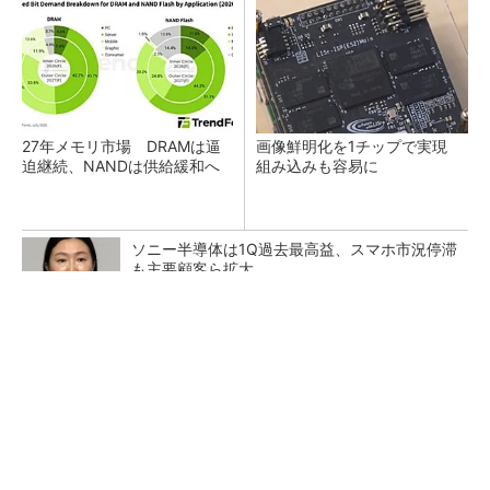
27年メモリ市場 DRAMは逼
画像鮮明化を1チップで実現
迫継続、NANDは供給緩和へ
組み込みも容易に
ソニー半導体は1Q過去最高益、スマホ市況停滞
も主要顧客ら拡大
AIサーバ向け「生産キャパシティー超える受
注」ローム
QualcommのDragonfly C1000を読み解く