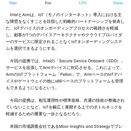
Share
Post
LINE
Hatena
IntelとArmは、IoT（モノのインターネット）導入における主
な障壁をなくすことを目指した戦略的パートナーシップを発表し
た。IoTデバイスのオンボーディングプロセスの複雑さを軽減
し、顧客が1つのデバイスアーキテクチャやクラウドプロバイダ
ーのサービスに限定されることなくIoTオンボーディングシステ
ムを選択できるようにする。
今回の提携では、Intelの「Secure Device Onboard（SDO）」
サービスを拡張してArmデバイスに対応させる。これによって、
ArmのIoTプラットフォーム「Pelion」で、ArmベースのIoTデバ
イスやゲートウェイの他にx86ベースのプラットフォームも管理
もできるようになるという。
今回の提携は、相互運用性や標準規格、共通の技術が整備され
ていないことなど、IoTを幅広く展開する上でのボトルネックを
軽減するための重要な一歩となるだろう。
米国の市場調査会社であるMoor Insights and Strategyでプレ