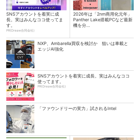
SNSアカウントを着実に成
2026年は「2nm商用化元年」
長。実はみんなココ使ってま
Panther Lake搭載PCなど最新
す。
機を分...
PR(Dreaw合同会社)
NXP、Ambarella買収を検討か 狙いは車載と
エッジAI強化
SNSアカウントを着実に成長。実はみんなココ
使ってます。
PR(Dreaw合同会社)
「ファウンドリーの実力」試されるIntel