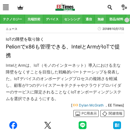
テクノロジー
先端技術
デバイス
センシング
通信
無線
部品/材料
ニュース
2018年10月17日
IoTの障壁を取り除く
Pelionでx86も管理できる、IntelとArmがIoTで提
携
IntelとArmは、IoT（モノのインターネット）導入における主な
障壁をなくすことを目指した戦略的パートナーシップを発表し
た。IoTデバイスのオンボーディングプロセスの複雑さを軽減
し、顧客が1つのデバイスアーキテクチャやクラウドプロバイダ
ーのサービスに限定されることなくIoTオンボーディングシステ
ムを選択できるようにする。
[
Dylan McGrath
，EE Times]
PC用表示
関連情報