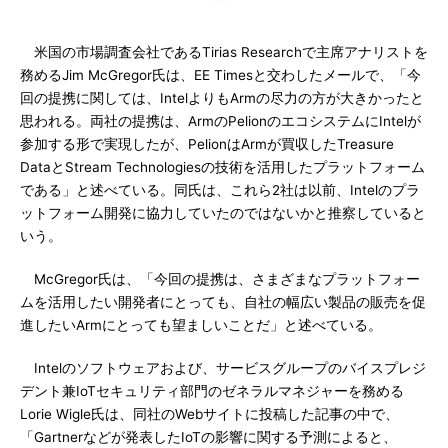
米国の市場調査会社であるTirias Researchで主席アナリストを
務めるJim McGregor氏は、EE Timesと交わしたメールで、「今
回の提携に関しては、IntelよりもArmの尽力の方が大きかったと
思われる。両社の提携は、ArmのPelionのエコシステムにIntelが
参加する形で実現したが、PelionはArmが買収したTreasure
DataとStream Technologiesの技術を活用したプラットフォーム
である」と述べている。同氏は、これら2社は以前、Intelのプラ
ットフォーム開発に協力していたのではないかと推察していると
いう。
McGregor氏は、「今回の提携は、さまざまなプラットフォー
ムを活用したい開発者にとっても、自社の幅広い製品の販売を促
進したいArmにとっても望ましいことだ」と述べている。
Intelのソフトウェアおよび、サービスグループのバイスプレジ
デント兼IoTセキュリティ部門のゼネラルマネジャーを務める
Lorie Wigle氏は、同社のWebサイトに投稿した記事の中で、
「Gartnerなどが発表したIoTの影響に関する予測によると、