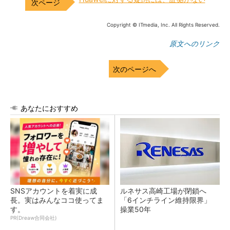
Copyright © ITmedia, Inc. All Rights Reserved.
原文へのリンク
次のページへ
あなたにおすすめ
SNSアカウントを着実に成
ルネサス高崎工場が閉鎖へ
長。実はみんなココ使ってま
「6インチライン維持限界」
す。
操業50年
PR(Dreaw合同会社)