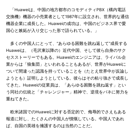
「Huaweiは、中国の地方都市のコモディティPBX（構内電話
交換機）機器の小売業者として1987年に設立され、世界的な通信
機器企業に成長した。Huaweiの成功は、中国のビジネス界で愛
国心と嫉妬が入り交じった形で語られている。」
多くの中国人にとって、“あらゆる困難を跳ね返して”成長する
Huaweiは、（毛沢東以降の）近代中国、そして彼ら自身のサク
セスストーリーでもある。Huaweiのエンジニアは、ライバル企
業からは「狼集団」といわれることもあるが、世界がHuaweiに
ついて間違った認識を持っていることを（たとえ世界中が反論し
ようとも）証明しようとしている。彼らはその粘り強さで成長し
てきた。Huaweiの従業員は、「あらゆる困難を跳ね返す」とい
う同社の伝統と「チャレンジャー」精神で、逆境をバネに努力を
重ねてきた。
欧米諸国でのHuaweiに対する否定的で、侮辱的でさえもある
報道に対し、たくさんの中国人が憤慨している。中国人であれ
ば、自国の英雄を擁護するのは当然のことだ。