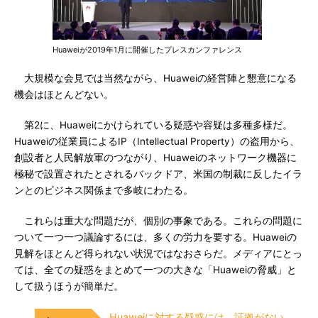
Huaweiが2019年1月に開催したプレスカンファレンス
大規模な会見では当然ながら、Huaweiの経営陣と懇意になる
機会はほとんどない。
第2に、Huaweiにかけられている疑惑や容疑は多種多様だ。
Huaweiの従業員によるIP（Intellectual Property）の盗用から、
創設者と人民解放軍のつながり、Huaweiのネットワーク機器に
極秘で設置されたとされるバックドア、米国の制裁に反したイラ
ンとのビジネス関係まで多岐にわたる。
これらは重大な問題だが、個別の事象である。これらの問題に
ついて一つ一つ議論するには、多くの労力を要する。Huaweiの
見解をほとんど得られない状況ではなおさらだ。メディアにとっ
ては、全ての疑惑をまとめて一つの大きな「Huaweiの脅威」と
して扱うほうが簡単だ。
Huaweiに対する疑惑には、証拠がない