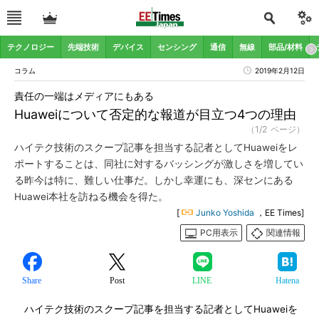
テクノロジー
先端技術
デバイス
センシング
通信
無線
部品/材料
コラム
2019年2月12日
責任の一端はメディアにもある
Huaweiについて否定的な報道が目立つ4つの理由
（1/2 ページ）
ハイテク技術のスクープ記事を担当する記者としてHuaweiをレ
ポートすることは、同社に対するバッシングが激しさを増してい
る昨今は特に、難しい仕事だ。しかし幸運にも、深センにある
Huawei本社を訪ねる機会を得た。
[
Junko Yoshida
，EE Times]
PC用表示
関連情報
Share
Post
LINE
Hatena
ハイテク技術のスクープ記事を担当する記者としてHuaweiを