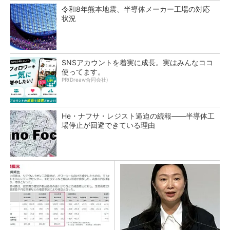
令和8年熊本地震、半導体メーカー工場の対応
状況
SNSアカウントを着実に成長。実はみんなココ
使ってます。
PR(Dreaw合同会社)
He・ナフサ・レジスト逼迫の続報――半導体工
場停止が回避できている理由