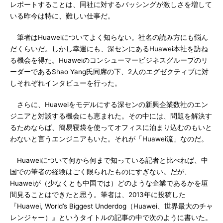
レポートすることは、同社に対するバッシングが激しさを増して
いる昨今は特に、難しい仕事だ。
筆者はHuaweiについてよく知らない。社名の読み方にも悩ん
だくらいだ。しかし幸運にも、深センにあるHuawei本社を訪ね
る機会を得た。Huaweiのコンシューマービジネスグループのリ
ーダーであるShao Yang氏同席の下、2人のエグゼクティブに対
しそれぞれインタビューを行った。
さらに、Huaweiをモデルにする深センの新興企業数社のエン
ジニアと対談する機会にも恵まれた。その中には、問題を解決す
るためならば、簡易寝袋を使ってオフィスに泊まり込むのもいと
わないと言うエンジニアもいた。それが「Huawei流」なのだ。
Huaweiについて何から何まで知っている記者と比べれば、中
国での筆者の経験はごく限られたものにすぎない。だが、
Huaweiが（少なくとも中国では）どのような企業であるかを垣
間見ることはできたと思う。筆者は、2013年に投稿した
『Huawei, World’s Biggest Underdog（Huawei、世界最大のチャ
レンジャー）』というタイトルの記事の中で次のように書いた。