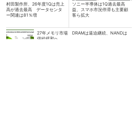
村田製作所、26年度1Qは売上
ソニー半導体は1Q過去最高
高が過去最高 データセンタ
益、スマホ市況停滞も主要顧
ー関連は81％増
客ら拡大
27年メモリ市場 DRAMは逼迫継続、NANDは
供給緩和へ
マイクロン、AI需要で広島工場増強へ起工式
1.5兆円投資
ルネサス、26年2Qは増収増益 データセンタ
ー需要強く「供給はパツパツ」