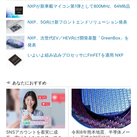
NXPが新車載マイコン第1弾として800MHz、64MB品
NXP、5G向け新フロントエンドソリューション発表
NXP、次世代EV／HEV向け開発基盤「GreenBox」を
発表
いよいよ組み込みプロセッサにFinFETを適用 NXP
あなたにおすすめ
SNSアカウントを着実に成
令和8年熊本地震、半導体メー