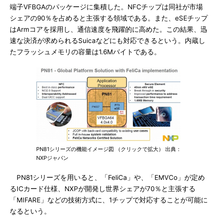
端子VFBGAのパッケージに集積した。NFCチップは同社が市場
シェアの90％を占めると主張する領域である。また、eSEチップ
はArmコアを採用し、通信速度を飛躍的に高めた。この結果、迅
速な決済が求められるSuicaなどにも対応できるという。内蔵し
たフラッシュメモリの容量は1.6Mバイトである。
PN81シリーズの機能イメージ図 （クリックで拡大） 出典：
NXPジャパン
PN81シリーズを用いると、「FeliCa」や、「EMVCo」が定め
るICカード仕様、NXPが開発し世界シェアが70％と主張する
「MIFARE」などの技術方式に、1チップで対応することが可能に
なるという。