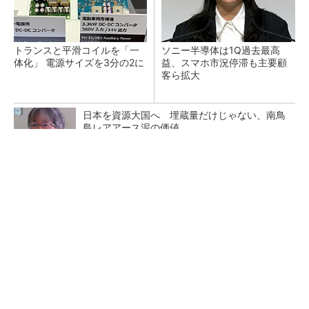
トランスと平滑コイルを「一
ソニー半導体は1Q過去最高
体化」 電源サイズを3分の2に
益、スマホ市況停滞も主要顧
客ら拡大
日本を資源大国へ 埋蔵量だけじゃない、南鳥
島レアアース泥の価値
三菱電機、第5世代SiC MOSFETの核 オン抵
抗25％減の独自構造
マイクロン、AI需要で広島工場増強へ起工式
1.5兆円投資