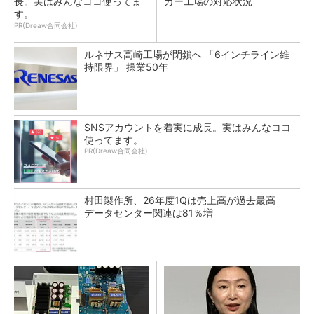
長。実はみんなココ使ってま
カー工場の対応状況
す。
PR(Dreaw合同会社)
ルネサス高崎工場が閉鎖へ 「6インチライン維
持限界」 操業50年
SNSアカウントを着実に成長。実はみんなココ
使ってます。
PR(Dreaw合同会社)
村田製作所、26年度1Qは売上高が過去最高
データセンター関連は81％増