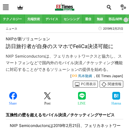
テクノロジー
先端技術
デバイス
センシング
通信
無線
部品/材料
ニュース
2019年2月21日
NXPが新ソリューション
訪日旅行者が自身のスマホでFeliCa決済可能に
NXP Semiconductorsは、フェリカネットワークスと協力し、ス
マートフォンなどで国内外のモバイル決済／チケッティング機能
に対応することができるソリューションの提供を始める。
[
馬本隆綱
，EE Times Japan]
PC用表示
関連情報
Share
Post
LINE
Hatena
互換性の壁を超えるモバイル決済／チケッティングサービス
NXP Semiconductorsは2019年2月21日、フェリカネットワー