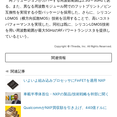
同ソリューションがカバーする周波数範囲は2.3G～5GHzであ
る。また、異なる周波数モジュール間でのフットプリント／ピン
互換性を実現する小型パッケージを採用した。さらに、シリコン
LDMOS（横方向拡散MOS）技術を活用することで、高いコスト
パフォーマンスを実現した。同社は既に、シリコンLDMOS技術
を用い周波数範囲が最大5GHzのRFパワートランジスタを提供し
ているという。
Copyright © ITmedia, Inc. All Rights Reserved.
関連情報
関連記事
いよいよ組み込みプロセッサにFinFETを適用 NXP
車載半導体首位・NXPの製品/技術戦略を幹部に聞く
QualcommがNXP買収額を引き上げ、440億ドルに