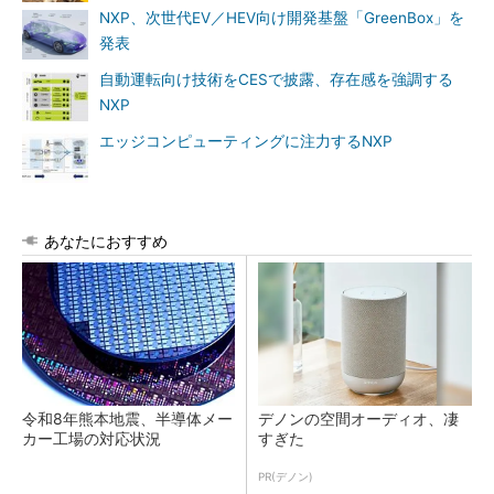
NXP、次世代EV／HEV向け開発基盤「GreenBox」を
発表
自動運転向け技術をCESで披露、存在感を強調する
NXP
エッジコンピューティングに注力するNXP
あなたにおすすめ
令和8年熊本地震、半導体メー
デノンの空間オーディオ、凄
カー工場の対応状況
すぎた
PR(デノン)