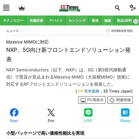
テクノロジー
先端技術
デバイス
センシング
通信
無線
部品/材料
ニュース
2018年6月15日
Massive MIMOに対応
NXP、5G向け新フロントエンドソリューション発
表
NXP Semiconductors（以下、NXP）は、5G（第5世代移動通
信）で普及が見込まれるMassive MIMO（大規模MIMO）技術に
対応するRFフロントエンドソリューションを発表した。
[
馬本隆綱
，EE Times Japan]
PC用表示
関連情報
Share
Post
LINE
Hatena
小型パッケージで高い価格性能比を実現