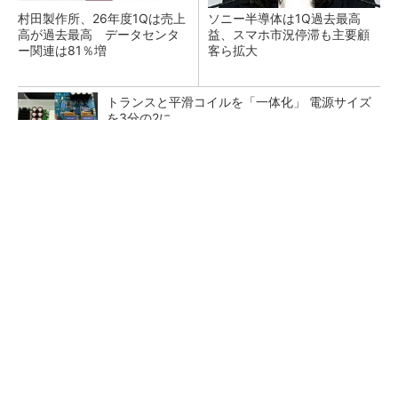
村田製作所、26年度1Qは売上
ソニー半導体は1Q過去最高
高が過去最高 データセンタ
益、スマホ市況停滞も主要顧
ー関連は81％増
客ら拡大
トランスと平滑コイルを「一体化」 電源サイズ
を3分の2に
SNSアカウントを着実に成長。実はみんなココ
使ってます。
PR(Dreaw合同会社)
マイクロン、AI需要で広島工場増強へ起工式
1.5兆円投資