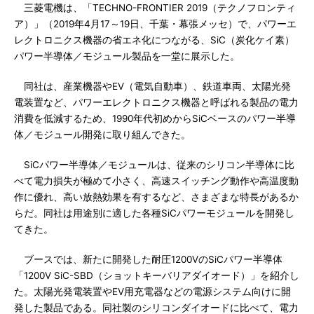
三菱電機は、「TECHNO-FRONTIER 2019（テクノフロンティ
ア）」（2019年4月17～19日、千葉・幕張メッセ）で、パワーエ
レクトロニクス機器の省エネ化につながる、SiC（炭化ケイ素）
パワー半導体／モジュール製品を一堂に展示した。
同社は、産業機器やEV（電気自動車）、鉄道車両、太陽光発
電装置など、パワーエレクトロニクス機器と呼ばれる製品の電力
消費を低減するため、1990年代初めからSiCベースのパワー半導
体／モジュール開発に取り組んできた。
SiCパワー半導体／モジュールは、従来のシリコン半導体に比
べて電力損失が極めて小さく、高速スイッチング動作や高温度動
作に優れ、高い放熱効果を有するなど、さまざまな特長があるか
らだ。同社は用途別に適した各種SiCパワーモジュールを開発し
てきた。
ブースでは、新たに開発した耐圧1200VのSiCパワー半導体
「1200V SiC-SBD（ショットキーバリアダイオード）」を紹介し
た。太陽光発電装置やEV用充電器などの電源システム向けに開
発した製品である。同社製のシリコンダイオードに比べて、電力