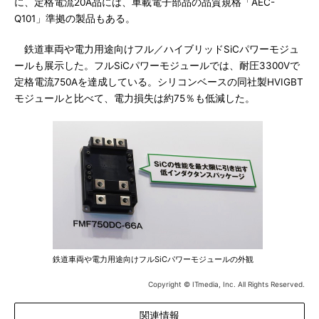
に、定格電流20A品には、車載電子部品の品質規格「AEC-
Q101」準拠の製品もある。
鉄道車両や電力用途向けフル／ハイブリッドSiCパワーモジュ
ールも展示した。フルSiCパワーモジュールでは、耐圧3300Vで
定格電流750Aを達成している。シリコンベースの同社製HVIGBT
モジュールと比べて、電力損失は約75％も低減した。
鉄道車両や電力用途向けフルSiCパワーモジュールの外観
Copyright © ITmedia, Inc. All Rights Reserved.
関連情報