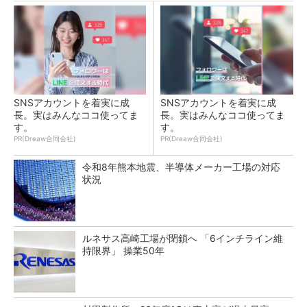
SNSアカウントを着実に成
SNSアカウントを着実に成
長。実はみんなココ使ってま
長。実はみんなココ使ってま
す。
す。
PR(Dreaw合同会社)
PR(Dreaw合同会社)
令和8年熊本地震、半導体メーカー工場の対応
状況
ルネサス高崎工場が閉鎖へ 「6インチライン維
持限界」 操業50年