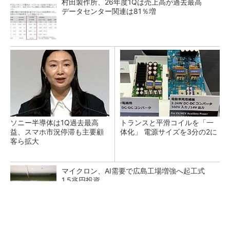
村田製作所、26年度1Qは売上高が過去最高
データセンター関連は81％増
ソニー半導体は1Q過去最高
トランスと平滑コイルを「一
益、スマホ市況停滞も主要顧
体化」 電源サイズを3分の2に
客ら拡大
マイクロン、AI需要で広島工場増強へ起工式
1.5兆円投資
He・ナフサ・レジスト逼迫の続報――半導体工