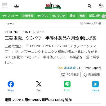
テクノロジー
先端技術
デバイス
センシング
通信
無線
部品/材料
ニュース
2019年4月23日
TECHNO-FRONTIER 2019
三菱電機、SiCパワー半導体製品を用途別に提案
三菱電機は、「TECHNO-FRONTIER 2019（テクノフロンティ
ア）」で、パワーエレクトロニクス機器の省エネ化につながる、
SiC（炭化ケイ素）パワー半導体／モジュール製品を一堂に展示
した。
[
馬本隆綱
，EE Times Japan]
PC用表示
関連情報
Share
Post
LINE
Hatena
電源システム用の1200V耐圧SiC-SBDを追加