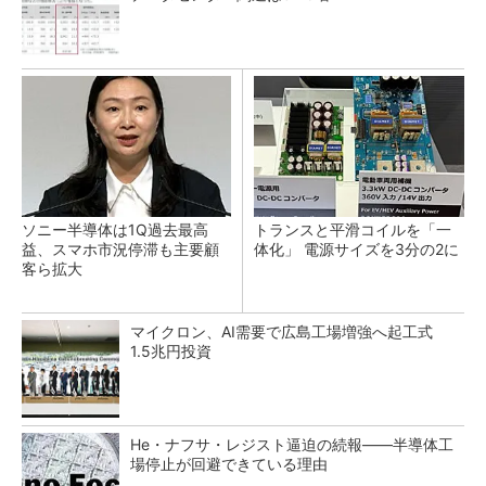
ソニー半導体は1Q過去最高
トランスと平滑コイルを「一
益、スマホ市況停滞も主要顧
体化」 電源サイズを3分の2に
客ら拡大
マイクロン、AI需要で広島工場増強へ起工式
1.5兆円投資
He・ナフサ・レジスト逼迫の続報――半導体工
場停止が回避できている理由