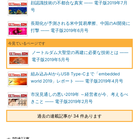
顔認識技術の不都合な真実 ―― 電子版2019年7月
号
長期化が予測される米中貿易摩擦、中国のAI開発に
打撃 ―― 電子版2019年6月号
ノートルダム大聖堂の再建に必要な技術とは ――
電子版2019年5月号
組み込みAIからUSB Type-Cまで「embedded
world 2019」レポート ―― 電子版2019年4月号
市況見通しの悪い2019年 ～経営者が今、考えるべ
きこと ―― 電子版2019年2月号
過去の連載記事が 34 件あります
関連記事