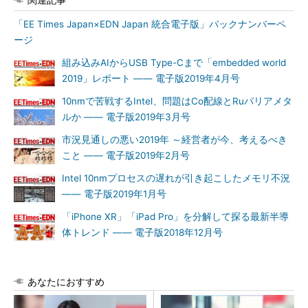
「EE Times Japan×EDN Japan 統合電子版」バックナンバーペ
ージ
組み込みAIからUSB Type-Cまで「embedded world
2019」レポート ―― 電子版2019年4月号
10nmで苦戦するIntel、問題はCo配線とRuバリアメタ
ルか ―― 電子版2019年3月号
市況見通しの悪い2019年 ～経営者が今、考えるべき
こと ―― 電子版2019年2月号
Intel 10nmプロセスの遅れが引き起こしたメモリ不況
―― 電子版2019年1月号
「iPhone XR」「iPad Pro」を分解して探る最新半導
体トレンド ―― 電子版2018年12月号
あなたにおすすめ