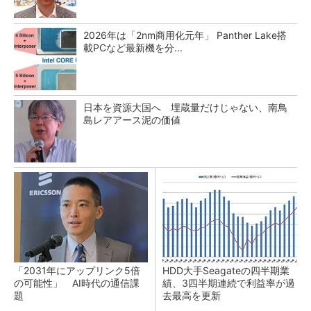
2026年は「2nm商用化元年」 Panther Lake搭
載PCなど最新機を分...
日本を資源大国へ 埋蔵量だけじゃない、南鳥
島レアアース泥の価値
「2031年にアップリンク5倍
HDD大手Seagateの四半期業
の可能性」 AI時代の通信課
績、3四半期連続で利益率が過
題
去最高を更新