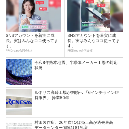
SNSアカウントを着実に成
SNSアカウントを着実に成
長。実はみんなココ使ってま
長。実はみんなココ使ってま
す。
す。
PR(Dreaw合同会社)
PR(Dreaw合同会社)
令和8年熊本地震、半導体メーカー工場の対応
状況
ルネサス高崎工場が閉鎖へ 「6インチライン維
持限界」 操業50年
村田製作所、26年度1Qは売上高が過去最高
データセンター関連は81％増