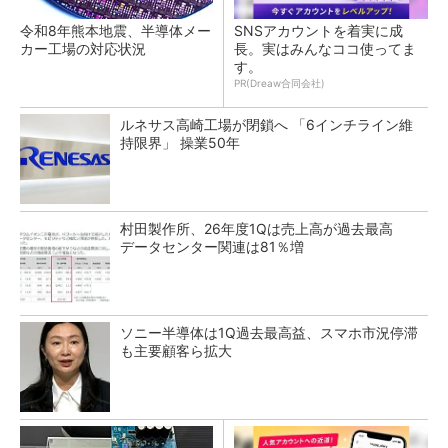
令和8年熊本地震、半導体メー
SNSアカウントを着実に成
カー工場の対応状況
長。実はみんなココ使ってま
す。
PR(Dreaw合同会社)
ルネサス高崎工場が閉鎖へ 「6インチライン維
持限界」 操業50年
村田製作所、26年度1Qは売上高が過去最高
データセンター関連は81％増
ソニー半導体は1Q過去最高益、スマホ市況停滞
も主要顧客ら拡大