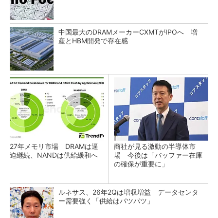
中国最大のDRAMメーカーCXMTがIPOへ 増
産とHBM開発で存在感
27年メモリ市場 DRAMは逼
商社が見る激動の半導体市
迫継続、NANDは供給緩和へ
場 今後は「バッファー在庫
の確保が重要に」
ルネサス、26年2Qは増収増益 データセンタ
ー需要強く「供給はパツパツ」