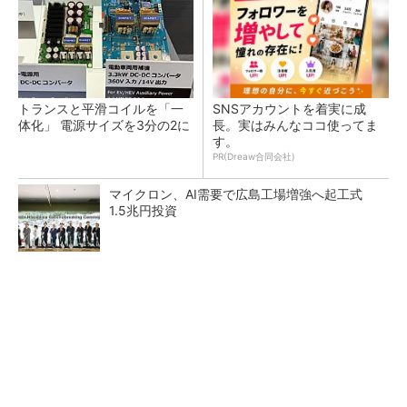
トランスと平滑コイルを「一
SNSアカウントを着実に成
体化」 電源サイズを3分の2に
長。実はみんなココ使ってま
す。
PR(Dreaw合同会社)
マイクロン、AI需要で広島工場増強へ起工式
1.5兆円投資
He・ナフサ・レジスト逼迫の続報――半導体工
場停止が回避できている理由
中国最大のDRAMメーカーCXMTがIPOへ 増
産とHBM開発で存在感