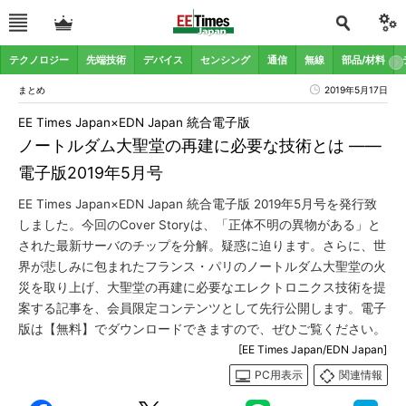
テクノロジー
先端技術
デバイス
センシング
通信
無線
部品/材料
まとめ
2019年5月17日
EE Times Japan×EDN Japan 統合電子版
ノートルダム大聖堂の再建に必要な技術とは ――
電子版2019年5月号
EE Times Japan×EDN Japan 統合電子版 2019年5月号を発行致
しました。今回のCover Storyは、「正体不明の異物がある」と
された最新サーバのチップを分解。疑惑に迫ります。さらに、世
界が悲しみに包まれたフランス・パリのノートルダム大聖堂の火
災を取り上げ、大聖堂の再建に必要なエレクトロニクス技術を提
案する記事を、会員限定コンテンツとして先行公開します。電子
版は【無料】でダウンロードできますので、ぜひご覧ください。
[EE Times Japan/EDN Japan]
PC用表示
関連情報