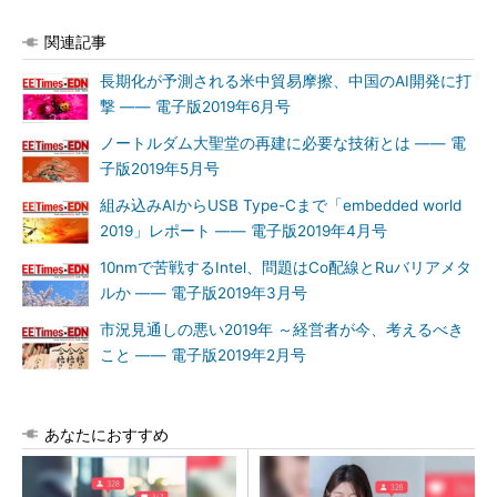
関連記事
長期化が予測される米中貿易摩擦、中国のAI開発に打
撃 ―― 電子版2019年6月号
ノートルダム大聖堂の再建に必要な技術とは ―― 電
子版2019年5月号
組み込みAIからUSB Type-Cまで「embedded world
2019」レポート ―― 電子版2019年4月号
10nmで苦戦するIntel、問題はCo配線とRuバリアメタ
ルか ―― 電子版2019年3月号
市況見通しの悪い2019年 ～経営者が今、考えるべき
こと ―― 電子版2019年2月号
あなたにおすすめ