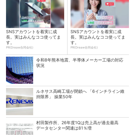
SNSアカウントを着実に成
SNSアカウントを着実に成
長。実はみんなココ使ってま
長。実はみんなココ使ってま
す。
す。
PR(Dreaw合同会社)
PR(Dreaw合同会社)
令和8年熊本地震、半導体メーカー工場の対応
状況
ルネサス高崎工場が閉鎖へ 「6インチライン維
持限界」 操業50年
村田製作所、26年度1Qは売上高が過去最高
データセンター関連は81％増