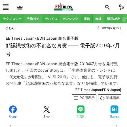
テクノロジー
先端技術
デバイス
センシング
通信
無線
部品/材料
まとめ
2019年7月16日
EE Times Japan×EDN Japan 統合電子版
顔認識技術の不都合な真実 ―― 電子版2019年7月
号
EE Times Japan×EDN Japan 統合電子版 2019年7月号を発行致
しました。今回のCover Storyは、「半導体業界のトレンドは
「3次元化」が明確に VLSI 2019」です。他にも、電子版先行
公開記事「顔認識技術の不都合な真実」などを掲載しています。
[EE Times Japan/EDN Japan]
PC用表示
関連情報
Share
Post
LINE
Hatena