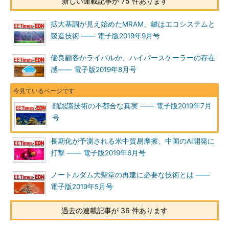
新しい連載記事が 75 件あります
拡大基調が見え始めたMRAM、鍵はエコシステムと
製造技術 ―― 電子版2019年9月号
優良顧客かライバルか、ハイパースケーラーの存在
感―― 電子版2019年8月号
顔認識技術の不都合な真実 ―― 電子版2019年7月
号
長期化が予測される米中貿易摩擦、中国のAI開発に
打撃 ―― 電子版2019年6月号
ノートルダム大聖堂の再建に必要な技術とは ――
電子版2019年5月号
過去の連載記事が 36 件あります