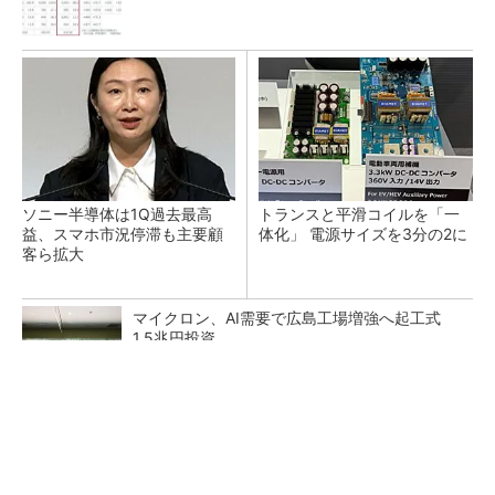
ソニー半導体は1Q過去最高
トランスと平滑コイルを「一
益、スマホ市況停滞も主要顧
体化」 電源サイズを3分の2に
客ら拡大
マイクロン、AI需要で広島工場増強へ起工式
1.5兆円投資
He・ナフサ・レジスト逼迫の続報――半導体工
場停止が回避できている理由