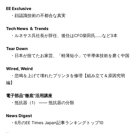
EE Exclusive
・顔認識技術の不都合な真実
Tech News ＆ Trends
・ルネサス呉社長が辞任、後任はCFO柴田氏……など3本
Tear Down
・日本が捨てたお家芸、「軽薄短小」で半導体技術を磨く中国
Wired, Weird
・悲鳴を上げて壊れたプリンタを修理【組み立て＆原因究明
編】
電子部品“徹底”活用講座
・抵抗器（1） ―― 抵抗器の分類
News Digest
・6月のEE Times Japan記事ランキングトップ10