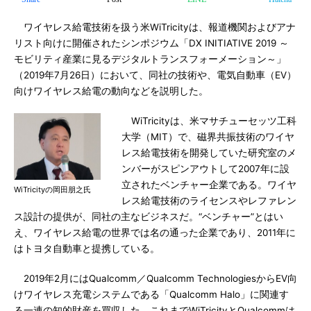
ワイヤレス給電技術を扱う米WiTricityは、報道機関およびアナ
リスト向けに開催されたシンポジウム「DX INITIATIVE 2019 ～
モビリティ産業に見るデジタルトランスフォーメーション～」
（2019年7月26日）において、同社の技術や、電気自動車（EV）
向けワイヤレス給電の動向などを説明した。
WiTricityは、米マサチューセッツ工科
大学（MIT）で、磁界共振技術のワイヤ
レス給電技術を開発していた研究室のメ
ンバーがスピンアウトして2007年に設
立されたベンチャー企業である。ワイヤ
WiTricityの岡田朋之氏
レス給電技術のライセンスやレファレン
ス設計の提供が、同社の主なビジネスだ。“ベンチャー”とはい
え、ワイヤレス給電の世界では名の通った企業であり、2011年に
はトヨタ自動車と提携している。
2019年2月にはQualcomm／Qualcomm TechnologiesからEV向
けワイヤレス充電システムである「Qualcomm Halo」に関連す
る一連の知的財産を買収した。これまでWiTricityとQualcommは