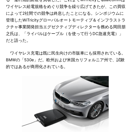
ワイヤレス給電規格をめぐり競争を繰り広げてきたが、この買収
によって2社間での競争は終息したことになる。シンポジウムに
登壇したWiTricityグローバルオートモーティブ＆インフラストラ
クチャ事業開発担当エグゼクティブディレクターを務める岡田朋
之氏は、「ライバルはケーブル（を使って行うDC急速充電）」
だと語った。
ワイヤレス充電は既に民生向けの市販車にも採用されている。
BMWの「530e」だ。欧州および米国カリフォルニア州で、試験
的ではあるが商用化されている。