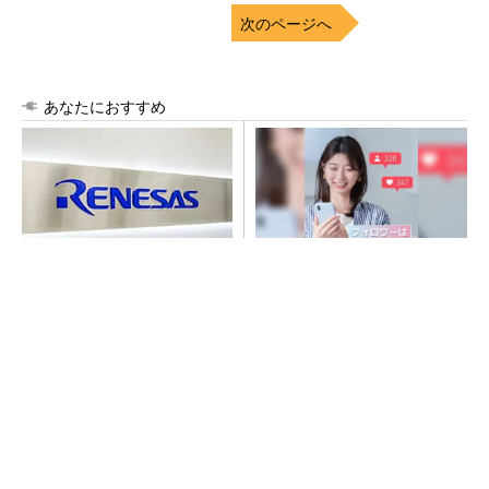
次のページへ
あなたにおすすめ
ルネサス高崎工場が閉鎖へ
SNSアカウントを着実に成
「6インチライン維持限界」
長。実はみんなココ使ってま
操業50年
す。
PR(Dreaw合同会社)
SNSアカウントを着実に成長。実はみんなココ
使ってます。
PR(Dreaw合同会社)