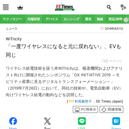
テクノロジー
先端技術
デバイス
センシング
通信
無線
部品/材料
ニュース
2019年8月1日
WiTricity
「一度ワイヤレスになると元に戻れない」、EVも
同じ
（1/2 ページ）
ワイヤレス給電技術を扱う米WiTricityは、報道機関およびアナリ
スト向けに開催されたシンポジウム「DX INITIATIVE 2019 ～モ
ビリティ産業に見るデジタルトランスフォーメーション～」
（2019年7月26日）において、同社の技術や、電気自動車（EV）
向けワイヤレス給電の動向などを説明した。
[
村尾麻悠子
，EE Times Japan]
PC用表示
関連情報
Share
Post
LINE
Hatena