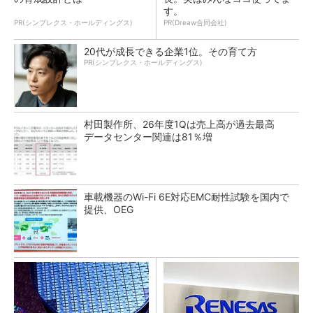
す。
PR(シンプレクス・ホールディングス)
PR(Dreaw合同会社)
20代が成長できる企業1位。その育て方
PR(シンプレクス・ホールディングス)
村田製作所、26年度1Qは売上高が過去最高
データセンター関連は81％増
車載機器のWi-Fi 6E対応EMC耐性試験を国内で
提供、OEG