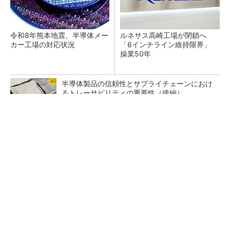
令和8年熊本地震、半導体メー
ルネサス高崎工場が閉鎖へ
カー工場の対応状況
「6インチライン維持限界」
操業50年
半導体製品の信頼性とサプライチェーンにおけ
るトレーサビリティの重要性（後編）
SNSアカウントを着実に成長。実はみんなココ
使ってます。
PR(Dreaw合同会社)
画像鮮明化を1チップで実現 組み込みも容易
に