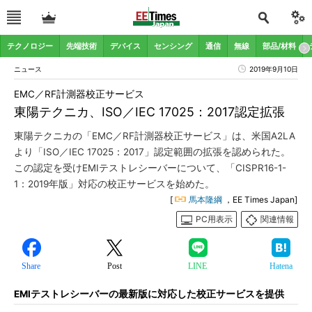
テクノロジー
先端技術
デバイス
センシング
通信
無線
部品/材料
ニュース
2019年9月10日
EMC／RF計測器校正サービス
東陽テクニカ、ISO／IEC 17025：2017認定拡張
東陽テクニカの「EMC／RF計測器校正サービス」は、米国A2LA
より「ISO／IEC 17025：2017」認定範囲の拡張を認められた。
この認定を受けEMIテストレシーバーについて、「CISPR16-1-
1：2019年版」対応の校正サービスを始めた。
[
馬本隆綱
，EE Times Japan]
PC用表示
関連情報
Share
Post
LINE
Hatena
EMIテストレシーバーの最新版に対応した校正サービスを提供