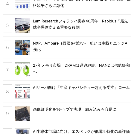
格競争さらに激化
Lam Researchフィラッハ拠点40周年 Rapidus「最先
端半導体支える重要な役割」
NXP、Ambarella買収を検討か 狙いは車載とエッジAI
強化
27年メモリ市場 DRAMは逼迫継続、NANDは供給緩和
へ
AIサーバ向け「生産キャパシティー超える受注」ローム
画像鮮明化を1チップで実現 組み込みも容易に
AI半導体市場に向け、エスペックが低電圧特化の新評価