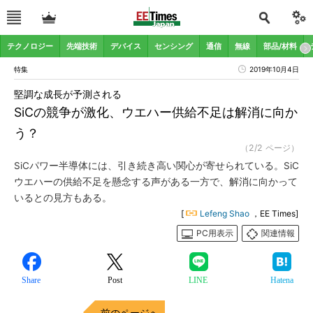
テクノロジー
先端技術
デバイス
センシング
通信
無線
部品/材料
特集
2019年10月4日
堅調な成長が予測される
SiCの競争が激化、ウエハー供給不足は解消に向か
う？
（2/2 ページ）
SiCパワー半導体には、引き続き高い関心が寄せられている。SiC
ウエハーの供給不足を懸念する声がある一方で、解消に向かって
いるとの見方もある。
[
Lefeng Shao
，EE Times]
PC用表示
関連情報
Share
Post
LINE
Hatena
前のページへ