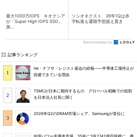
最大1000万IOPS キオクシア
ソシオネクスト、26年1Qは赤
が「Super High IOPS SSD」
字転落も通期予想据え置き
第...
Recommended by
記事ランキング
He・ナフサ・レジスト逼迫の続報――半導体工場停止が
回避できている理由
TSMCが日本に期待するもの グローバル戦略での役割
を日本法人社長に聞く
2026年Q2のDRAM市場シェア、Samsungが首位に
中国パワー半導体市場、35年に3兆2742億円規模に 価