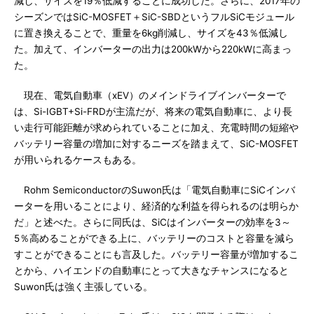
減し、サイズを19％低減することに成功した。さらに、2017年の
シーズンではSiC-MOSFET＋SiC-SBDというフルSiCモジュール
に置き換えることで、重量を6kg削減し、サイズを43％低減し
た。加えて、インバーターの出力は200kWから220kWに高まっ
た。
現在、電気自動車（xEV）のメインドライブインバーターで
は、Si-IGBT+Si-FRDが主流だが、将来の電気自動車に、より長
い走行可能距離が求められていることに加え、充電時間の短縮や
バッテリー容量の増加に対するニーズを踏まえて、SiC-MOSFET
が用いられるケースもある。
Rohm SemiconductorのSuwon氏は「電気自動車にSiCインバ
ーターを用いることにより、経済的な利益を得られるのは明らか
だ」と述べた。さらに同氏は、SiCはインバーターの効率を3～
5％高めることができる上に、バッテリーのコストと容量を減ら
すことができることにも言及した。バッテリー容量が増加するこ
とから、ハイエンドの自動車にとって大きなチャンスになると
Suwon氏は強く主張している。