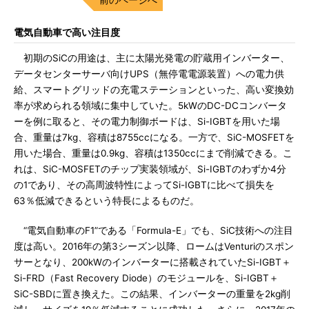
電気自動車で高い注目度
初期のSiCの用途は、主に太陽光発電の貯蔵用インバーター、
データセンターサーバ向けUPS（無停電電源装置）への電力供
給、スマートグリッドの充電ステーションといった、高い変換効
率が求められる領域に集中していた。5kWのDC-DCコンバータ
ーを例に取ると、その電力制御ボードは、Si-IGBTを用いた場
合、重量は7kg、容積は8755ccになる。一方で、SiC-MOSFETを
用いた場合、重量は0.9kg、容積は1350ccにまで削減できる。こ
れは、SiC-MOSFETのチップ実装領域が、Si-IGBTのわずか4分
の1であり、その高周波特性によってSi-IGBTに比べて損失を
63％低減できるという特長によるものだ。
“電気自動車のF1”である「Formula-E」でも、SiC技術への注目
度は高い。2016年の第3シーズン以降、ロームはVenturiのスポン
サーとなり、200kWのインバーターに搭載されていたSi-IGBT＋
Si-FRD（Fast Recovery Diode）のモジュールを、Si-IGBT＋
SiC-SBDに置き換えた。この結果、インバーターの重量を2kg削