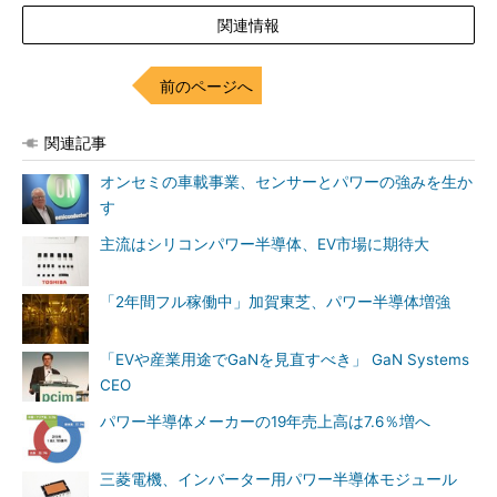
関連情報
前のページへ
関連記事
オンセミの車載事業、センサーとパワーの強みを生か
す
主流はシリコンパワー半導体、EV市場に期待大
「2年間フル稼働中」加賀東芝、パワー半導体増強
「EVや産業用途でGaNを見直すべき」 GaN Systems
CEO
パワー半導体メーカーの19年売上高は7.6％増へ
三菱電機、インバーター用パワー半導体モジュール