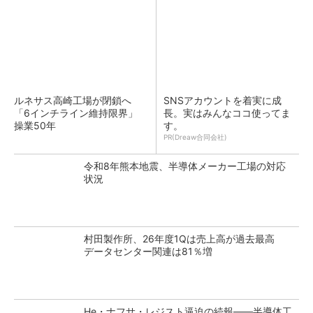
ルネサス高崎工場が閉鎖へ
SNSアカウントを着実に成
「6インチライン維持限界」
長。実はみんなココ使ってま
操業50年
す。
PR(Dreaw合同会社)
令和8年熊本地震、半導体メーカー工場の対応
状況
村田製作所、26年度1Qは売上高が過去最高
データセンター関連は81％増
He・ナフサ・レジスト逼迫の続報――半導体工