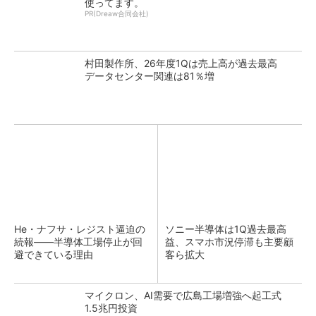
使ってます。
PR(Dreaw合同会社)
村田製作所、26年度1Qは売上高が過去最高
データセンター関連は81％増
He・ナフサ・レジスト逼迫の
ソニー半導体は1Q過去最高
続報――半導体工場停止が回
益、スマホ市況停滞も主要顧
避できている理由
客ら拡大
マイクロン、AI需要で広島工場増強へ起工式
1.5兆円投資