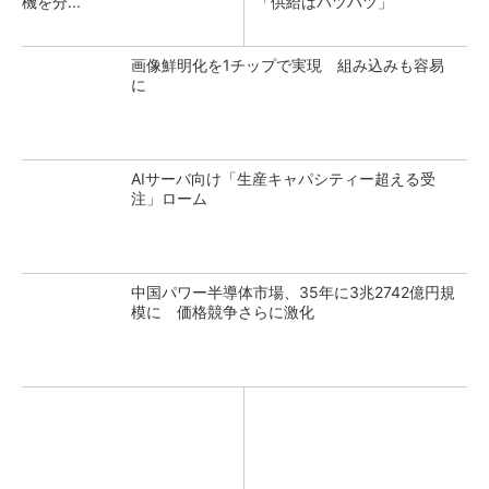
機を分...
「供給はパツパツ」
画像鮮明化を1チップで実現 組み込みも容易
に
AIサーバ向け「生産キャパシティー超える受
注」ローム
中国パワー半導体市場、35年に3兆2742億円規
模に 価格競争さらに激化