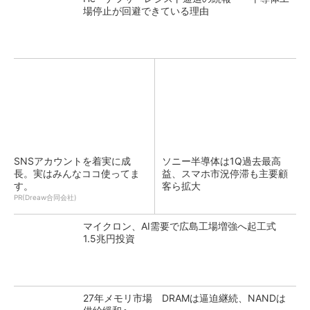
場停止が回避できている理由
SNSアカウントを着実に成
ソニー半導体は1Q過去最高
長。実はみんなココ使ってま
益、スマホ市況停滞も主要顧
す。
客ら拡大
PR(Dreaw合同会社)
マイクロン、AI需要で広島工場増強へ起工式
1.5兆円投資
27年メモリ市場 DRAMは逼迫継続、NANDは