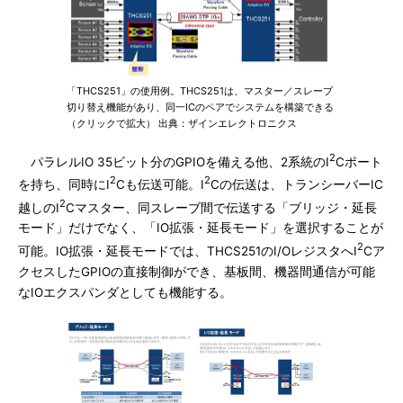
「THCS251」の使用例。THCS251は、マスター／スレーブ
切り替え機能があり、同一ICのペアでシステムを構築できる
（クリックで拡大） 出典：ザインエレクトロニクス
2
パラレルIO 35ビット分のGPIOを備える他、2系統のI
Cポート
2
2
を持ち、同時にI
Cも伝送可能。I
Cの伝送は、トランシーバーIC
2
越しのI
Cマスター、同スレーブ間で伝送する「ブリッジ・延長
モード」だけでなく、「IO拡張・延長モード」を選択することが
2
可能。IO拡張・延長モードでは、THCS251のI/OレジスタへI
Cア
クセスしたGPIOの直接制御ができ、基板間、機器間通信が可能
なIOエクスパンダとしても機能する。