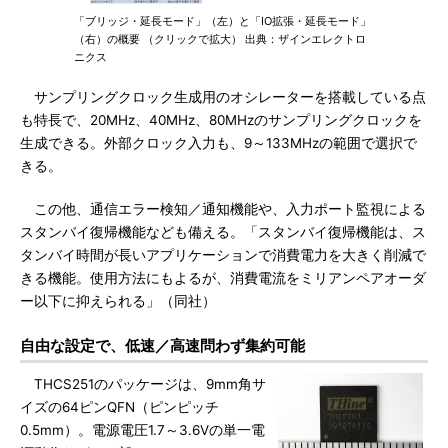
「ブリッジ・延長モード」（左）と「IO拡張・延長モード」
（右）の概要 （クリックで拡大） 出典：ザインエレクトロ
ニクス
サンプリングクロック生成用のオシレーターを搭載している点
も特長で、20MHz、40MHz、80MHzのサンプリングクロックを
生成できる。外部クロック入力も、9～133MHzの範囲で選択で
きる。
この他、通信エラー検知／通知機能や、入力ポート監視による
スタンバイ復帰機能なども備える。「スタンバイ復帰機能は、ス
タンバイ時間が長いアプリケーションで消費電力を大きく削減で
きる機能。使用方法にもよるが、消費電流をミリアンペアオーダ
ー以下に抑えられる」（同社）
自由な設定で、低速／高速問わず集約可能
THCS251のパッケージは、9mm角サ
イズの64ピンQFN（ピンピッチ
0.5mm）。電源電圧1.7～3.6Vの単一電