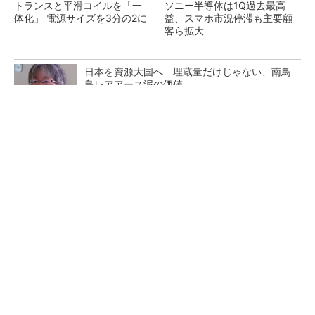
トランスと平滑コイルを「一
ソニー半導体は1Q過去最高
体化」 電源サイズを3分の2に
益、スマホ市況停滞も主要顧
客ら拡大
日本を資源大国へ 埋蔵量だけじゃない、南鳥
島レアアース泥の価値
三菱電機、第5世代SiC MOSFETの核 オン抵
抗25％減の独自構造
マイクロン、AI需要で広島工場増強へ起工式
1.5兆円投資