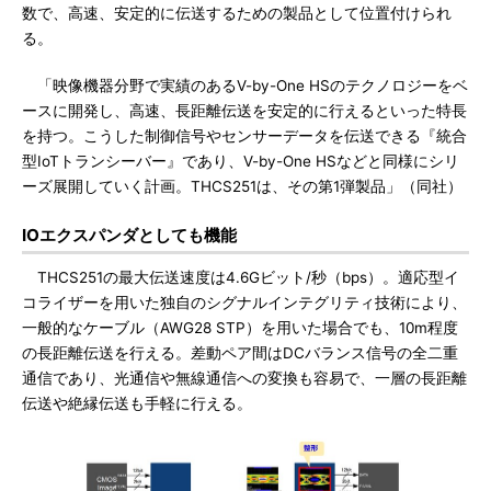
数で、高速、安定的に伝送するための製品として位置付けられ
る。
「映像機器分野で実績のあるV-by-One HSのテクノロジーをベ
ースに開発し、高速、長距離伝送を安定的に行えるといった特長
を持つ。こうした制御信号やセンサーデータを伝送できる『統合
型IoTトランシーバー』であり、V-by-One HSなどと同様にシリ
ーズ展開していく計画。THCS251は、その第1弾製品」（同社）
IOエクスパンダとしても機能
THCS251の最大伝送速度は4.6Gビット/秒（bps）。適応型イ
コライザーを用いた独自のシグナルインテグリティ技術により、
一般的なケーブル（AWG28 STP）を用いた場合でも、10m程度
の長距離伝送を行える。差動ペア間はDCバランス信号の全二重
通信であり、光通信や無線通信への変換も容易で、一層の長距離
伝送や絶縁伝送も手軽に行える。