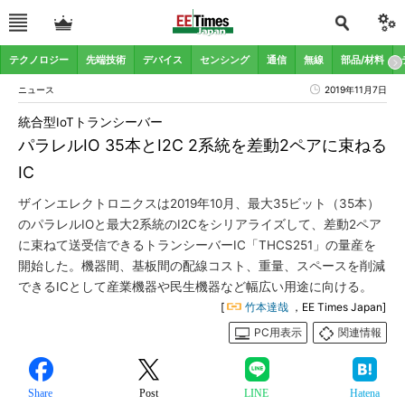
テクノロジー
先端技術
デバイス
センシング
通信
無線
部品/材料
ニュース
2019年11月7日
統合型IoTトランシーバー
パラレルIO 35本とI2C 2系統を差動2ペアに束ねる
IC
ザインエレクトロニクスは2019年10月、最大35ビット（35本）
のパラレルIOと最大2系統のI2Cをシリアライズして、差動2ペア
に束ねて送受信できるトランシーバーIC「THCS251」の量産を
開始した。機器間、基板間の配線コスト、重量、スペースを削減
できるICとして産業機器や民生機器など幅広い用途に向ける。
[
竹本達哉
，EE Times Japan]
PC用表示
関連情報
Share
Post
LINE
Hatena