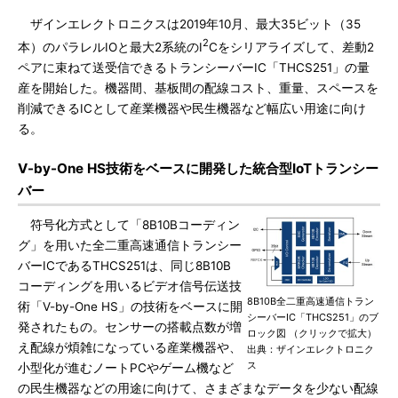
ザインエレクトロニクスは2019年10月、最大35ビット（35
2
本）のパラレルIOと最大2系統のI
Cをシリアライズして、差動2
ペアに束ねて送受信できるトランシーバーIC「THCS251」の量
産を開始した。機器間、基板間の配線コスト、重量、スペースを
削減できるICとして産業機器や民生機器など幅広い用途に向け
る。
V-by-One HS技術をベースに開発した統合型IoTトランシー
バー
符号化方式として「8B10Bコーディン
グ」を用いた全二重高速通信トランシー
バーICであるTHCS251は、同じ8B10B
コーディングを用いるビデオ信号伝送技
8B10B全二重高速通信トラン
術「V-by-One HS」の技術をベースに開
シーバーIC「THCS251」のブ
発されたもの。センサーの搭載点数が増
ロック図 （クリックで拡大）
え配線が煩雑になっている産業機器や、
出典：ザインエレクトロニク
ス
小型化が進むノートPCやゲーム機など
の民生機器などの用途に向けて、さまざまなデータを少ない配線