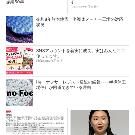
操業50年
す。
PR(Dreaw合同会社)
令和8年熊本地震、半導体メーカー工場の対応
状況
SNSアカウントを着実に成長。実はみんなココ
使ってます。
PR(Dreaw合同会社)
He・ナフサ・レジスト逼迫の続報――半導体工
場停止が回避できている理由