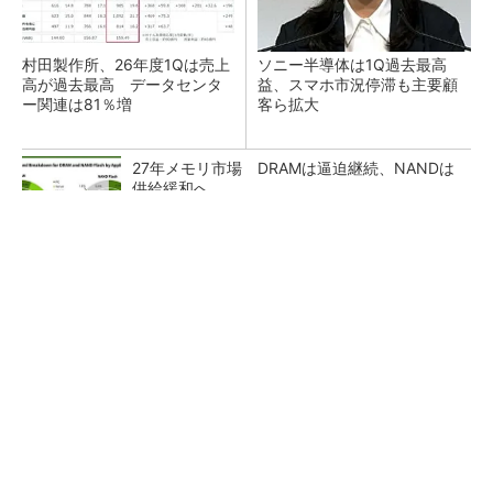
村田製作所、26年度1Qは売上
ソニー半導体は1Q過去最高
高が過去最高 データセンタ
益、スマホ市況停滞も主要顧
ー関連は81％増
客ら拡大
27年メモリ市場 DRAMは逼迫継続、NANDは
供給緩和へ
マイクロン、AI需要で広島工場増強へ起工式
1.5兆円投資
画像鮮明化を1チップで実現 組み込みも容易
に