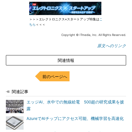
＞＞＞エレクトロニクス×スタートアップ特集は
こ
ちら
＜＜＜
Copyright © ITmedia, Inc. All Rights Reserved.
原文へのリンク
関連情報
前のページへ
関連記事
エッジAI、水中での無線給電 500超の研究成果を披
露
AzureでAIチップにアクセス可能、機械学習を高速化