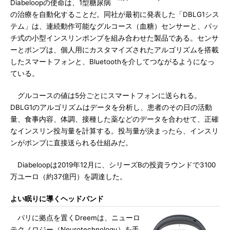
Diabeloopの使命は、1型糖尿病
の治療を自動化することだ。同社が最初に発表した「DBLG1シス
テム」は、連続動作可能なグルコース（血糖）センサーと、パッ
チ式の小型インスリンポンプを組み合わせた製品である。センサ
ーとポンプは、個人用にカスタマイズされたアルゴリズムを搭載
したスマートフォンと、Bluetoothを介してつながるようになっ
ている。
グルコースの値は5分ごとにスマートフォンに送られる。
DBLG1のアルゴリズムはデータを分析し、患者のその日の活動
量、食事内容、体調、接種した薬などのデータを合わせて、正確
なインスリン投与量を計算する。投与量が決まったら、インスリ
ンがポンプに直接送られる仕組みだ。
Diabeloopは2019年12月に、シリーズBの投資ラウンドで3100
万ユーロ（約37億円）を調達した。
よい眠りに導くヘッドバンド
パリに拠点を置くDreemは、ニューロ
テクノロジー（Neurotechnology）を手