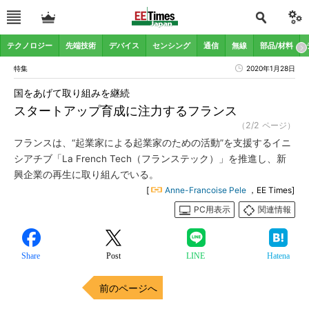
テクノロジー
先端技術
デバイス
センシング
通信
無線
部品/材料
特集
2020年1月28日
国をあげて取り組みを継続
スタートアップ育成に注力するフランス
（2/2 ページ）
フランスは、“起業家による起業家のための活動”を支援するイニ
シアチブ「La French Tech（フランステック）」を推進し、新
興企業の再生に取り組んでいる。
[
Anne-Francoise Pele
，EE Times]
PC用表示
関連情報
Share
Post
LINE
Hatena
前のページへ