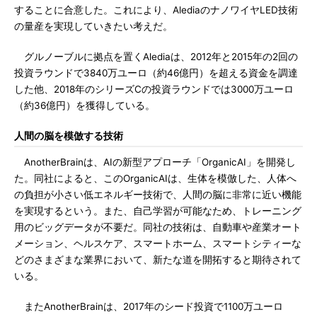
することに合意した。これにより、AlediaのナノワイヤLED技術
の量産を実現していきたい考えだ。
グルノーブルに拠点を置くAlediaは、2012年と2015年の2回の
投資ラウンドで3840万ユーロ（約46億円）を超える資金を調達
した他、2018年のシリーズCの投資ラウンドでは3000万ユーロ
（約36億円）を獲得している。
人間の脳を模倣する技術
AnotherBrainは、AIの新型アプローチ「OrganicAI」を開発し
た。同社によると、このOrganicAIは、生体を模倣した、人体へ
の負担が小さい低エネルギー技術で、人間の脳に非常に近い機能
を実現するという。また、自己学習が可能なため、トレーニング
用のビッグデータが不要だ。同社の技術は、自動車や産業オート
メーション、ヘルスケア、スマートホーム、スマートシティーな
どのさまざまな業界において、新たな道を開拓すると期待されて
いる。
またAnotherBrainは、2017年のシード投資で1100万ユーロ