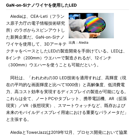
GaN-on-Siナノワイヤを使用したLED
Alediaは、CEA-Leti（フラン
ス原子力庁の電子情報技術研究
所）のラボからスピンアウトし
た新興企業だ。GaN-on-Siナノ
出典：Aledia
ワイヤを使用して、3Dアーキテ
クチャをベースとしたLEDの製造開発を手掛けている。LEDは、
8インチ（200mm）ウエハーで製造されるが、12インチ
（300mm）ウエハーを使うことも可能だという。
同社は、「われわれの3D LED技術を適用すれば、高輝度（現
在の平均的な画面輝度と比べて1000倍）と高解像度、低消費電
力、高コスト効率を実現するディスプレイの製造が可能になる。
これらは全て、ノートPCやタブレット、携帯電話機、AR（拡張
現実）／VR（仮想現実）、スマートウォッチなど、既存および
未来のモバイルディスプレイ用途における重要なパラメータだ」
と主張する。
AlediaとTowerJazzは2019年12月、プロセス開発において協業