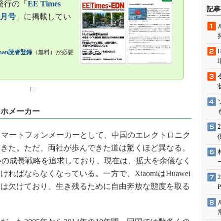
発行の「
EE Times
術を知る
記事
4月号
」に掲載してい
エンジニア”が仕掛けた社内
念の180日
ションは日本を救うのか
Japan読者登録
（無料）が必要
IoT通信
ナリスト「未来展望」
愛されないエンジニア」の
行動論
マホメーカー
の大手スマートフォンメーカーとして、中国のエレクトロニク
てきた。ただ、両社が歩んできた道は驚くほど異なる。
らいの成長戦略を追求しており、現在は、拡大を余儀なく
ばならなくなっている。一方で、XiaomiはHuawei
には欠けており、生き残るために自由奔放な態度を取る