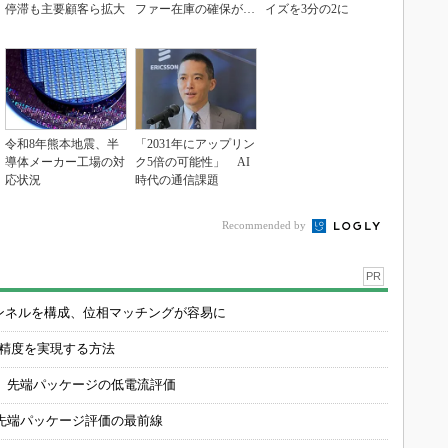
停滞も主要顧客ら拡大
ファー在庫の確保が重
イズを3分の2に
要に」
令和8年熊本地震、半
「2031年にアップリン
導体メーカー工場の対
ク5倍の可能性」 AI
応状況
時代の通信課題
Recommended by
PR
チャンネルを構成、位相マッチングが容易に
の精度を実現する方法
 先端パッケージの低電流評価
先端パッケージ評価の最前線