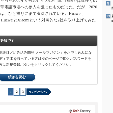
た2005年から2014年の10年間、同国では数多くの
帯電話市場への参入を狙ったものだった。だが、2020
、ひと握りにまで淘汰されている。Huawei、
は、HuaweiとXiaomiという対照的な2社を取り上げてみた
必須です
器設計／組み込み開発 メールマガジン」をお申し込みにな
ィアIDを持っている方は次のページでIDとパスワードを
方は新規登録ボタンをクリックしてください。
続きを読む
1
|
2
|
3
次のページへ