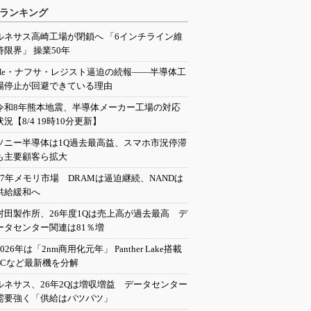
ランキング
ルネサス高崎工場が閉鎖へ 「6インチライン維
持限界」 操業50年
He・ナフサ・レジスト逼迫の続報――半導体工
場停止が回避できている理由
令和8年熊本地震、半導体メーカー工場の対応
状況【8/4 19時10分更新】
ソニー半導体は1Q過去最高益、スマホ市況停滞
も主要顧客ら拡大
27年メモリ市場 DRAMは逼迫継続、NANDは
供給緩和へ
村田製作所、26年度1Qは売上高が過去最高 デ
ータセンター関連は81％増
2026年は「2nm商用化元年」 Panther Lake搭載
PCなど最新機を分解
ルネサス、26年2Qは増収増益 データセンター
需要強く「供給はパツパツ」