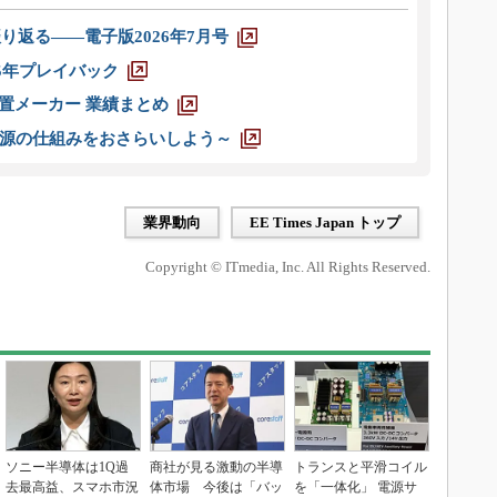
り返る――電子版2026年7月号
025年プレイバック
装置メーカー 業績まとめ
源の仕組みをおさらいしよう～
業界動向
EE Times Japan トップ
Copyright © ITmedia, Inc. All Rights Reserved.
ソニー半導体は1Q過
商社が見る激動の半導
トランスと平滑コイル
去最高益、スマホ市況
体市場 今後は「バッ
を「一体化」 電源サ