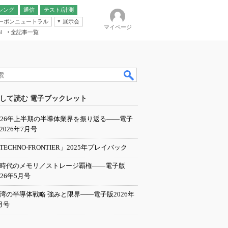
シング
通信
テスト/計測
ーボンニュートラル
展示会
マイページ
全記事一覧
l
ンピューティング
して読む 電子ブックレット
IER
026年上半期の半導体業界を振り返る――電子
2026年7月号
TECHNO-FRONTIER」2025年プレイバック
I時代のメモリ／ストレージ覇権――電子版
026年5月号
湾の半導体戦略 強みと限界――電子版2026年
月号