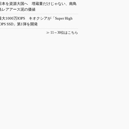
日本を資源大国へ 埋蔵量だけじゃない、南鳥
島レアアース泥の価値
最大1000万IOPS キオクシアが「Super High
IOPS SSD」第1弾を開発
≫
11～30位はこちら