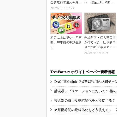
会費無料で還元率最大
へ 増産とHBM開発
1.125%
で存在感
PR(クレディセゾン)
想定以上に早い生産再
全経営者・個人事業主
開、10年前の教訓生き
が作るべき「圧倒的コ
る
スパのビジネスカー
ド」
PR(クレディセゾン)
TechFactory ホワイトペーパー新着情報
DAQ用?Moduleで状態監視用の絶縁
計測器アプリケーションにおいて7.5桁
接合部の微小な抵抗変化をどう捉える？
微細配線間の絶縁劣化をどう捉える？ 