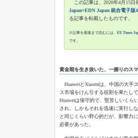
この記事は、2020年4月15日
光伝送技
Japan×EDN Japan 統合電子版
“異端児
改革、執
る記事を転載したものです。
イノベー
※記事を最後まで読むには、
EE Times 
JASA発
です。
IHSア
「英語に
ための新
黄金期を生き抜いた、一握りのス
HuaweiとXiaomiは、中国
ス市場をけん引する役割を果たし
Huaweiは保守的で、堅苦しいく
され、しかもそれを迅速に実行しなけれ
と同じくらい野心的だが、影響力
必要があった。