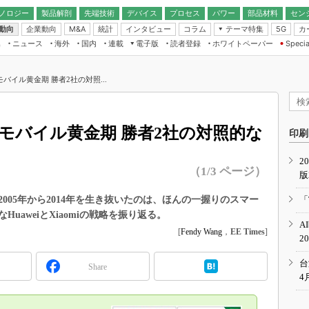
ノロジー
製品解剖
先端技術
デバイス
プロセス
パワー
部品材料
セン
動向
企業動向
統計
インタビュー
コラム
テーマ特集
カ
M&A
5G
ギー
ナログ
無線
集
ニュース
海外
国内
連載
電子版
読者登録
ホワイトペーパー
Specia
フィジカルAI
IoT・エッジコ
モリ
EXPO
Microchip情報
ストレージ通信
EE Times Japan×EDN Japan統合電
エッジAI
子版
I
SEMICON Japan
中国モバイル黄金期 勝者2社の対照...
デバイス通信
パワーエレクトロニクス
電子ブックレット
イコン
CEATEC
のナノフォーカス
半導体後工程
GA
EdgeTech＋
業界スコープ
 中国モバイル黄金期 勝者2社の対照的な
読者調査（EE Times Research）
印刷
TECHNO-FRONT
のエレ・組み込みプレイバ
カーボンニュートラル
2
人とくるま展
（1/3 ページ）
版
IoT
直前エンジニアの社会人大
電源設計（EDN Japan）
005年から2014年を生き抜いたのは、ほんの一握りのスマー
「
数字」で回してみよう
aweiとXiaomiの戦略を振り返る。
エレクトロニクス入門（EDN
A
Japan）
ード ～Behind the
[
Fendy Wang
，
EE Times
]
2
rd
年で起こったこと、次の10年
台
Share
こと
4
で探るアジアの新トレンド