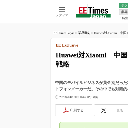
テク
業界
電池／エネル
ア
メディア
特
メ
福田昭の
LS
EE Times Japan
>
業界動向
>
Huawei対Xiaomi 
福田昭の
マ
湯之上隆
EE Exclusive
FP
大山聡の
Huawei対Xiaomi
大原雄介
戦略
ック
リタイア
学漂流記
中国のモバイルビジネスが黄金期だった2
世界を「
トフォンメーカーだ。その中でも対照的なHu
踊るバズワ
2020年04月30日 07時30分 公開
Buzzwo
この10
印刷する
見る
で起こる
製品分解