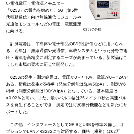
い電流電圧・電流源／モニター
「6253」の販売を始めた。5G（第5世
代移動通信）向け無線通信モジュールや
光通信モジュールなどの電圧・電流測定
6253の外観
に向ける。
計測電源は、半導体や電子部品のIV特性評価などに用いられ
る。近年は、無線通信や光通信、車載システムといった分野で電
圧・電流を高精度に測定するニーズが高まっている。新製品はこ
うした市場の要求に応えて開発した。
6253の発生・測定範囲は、電圧が0～±110V、電流が0～±2Aで
ある。桁数は発生が5桁半（発生分解能は5μV/50pA）、測定が6
桁半（測定分解能は100nV/1pA）となっている。基本確度は
±0.02％と高い。また、最小パルス幅は25マイクロ秒と高速パル
スを発生することができ、測定では可変積分機能などを新たにサ
ポートした。
この他、インタフェースとしてGPIBとUSBを標準装備し、オ
プションでLAN／RS232にも対応する。価格（税別）は62万