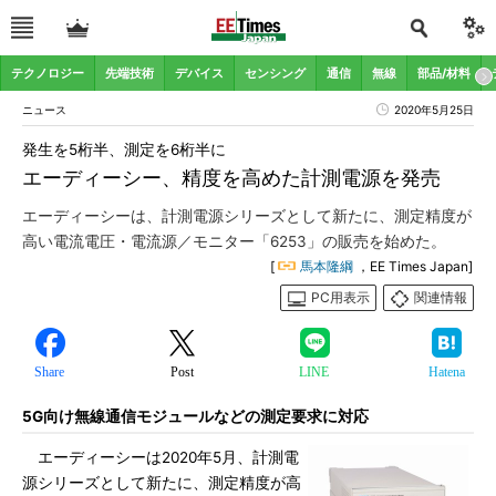
テクノロジー
先端技術
デバイス
センシング
通信
無線
部品/材料
ニュース
2020年5月25日
発生を5桁半、測定を6桁半に
エーディーシー、精度を高めた計測電源を発売
エーディーシーは、計測電源シリーズとして新たに、測定精度が
高い電流電圧・電流源／モニター「6253」の販売を始めた。
[
馬本隆綱
，EE Times Japan]
PC用表示
関連情報
Share
Post
LINE
Hatena
5G向け無線通信モジュールなどの測定要求に対応
エーディーシーは2020年5月、計測電
源シリーズとして新たに、測定精度が高