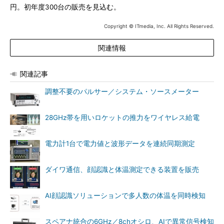
円。初年度300台の販売を見込む。
Copyright © ITmedia, Inc. All Rights Reserved.
関連情報
関連記事
調整不要のパルサー／システム・ソースメーター
28GHz帯を用いロケットの推力をワイヤレス給電
電力計1台で電力値と波形データを連続同期測定
ダイワ通信、顔認識と体温測定できる装置を販売
AI顔認識ソリューションで多人数の体温を同時検知
スペアナ統合の6GHz／8chオシロ、AIで異常信号検知