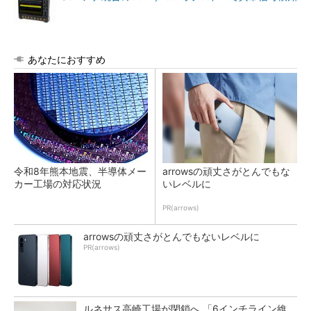
あなたにおすすめ
令和8年熊本地震、半導体メー
arrowsの頑丈さがとんでもな
カー工場の対応状況
いレベルに
PR(arrows)
arrowsの頑丈さがとんでもないレベルに
PR(arrows)
ルネサス高崎工場が閉鎖へ 「6インチライン維