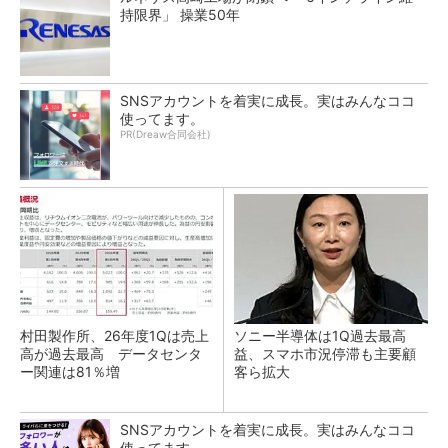
持限界」 操業50年
SNSアカウントを着実に成長。実はみんなココ
使ってます。
PR(Dreaw合同会社)
村田製作所、26年度1Qは売上
ソニー半導体は1Q過去最高
高が過去最高 データセンタ
益、スマホ市況停滞も主要顧
ー関連は81％増
客ら拡大
SNSアカウントを着実に成長。実はみんなココ
使ってます。