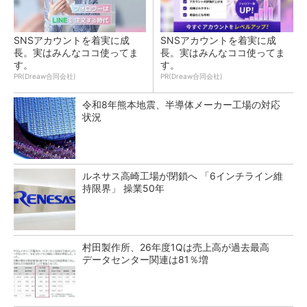
SNSアカウントを着実に成
SNSアカウントを着実に成
長。実はみんなココ使ってま
長。実はみんなココ使ってま
す。
す。
PR(Dreaw合同会社)
PR(Dreaw合同会社)
令和8年熊本地震、半導体メーカー工場の対応
状況
ルネサス高崎工場が閉鎖へ 「6インチライン維
持限界」 操業50年
村田製作所、26年度1Qは売上高が過去最高
データセンター関連は81％増