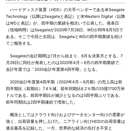
ハードディスク装置（HDD）の大手ベンダーである米Seagate
Technology（以降はSeagateと表記）と米Western Digital（以降
はWDと表記）が、四半期の業績を相次いで公表した。発表日
（現地時間）はSeagateが2020年7月28日、WDが同年8月5日で
ある。そこで今回と次回は、SeagateとWDの四半期業績を続け
てご報告する。
Seagateの会計期間は7月から始まり、6月を決算月とする。7
月28日に同社が発表したのは2020年4月～6月の四半期業績で、
会計年度では「2020会計年度第4四半期」となる。
2020会計年度第4四半期（2020年4月～6月期）の売上高は前
四半期比（前期比）7.4％減、前年同期比6.2％増の25億1700万米
ドルである。前四半期比が減少となるのは5四半期ぶりである。
前年同期比は2四半期連続で増加した。
概況としてはクラウド向けおよびデータセンター向けの需要が
強く、出荷容量を押し上げた。ニアライン向けHDDの出荷容量は
過去最高を記録した。一方、世界的な経済の先行き不安と