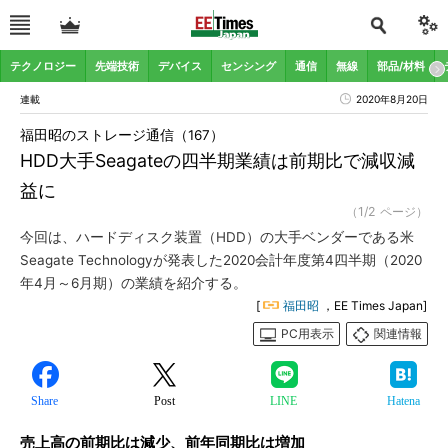
テクノロジー
先端技術
デバイス
センシング
通信
無線
部品/材料
連載
2020年8月20日
福田昭のストレージ通信（167）
HDD大手Seagateの四半期業績は前期比で減収減
益に
（1/2 ページ）
今回は、ハードディスク装置（HDD）の大手ベンダーである米
Seagate Technologyが発表した2020会計年度第4四半期（2020
年4月～6月期）の業績を紹介する。
[
福田昭
，EE Times Japan]
PC用表示
関連情報
Share
Post
LINE
Hatena
売上高の前期比は減少、前年同期比は増加