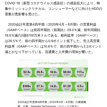
COVID-19（新型コロナウイルス感染症）の感染拡大により、映
像やミッションクリチカル、コンシューマーなどに向けたHDDの
需要が悪影響を受けた。
2020会計年度第4四半期（2020年4月～6月期）の営業利益
（GAAPベース）は前四半期比（前期比）29.0％減、前年同期比
19.6％減の2億6700万米ドルである。粗利益率（GAAPベース）
は26.5％で、前の四半期から0.9ポイント低下した。売上高営業
利益率（GAAPベース）は10.6％で、前の四半期から3.2ポイント
減とかなり下がっている。流通費と人件費の増加が響いた。
2020会計年度第4四半期（2020年4月～6月期）の業績概
要。出典：Seagate Technology（クリックで拡大）