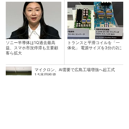
ソニー半導体は1Q過去最高
トランスと平滑コイルを「一
益、スマホ市況停滞も主要顧
体化」 電源サイズを3分の2に
客ら拡大
マイクロン、AI需要で広島工場増強へ起工式
1.5兆円投資
He・ナフサ・レジスト逼迫の続報――半導体工
場停止が回避できている理由