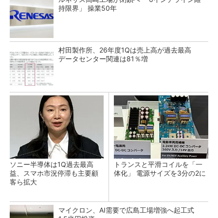
持限界」 操業50年
村田製作所、26年度1Qは売上高が過去最高
データセンター関連は81％増
ソニー半導体は1Q過去最高
トランスと平滑コイルを「一
益、スマホ市況停滞も主要顧
体化」 電源サイズを3分の2に
客ら拡大
マイクロン、AI需要で広島工場増強へ起工式