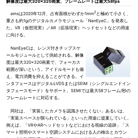
解像度は最大320×320画素、フレームレートは最大58fps
2
amsは2020年12月、占有面積がわずか1mm
と極めて小さく、
重さも約1gのデジタルカメラモジュール「NanEyeC」を発表し
た。VR（仮想現実）／AR（拡張現実）ヘッドセットなどの用途
に向ける。
NanEyeCは、レンズ付きチップスケ
ールモジュールとして供給される。解像
度は最大320×320画素で、フォーカス
範囲が深いという。アイドルモードも備
え、電力消費を抑えることができる。イ
ンタフェースはデジタルLVDSまたはSEIM（シングルエンドイン
タフェースモード）をサポート。SEMIでは最大58フレーム/秒の
フレームレートに対応する。
同社は、「実装したカメラを認識させたくない」あるいは、
「実装スペースが限られている」といった用途に提案していく。
例えば、「VRやARヘッドセットなどにおける視線の追跡」「ス
マート照明やスマート空調システムにおける人の検出とカウン