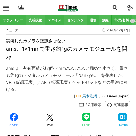
テクノロジー
先端技術
デバイス
センシング
通信
無線
部品/材料
ニュース
2020年12月17日
実装したカメラを認識させない
ams、1×1mmで重さ約1gのカメラモジュールを開
発
amsは、占有面積がわずか1mm△△2△△と極めて小さく、重さ
も約1gのデジタルカメラモジュール「NanEyeC」を発表した。
VR（仮想現実）／AR（拡張現実）ヘッドセットなどの用途に向
ける。
[
馬本隆綱
，EE Times Japan]
PC用表示
関連情報
Share
Post
LINE
Hatena