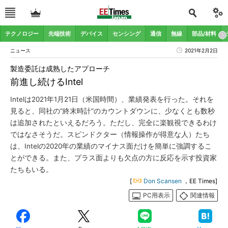
テクノロジー
先端技術
デバイス
センシング
通信
無線
部品/材料
ニュース
2021年2月2日
製造委託は成熟したアプローチ
前進し続けるIntel
Intelは2021年1月21日（米国時間）、業績発表を行った。それを
見ると、同社の“終末時計”のカウントダウンに、少なくとも数秒
は追加されたといえるだろう。ただし、完全に楽観視できるわけ
ではなさそうだ。スピンドクター（情報操作が得意な人）たち
は、Intelの2020年の業績のマイナス面だけを簡単に強調するこ
とができる。また、プラス面よりも欠点の方に反応を示す投資家
たちもいる。
[
Don Scansen
，EE Times]
PC用表示
関連情報