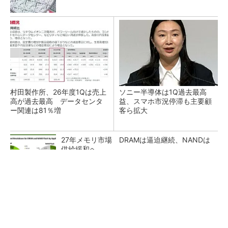
村田製作所、26年度1Qは売上
ソニー半導体は1Q過去最高
高が過去最高 データセンタ
益、スマホ市況停滞も主要顧
ー関連は81％増
客ら拡大
27年メモリ市場 DRAMは逼迫継続、NANDは
供給緩和へ
マイクロン、AI需要で広島工場増強へ起工式
1.5兆円投資