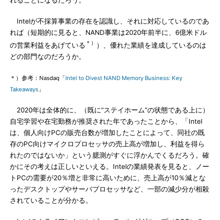
れることになるだろう。
Intelが不採算事業の存在を認識し、それに対応しているのであ
れば（短期的に見ると、NAND事業は2020年前半に、6億米ドル
＊）
の営業利益をあげている
）、優れた業績を達成しているのは
どの部門なのだろうか。
＊）参考：Nasdaq「
Intel to Divest NAND Memory Business: Key
Takeaways
」
2020年は全体的に、（既に“ステイホーム”の状態である上に）
自宅学習や在宅勤務が推奨された年であったことから、「Intel
は、個人向けPCの販売台数が増加したことによって、同社の既
存のPC向けマイクロプロセッサの売上高が増加し、利益を得ら
れたのではないか」という臆測がすぐに浮かんでくるだろう。確
かにその考えは正しいといえる。Intelの業績発表を見ると、ノー
トPCの需要が20％増と非常に高いために、売上高が10％減とな
ったデスクトップやサーバプロセッサなど、一部の減少分が相殺
されていることが分かる。