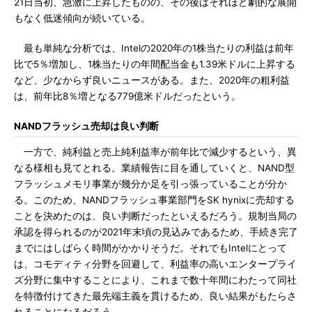
21日当初、急激に上昇したものの、その後はそれほど劇的な展開
もなく低迷傾向が続いている。
最も単純な分析では、Intelの2020年の1株当たりの利益は前年
比で5％増加し、1株当たりの年間配当金も1.39米ドルに上昇する
など、少なからず良いニュースがある。また、2020年の粗利益
は、前年比8％増となる779億米ドルだったという。
NANDフラッシュ売却は良い判断
一方で、純利益と売上純利益率が前年比で減少するという、異
なる様相も見てとれる。業績報告に目を通していくと、NAND型
フラッシュメモリ事業が幾分か足を引っ張っていることが分か
る。このため、NANDフラッシュ事業部門をSK hynixに売却する
ことを決めたのは、良い判断だったといえるだろう。規制当局の
承認を得られるのが2021年末頃の見込みであるため、手続き完了
までにはしばらく時間がかかりそうだ。それでもIntelにとって
は、コモディティ分野を回避して、利益率の高いエンタープライ
ズ分野に集中することにより、これまで数十年間にわたって同社
を特徴付けてきた最先端主義を貫けるため、良い結果がもたらさ