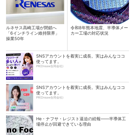
ルネサス高崎工場が閉鎖へ
令和8年熊本地震、半導体メー
「6インチライン維持限界」
カー工場の対応状況
操業50年
SNSアカウントを着実に成長。実はみんなココ
使ってます。
PR(Dreaw合同会社)
SNSアカウントを着実に成長。実はみんなココ
使ってます。
PR(Dreaw合同会社)
He・ナフサ・レジスト逼迫の続報――半導体工
場停止が回避できている理由