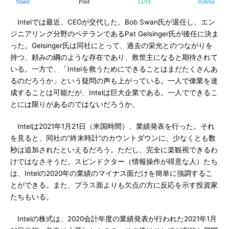
Share
Post
LINE
Hatena
Intelでは最近、CEOが交代した。Bob Swan氏が退任し、エン
ジニアリング分野のベテランであるPat Gelsinger氏が後任に決ま
った。Gelsinger氏は同社にとって、過去の栄光とのつながりを
持つ、頼みの綱のような存在であり、救世主になると期待されて
いる。一方で、「Intelを救うためにできることはまだたくさんあ
るのだろうか」という疑問の声も上がっている。一人で偉業を達
成することは可能だが、Intelは巨大企業である。一人でできるこ
とには限りがあるのではないだろうか。
Intelは2021年1月21日（米国時間）、業績発表を行った。それ
を見ると、同社の“終末時計”のカウントダウンに、少なくとも数
秒は追加されたといえるだろう。ただし、完全に楽観視できるわ
けではなさそうだ。スピンドクター（情報操作が得意な人）たち
は、Intelの2020年の業績のマイナス面だけを簡単に強調するこ
とができる。また、プラス面よりも欠点の方に反応を示す投資家
たちもいる。
Intelの株式は、2020会計年度の業績発表が行われた2021年1月