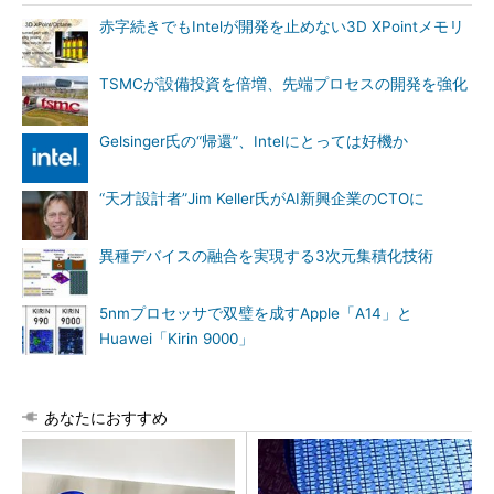
赤字続きでもIntelが開発を止めない3D XPointメモリ
TSMCが設備投資を倍増、先端プロセスの開発を強化
Gelsinger氏の“帰還”、Intelにとっては好機か
“天才設計者”Jim Keller氏がAI新興企業のCTOに
異種デバイスの融合を実現する3次元集積化技術
5nmプロセッサで双璧を成すApple「A14」と
Huawei「Kirin 9000」
あなたにおすすめ