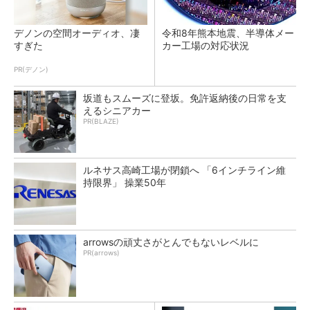
デノンの空間オーディオ、凄
令和8年熊本地震、半導体メー
すぎた
カー工場の対応状況
PR(デノン)
坂道もスムーズに登坂。免許返納後の日常を支
えるシニアカー
PR(BLAZE)
ルネサス高崎工場が閉鎖へ 「6インチライン維
持限界」 操業50年
arrowsの頑丈さがとんでもないレベルに
PR(arrows)