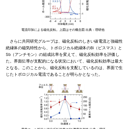
電流印加による磁化反転。上図はその概念図 出典：理研他
さらに共同研究グループは、磁化反転のしきい値電流と強磁性
絶縁体の磁気特性から、トポロジカル絶縁体のBi（ビスマス）と
Sb（アンチモン）の組成比率を変えて、磁化反転効率を評価し
た。界面伝導が支配的になる状況において、磁化反転効率は最大
となる。このことから、磁化反転を支配しているのは、界面で生
じたトポロジカル電流であることが明らかとなった。