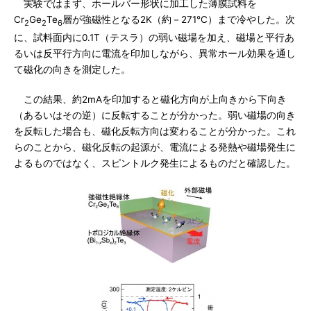
実験ではまず、ホールバー形状に加工した薄膜試料を
Cr
Ge
Te
層が強磁性となる2K（約－271℃）まで冷やした。次
2
2
6
に、試料面内に0.1T（テスラ）の弱い磁場を加え、磁場と平行あ
るいは反平行方向に電流を印加しながら、異常ホール効果を通し
て磁化の向きを測定した。
この結果、約2mAを印加すると磁化方向が上向きから下向き
（あるいはその逆）に反転することが分かった。弱い磁場の向き
を反転した場合も、磁化反転方向は変わることが分かった。これ
らのことから、磁化反転の起源が、電流による発熱や磁場発生に
よるものではなく、スピントルク発生によるものだと確認した。