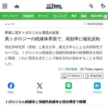
テクノロジー
先端技術
デバイス
センシング
通信
無線
部品/材料
ニュース
2021年3月8日
界面に流すトポロジカル電流が起源
異トポロジーの絶縁体界面で、高効率に磁化反転
理化学研究所（理研）と東京大学、東北大学らによる共同研究グ
ループは、トポロジカル絶縁体と強磁性絶縁体の積層構造を独自
に開発、これに電流を流すことで磁化方向が反転することを実証
した。
[
馬本隆綱
，EE Times Japan]
PC用表示
関連情報
Share
Post
LINE
Hatena
トポロジカル絶縁体と強磁性絶縁体を独自構造で積層