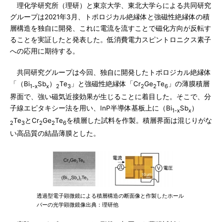
理化学研究所（理研）と東京大学、東北大学らによる共同研究
グループは2021年3月、トポロジカル絶縁体と強磁性絶縁体の積
層構造を独自に開発、これに電流を流すことで磁化方向が反転す
ることを実証したと発表した。低消費電力スピントロニクス素子
への応用に期待する。
共同研究グループは今回、独自に開発したトポロジカル絶縁体
「（Bi
Sb
）
Te
」と強磁性絶縁体「Cr
Ge
Te
」の薄膜積層
1-x
x
2
3
2
2
6
界面で、強い磁気近接効果が生じることに着目した。そこで、分
子線エピタキシー法を用い、InP半導体基板上に（Bi
Sb
）
1-x
x
Te
とCr
Ge
Te
を積層した試料を作製。積層界面は混じりがな
2
3
2
2
6
い高品質の結晶薄膜とした。
透過型電子顕微鏡による積層構造の断面像と作製したホール
バーの光学顕微鏡像出典：理研他