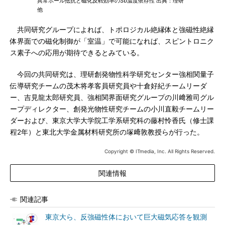
異常ホール抵抗と磁化反転効率のSb濃度依存性 出典：理研
他
共同研究グループによれば、トポロジカル絶縁体と強磁性絶縁
体界面での磁化制御が「室温」で可能になれば、スピントロニク
ス素子への応用が期待できるとみている。
今回の共同研究は、理研創発物性科学研究センター強相関量子
伝導研究チームの茂木将孝客員研究員や十倉好紀チームリーダ
ー、吉見龍太郎研究員、強相関界面研究グループの川﨑雅司グル
ープディレクター、創発光物性研究チームの小川直毅チームリー
ダーおよび、東京大学大学院工学系研究科の藤村怜香氏（修士課
程2年）と東北大学金属材料研究所の塚﨑敦教授らが行った。
Copyright © ITmedia, Inc. All Rights Reserved.
関連情報
関連記事
東京大ら、反強磁性体において巨大磁気応答を観測