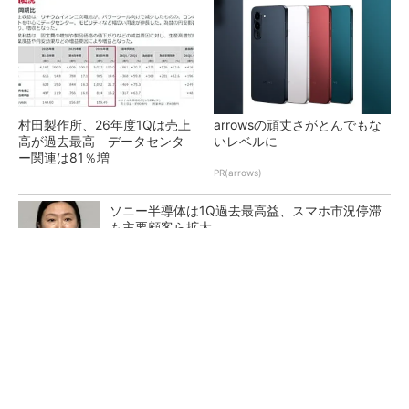
村田製作所、26年度1Qは売上
arrowsの頑丈さがとんでもな
高が過去最高 データセンタ
いレベルに
ー関連は81％増
PR(arrows)
ソニー半導体は1Q過去最高益、スマホ市況停滞
も主要顧客ら拡大
トランスと平滑コイルを「一体化」 電源サイズ
を3分の2に
マイクロン、AI需要で広島工場増強へ起工式