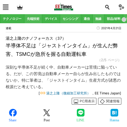
テクノロジー
先端技術
デバイス
センシング
通信
無線
部品/材料
連載
2021年4月21日
湯之上隆のナノフォーカス（37）
半導体不足は「ジャストインタイム」が生んだ弊
害、TSMCが急所を握る自動運転車
（2/5 ページ）
深刻な半導体不足が続く中、自動車メーカーは苦境に陥ってい
る。だが、この苦境は自動車メーカー自らが生み出したものでは
ないか。特に筆者は、「ジャストインタイム」生産方式が諸悪の
根源だと考えている。
[
湯之上隆（微細加工研究所）
，EE Times Japan]
PC用表示
関連情報
Share
Post
LINE
Hatena