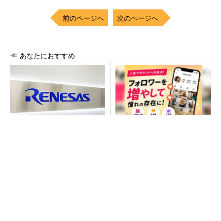
前のページへ
次のページへ
あなたにおすすめ
ルネサス高崎工場が閉鎖へ
SNSアカウントを着実に成
「6インチライン維持限界」
長。実はみんなココ使ってま
操業50年
す。
PR(Dreaw合同会社)
令和8年熊本地震、半導体メーカー工場の対応
状況