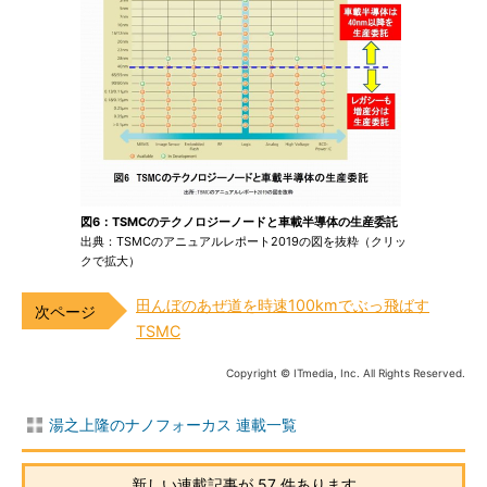
図6：TSMCのテクノロジーノードと車載半導体の生産委託
出典：TSMCのアニュアルレポート2019の図を抜粋（クリッ
クで拡大）
田んぼのあぜ道を時速100kmでぶっ飛ばす
TSMC
Copyright © ITmedia, Inc. All Rights Reserved.
湯之上隆のナノフォーカス 連載一覧
新しい連載記事が 57 件あります