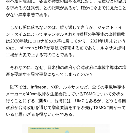
材不足を理由に、各国が特定の国や地域に対し、増産などの協力
を求めるのは異例」との記載があるが、確かに今までに見たこと
がない異常事態である。
しかし腑に落ちないのは、繰り返して言うが、ジャスト・イ
ン・タイムによってキャンセルされた4種類の半導体の出荷個数
は2020年秋にコロナ前の水準に戻っており、2021年1月末という
のは、InfineonとNXPが寒波で停電する前であり、ルネサス那珂
工場が火災で止まる前のことである。
それなのに、なぜ、日米独の政府が台湾政府に車載半導体の増
産を要請する異常事態になってしまったのか？
以下では、Infineon、NXP、ルネサスなど、全ての車載半導体
メーカーが40nm以降を生産委託しているTSMCについて分析を
行うことにする（
図6
）。台湾には、UMCもあるが、どうも各国
政府が台湾政府を通じて増産要請をする矛先はTSMCに向かって
いると思わざるを得ないからである。