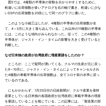
図5では、4種類の半導体の挙動を分かりやすくするために、
桁違いに出荷個数が多いアナログを右の軸で書き、桁違いに少な
いDSPの出荷個数を20倍にして同一のグラフに書いた。
このような小細工はしたが、4種類の半導体の出荷個数が全
て、4～5月に大きく落ち込んでいる。これ以外の11種類の半導体
には、このような傾向がみられなかった。従って、この4種類の
半導体が、ジャスト・イン・タイムの影響を大きく受けていると
判断した。
なぜ日米独の政府が台湾政府に増産要請をしたのか？
ところが、ここで疑問が湧いてくる。クルマの生産が元に戻っ
た9～10月に、ジャスト・イン・タイムによってキャンセルされ
た4種類の車載半導体の出荷個数は、全てコロナ前の水準に戻っ
ているのである。
にもかかわらず、1月25日付の日経新聞が、クルマ産業を基幹
産業としている日米独の各国政府が台湾政府に車載半導体の増産
を要請していることを報じている。この記事には、「製造業の部